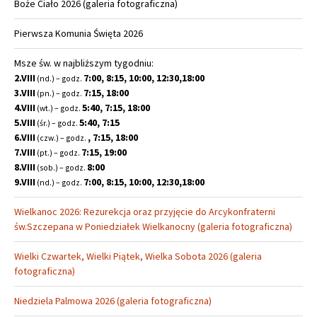
Boże Ciało 2026 (galeria fotograficzna)
Pierwsza Komunia Święta 2026
Msze św. w najbliższym tygodniu:
2.VIII
7:00, 8:15, 10:00, 12:30,18:00
(nd.) – godz.
3.VIII
7:15, 18:00
(pn.) – godz.
4.VIII
5:40, 7:15, 18:00
(wt.) – godz.
5.VIII
5:40, 7:15
(śr.) – godz.
6.VIII
, 7:15, 18:00
(czw.) – godz.
7.VIII
7:15, 19:00
(pt.) – godz.
8.VIII
8:00
(sob.) – godz.
9.VIII
7:00, 8:15, 10:00, 12:30,18:00
(nd.) – godz.
Wielkanoc 2026: Rezurekcja oraz przyjęcie do Arcykonfraterni
św.Szczepana w Poniedziałek Wielkanocny (galeria fotograficzna)
Wielki Czwartek, Wielki Piątek, Wielka Sobota 2026 (galeria
fotograficzna)
Niedziela Palmowa 2026 (galeria fotograficzna)