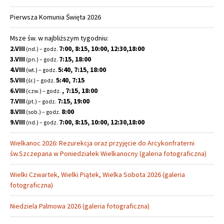
Pierwsza Komunia Święta 2026
Msze św. w najbliższym tygodniu:
2.VIII
7:00, 8:15, 10:00, 12:30,18:00
(nd.) – godz.
3.VIII
7:15, 18:00
(pn.) – godz.
4.VIII
5:40, 7:15, 18:00
(wt.) – godz.
5.VIII
5:40, 7:15
(śr.) – godz.
6.VIII
, 7:15, 18:00
(czw.) – godz.
7.VIII
7:15, 19:00
(pt.) – godz.
8.VIII
8:00
(sob.) – godz.
9.VIII
7:00, 8:15, 10:00, 12:30,18:00
(nd.) – godz.
Wielkanoc 2026: Rezurekcja oraz przyjęcie do Arcykonfraterni
św.Szczepana w Poniedziałek Wielkanocny (galeria fotograficzna)
Wielki Czwartek, Wielki Piątek, Wielka Sobota 2026 (galeria
fotograficzna)
Niedziela Palmowa 2026 (galeria fotograficzna)