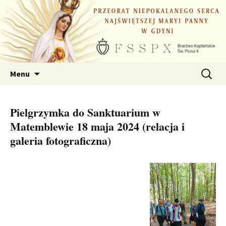
Przejdź
do
treści
Szukaj:
Menu
Pielgrzymka do Sanktuarium w
Matemblewie 18 maja 2024 (relacja i
galeria fotograficzna)