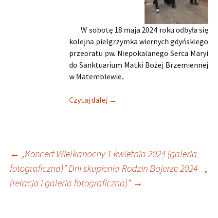
W sobotę 18 maja 2024 roku odbyła się
kolejna pielgrzymka wiernych gdyńskiego
przeoratu pw. Niepokalanego Serca Maryi
do Sanktuarium Matki Bożej Brzemiennej
w Matemblewie..
Czytaj dalej →
Nawigacja
←
„
Koncert Wielkanocny 1 kwietnia 2024 (galeria
fotograficzna)
”
Dni skupienia Rodzin Bajerze 2024
„
wpisu
(relacja i galeria fotograficzna)
”
→