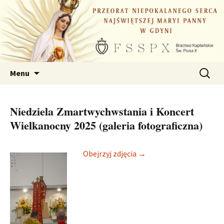
Przejdź
do
treści
Szukaj:
Menu
Niedziela Zmartwychwstania i Koncert
Wielkanocny 2025 (galeria fotograficzna)
Obejrzyj zdjęcia →