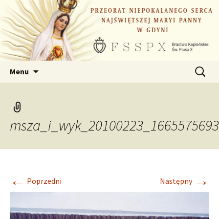
Przejdź
do
treści
Szukaj:
Menu
msza_i_wyk_20100223_1665575693
←
→
Poprzedni
Następny