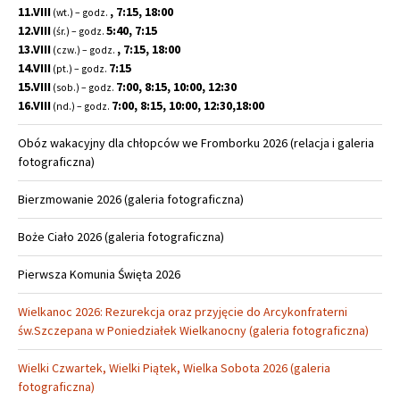
11.VIII
, 7:15, 18:00
(wt.) – godz.
12.VIII
5:40, 7:15
(śr.) – godz.
13.VIII
, 7:15, 18:00
(czw.) – godz.
14.VIII
7:15
(pt.) – godz.
15.VIII
7:00, 8:15, 10:00, 12:30
(sob.) – godz.
16.VIII
7:00, 8:15, 10:00, 12:30,18:00
(nd.) – godz.
Obóz wakacyjny dla chłopców we Fromborku 2026 (relacja i galeria
fotograficzna)
Bierzmowanie 2026 (galeria fotograficzna)
Boże Ciało 2026 (galeria fotograficzna)
Pierwsza Komunia Święta 2026
Wielkanoc 2026: Rezurekcja oraz przyjęcie do Arcykonfraterni
św.Szczepana w Poniedziałek Wielkanocny (galeria fotograficzna)
Wielki Czwartek, Wielki Piątek, Wielka Sobota 2026 (galeria
fotograficzna)