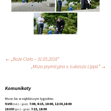
Nawigacja
←
„Boże Ciało – 31.05.2018”
„Msza prymicyjna x. Łukasza Lippa”
→
wpisu
Komunikaty
Msze św. w najbliższym tygodniu:
9.VIII
7:00, 8:15, 10:00, 12:30,18:00
(nd.) – godz.
10.VIII
7:15, 18:00
(pn.) – godz.