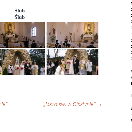
Ślub
Ślub
ie”
„Msza św. w Olsztynie”
→