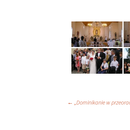
Nawigacja
←
„Dominikanie w przeorac
wpisu