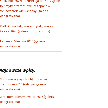
Wielkanoc 2026: Rezurekcja oraz przyjęcie
do Arcykonfraterni św.Szczepana w
Poniedziałek Wielkanocny (galeria
fotograficzna)
Wielki Czwartek, Wielki Piątek, Wielka
Sobota 2026 (galeria fotograficzna)
Niedziela Palmowa 2026 (galeria
fotograficzna)
Najnowsze wpisy:
Obóz wakacyjny dla chłopców we
Fromborku 2026 (relacja i galeria
fotograficzna)
Sakrament Bierzmowania 2026 (galeria
fotograficzna)