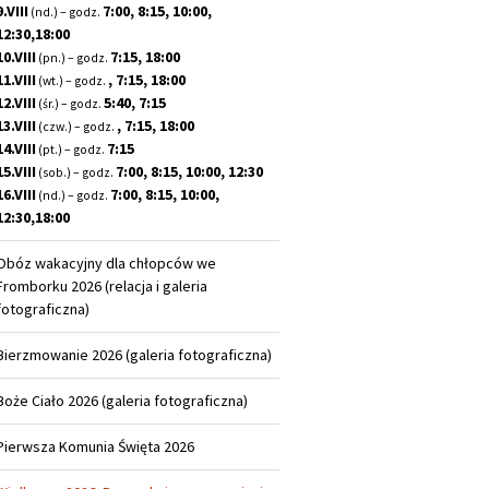
9.VIII
7:00, 8:15, 10:00,
(nd.) – godz.
12:30,18:00
10.VIII
7:15, 18:00
(pn.) – godz.
11.VIII
, 7:15, 18:00
(wt.) – godz.
12.VIII
5:40, 7:15
(śr.) – godz.
13.VIII
, 7:15, 18:00
(czw.) – godz.
14.VIII
7:15
(pt.) – godz.
15.VIII
7:00, 8:15, 10:00, 12:30
(sob.) – godz.
16.VIII
7:00, 8:15, 10:00,
(nd.) – godz.
12:30,18:00
Obóz wakacyjny dla chłopców we
Fromborku 2026 (relacja i galeria
fotograficzna)
Bierzmowanie 2026 (galeria fotograficzna)
Boże Ciało 2026 (galeria fotograficzna)
Pierwsza Komunia Święta 2026