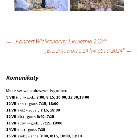
Nawigacja
←
„Koncert Wielkanocny 1 kwietnia 2024”
„Bierzmowanie 14 kwietnia 2024”
→
wpisu
Komunikaty
Msze św. w najbliższym tygodniu:
9.VIII
7:00, 8:15, 10:00, 12:30,18:00
(nd.) – godz.
10.VIII
7:15, 18:00
(pn.) – godz.
11.VIII
, 7:15, 18:00
(wt.) – godz.
12.VIII
5:40, 7:15
(śr.) – godz.
13.VIII
, 7:15, 18:00
(czw.) – godz.
14.VIII
7:15
(pt.) – godz.
15.VIII
7:00, 8:15, 10:00, 12:30
(sob.) – godz.