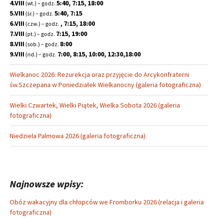
4.VIII
5:40, 7:15, 18:00
(wt.) – godz.
5.VIII
5:40, 7:15
(śr.) – godz.
6.VIII
, 7:15, 18:00
(czw.) – godz.
7.VIII
7:15, 19:00
(pt.) – godz.
8.VIII
8:00
(sob.) – godz.
9.VIII
7:00, 8:15, 10:00, 12:30,18:00
(nd.) – godz.
Wielkanoc 2026: Rezurekcja oraz przyjęcie do Arcykonfraterni
św.Szczepana w Poniedziałek Wielkanocny (galeria fotograficzna)
Wielki Czwartek, Wielki Piątek, Wielka Sobota 2026 (galeria
fotograficzna)
Niedziela Palmowa 2026 (galeria fotograficzna)
Najnowsze wpisy:
Obóz wakacyjny dla chłopców we Fromborku 2026 (relacja i galeria
fotograficzna)