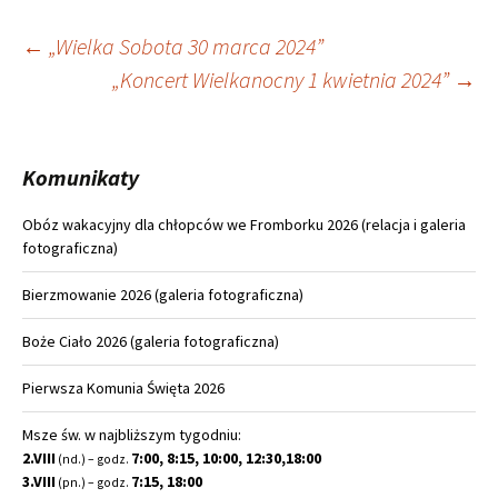
Nawigacja
←
„Wielka Sobota 30 marca 2024”
„Koncert Wielkanocny 1 kwietnia 2024”
→
wpisu
Komunikaty
Obóz wakacyjny dla chłopców we Fromborku 2026 (relacja i galeria
fotograficzna)
Bierzmowanie 2026 (galeria fotograficzna)
Boże Ciało 2026 (galeria fotograficzna)
Pierwsza Komunia Święta 2026
Msze św. w najbliższym tygodniu:
2.VIII
7:00, 8:15, 10:00, 12:30,18:00
(nd.) – godz.
3.VIII
7:15, 18:00
(pn.) – godz.