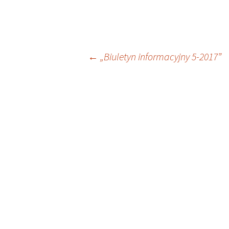
Nawigacja
←
„Biuletyn informacyjny 5-2017”
wpisu