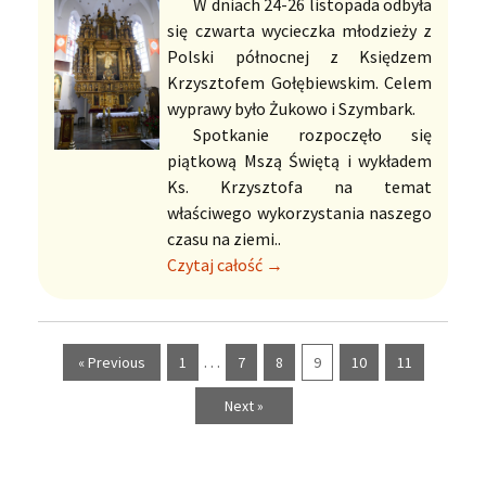
W dniach 24-26 listopada odbyła
się czwarta wycieczka młodzieży z
Polski północnej z Księdzem
Krzysztofem Gołębiewskim. Celem
wyprawy było Żukowo i Szymbark.
Spotkanie rozpoczęło się
piątkową Mszą Świętą i wykładem
Ks. Krzysztofa na temat
właściwego wykorzystania naszego
czasu na ziemi..
Czytaj całość →
…
« Previous
1
7
8
9
10
11
Next »