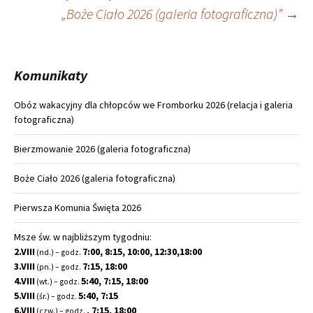
Nawigacja
„Boże Ciało 2026 (galeria fotograficzna)”
→
wpisu
Komunikaty
Obóz wakacyjny dla chłopców we Fromborku 2026 (relacja i galeria
fotograficzna)
Bierzmowanie 2026 (galeria fotograficzna)
Boże Ciało 2026 (galeria fotograficzna)
Pierwsza Komunia Święta 2026
Msze św. w najbliższym tygodniu:
2.VIII
7:00, 8:15, 10:00, 12:30,18:00
(nd.) – godz.
3.VIII
7:15, 18:00
(pn.) – godz.
4.VIII
5:40, 7:15, 18:00
(wt.) – godz.
5.VIII
5:40, 7:15
(śr.) – godz.
6.VIII
, 7:15, 18:00
(czw.) – godz.