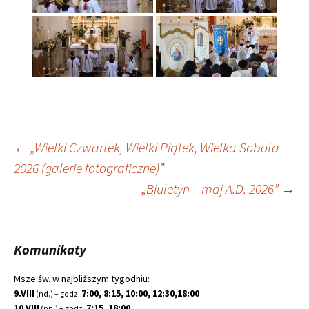
Nawigacja
←
„Wielki Czwartek, Wielki Piątek, Wielka Sobota
2026 (galerie fotograficzne)”
wpisu
„Biuletyn – maj A.D. 2026”
→
Komunikaty
Msze św. w najbliższym tygodniu:
9.VIII
7:00, 8:15, 10:00, 12:30,18:00
(nd.) – godz.
10.VIII
7:15, 18:00
(pn.) – godz.