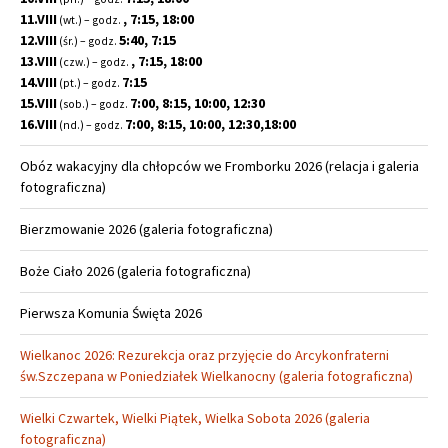
11.VIII
, 7:15, 18:00
(wt.) – godz.
12.VIII
5:40, 7:15
(śr.) – godz.
13.VIII
, 7:15, 18:00
(czw.) – godz.
14.VIII
7:15
(pt.) – godz.
15.VIII
7:00, 8:15, 10:00, 12:30
(sob.) – godz.
16.VIII
7:00, 8:15, 10:00, 12:30,18:00
(nd.) – godz.
Obóz wakacyjny dla chłopców we Fromborku 2026 (relacja i galeria
fotograficzna)
Bierzmowanie 2026 (galeria fotograficzna)
Boże Ciało 2026 (galeria fotograficzna)
Pierwsza Komunia Święta 2026
Wielkanoc 2026: Rezurekcja oraz przyjęcie do Arcykonfraterni
św.Szczepana w Poniedziałek Wielkanocny (galeria fotograficzna)
Wielki Czwartek, Wielki Piątek, Wielka Sobota 2026 (galeria
fotograficzna)