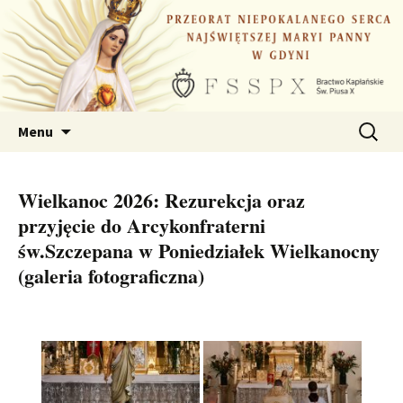
Przejdź
do
treści
Szukaj:
Menu
Wielkanoc 2026: Rezurekcja oraz
przyjęcie do Arcykonfraterni
św.Szczepana w Poniedziałek Wielkanocny
(galeria fotograficzna)