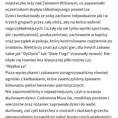
miasteczko leży nad Zalewem Wiślanym, co zapewniało
uczestnikom dopływ chłodniejszego powietrza.
Dzieci konkurowały ze sobą zarówno indywidualnie jak i w
trzech grupach przez cały obóz, aby na końcu wyłonić
najprzykładniejszych. Liczyły się nie tylko wyniki sportowe,
ale i punktualność, posłuszeństwo, zachowanie w kaplicy
oraz porządek w pokoju, który kontrolowano codziennie po
śniadaniu. Niektórzy znali już część gier, dla innych zabawy
takie jak “Dyliżans” lub “Dwie Flagi” stanowiły nowość. Nie
obyło się rownież bez klasycznej piłki nożnej czy
“Wędkarza”.
Poza wycieczkami i zabawami zoragnizowaliśmy również
ognisko z kiełbaskami, które zwieńczyliśmy śpiewem
kilkunastu pieśni harcersko-patriotycznych.
Nie zapomnieliśmy o najważniejszym, czyli o rozwoju
duchowym dzieci. Codzienna Msza św., modlitwy poranne i
wieczorne oraz różaniec zaprawiały dzieci do walki
duchowej, zaś cykl katechez o cnotach i skutkach grzechu
pierworodnego pozwolił im nabyć koniecznych wiadomości