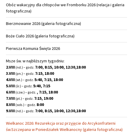
Obóz wakacyjny dla chłopców we Fromborku 2026 (relacja i galeria
fotograficzna)
Bierzmowanie 2026 (galeria fotograficzna)
Boże Ciało 2026 (galeria fotograficzna)
Pierwsza Komunia Święta 2026
Msze św. w najbliższym tygodniu:
2.VIII
7:00, 8:15, 10:00, 12:30,18:00
(nd.) – godz.
3.VIII
7:15, 18:00
(pn.) – godz.
4.VIII
5:40, 7:15, 18:00
(wt.) – godz.
5.VIII
5:40, 7:15
(śr.) – godz.
6.VIII
, 7:15, 18:00
(czw.) – godz.
7.VIII
7:15, 19:00
(pt.) – godz.
8.VIII
8:00
(sob.) – godz.
9.VIII
7:00, 8:15, 10:00, 12:30,18:00
(nd.) – godz.
Wielkanoc 2026: Rezurekcja oraz przyjęcie do Arcykonfraterni
św.Szczepana w Poniedziałek Wielkanocny (galeria fotograficzna)