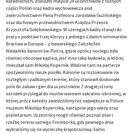
katedralnych, znalazło miejsce 29 uczestników z różnych
części Polski oraz kadra wychowawcza pod
zwierzchnictwem Pana Profesora Jarosława Guzińskiego
oraz duchowym przewodnictwem Księdza Przeora
Krzysztofa Gołębiewskiego. W szeregach kadry stanęli do
pracy u podstaw trzej klerycy z jednego z dwóch seminariów
Bractwa w Europie – z bawarskiego Zaitzkofen.
Niedaleko kanonii św. Piotra, gdzie oprócz noclegu była
również obozowa kaplica, jest inna taka budowla, w której
mieszkał sam Mikołaj Kopernik. Właśnie tam na parterze
spożywaliśmy nasze posiłki. Kanonie są rozlokowane na
rozległym i zadbanym terenie, który stanowił doskonałe
pole do zabaw i gier dla uczestników. Z drugiej strony
ośrodek przylegał do murów warowni sakralno-obronnej, w
której prócz katedry zwiedziliśmy też największe w Polsce
muzeum Mikołaja Kopernika, następnie jego wieżę oraz
planetarium. Uczestnicy mogli również poznać plan i
rzeźbę terenu samego Fromborka, gdy pewnego dnia
wybraliśmy się na wycieczkę krajobrazową. Samo