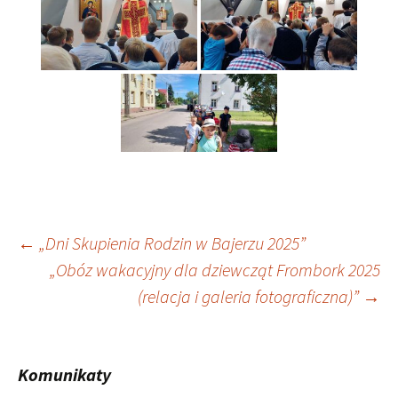
Nawigacja
←
„Dni Skupienia Rodzin w Bajerzu 2025”
„Obóz wakacyjny dla dziewcząt Frombork 2025
wpisu
(relacja i galeria fotograficzna)”
→
Komunikaty