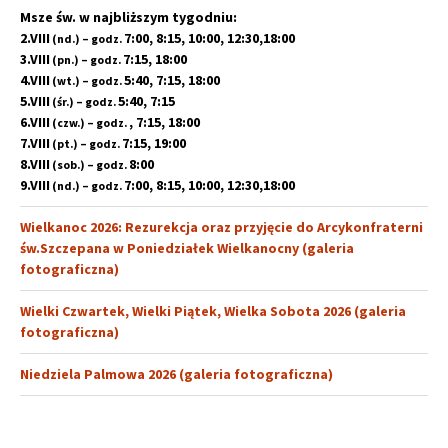
Msze św. w najbliższym tygodniu:
2.VIII
7:00, 8:15, 10:00, 12:30,18:00
(nd.) – godz.
3.VIII
7:15, 18:00
(pn.) – godz.
4.VIII
5:40, 7:15, 18:00
(wt.) – godz.
5.VIII
5:40, 7:15
(śr.) – godz.
6.VIII
, 7:15, 18:00
(czw.) – godz.
7.VIII
7:15, 19:00
(pt.) – godz.
8.VIII
8:00
(sob.) – godz.
9.VIII
7:00, 8:15, 10:00, 12:30,18:00
(nd.) – godz.
Wielkanoc 2026: Rezurekcja oraz przyjęcie do Arcykonfraterni
św.Szczepana w Poniedziałek Wielkanocny (galeria
fotograficzna)
Wielki Czwartek, Wielki Piątek, Wielka Sobota 2026 (galeria
fotograficzna)
Niedziela Palmowa 2026 (galeria fotograficzna)