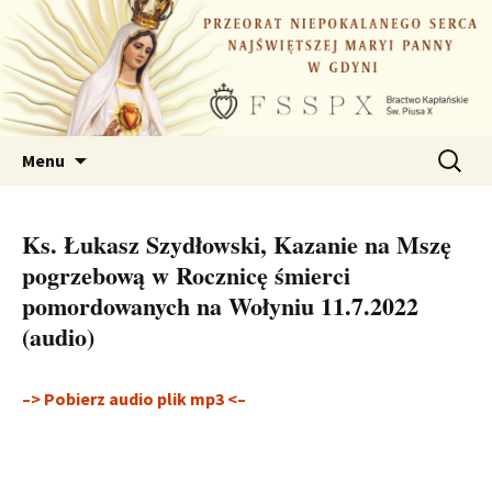
Przejdź
do
treści
Szukaj:
Menu
Ks. Łukasz Szydłowski, Kazanie na Mszę
pogrzebową w Rocznicę śmierci
pomordowanych na Wołyniu 11.7.2022
(audio)
–> Pobierz audio plik mp3 <–