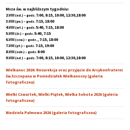
Msze św. w najbliższym tygodniu:
2.VIII
7:00, 8:15, 10:00, 12:30,18:00
(nd.) – godz.
3.VIII
7:15, 18:00
(pn.) – godz.
4.VIII
5:40, 7:15, 18:00
(wt.) – godz.
5.VIII
5:40, 7:15
(śr.) – godz.
6.VIII
, 7:15, 18:00
(czw.) – godz.
7.VIII
7:15, 19:00
(pt.) – godz.
8.VIII
8:00
(sob.) – godz.
9.VIII
7:00, 8:15, 10:00, 12:30,18:00
(nd.) – godz.
Wielkanoc 2026: Rezurekcja oraz przyjęcie do Arcykonfraterni
św.Szczepana w Poniedziałek Wielkanocny (galeria
fotograficzna)
Wielki Czwartek, Wielki Piątek, Wielka Sobota 2026 (galeria
fotograficzna)
Niedziela Palmowa 2026 (galeria fotograficzna)