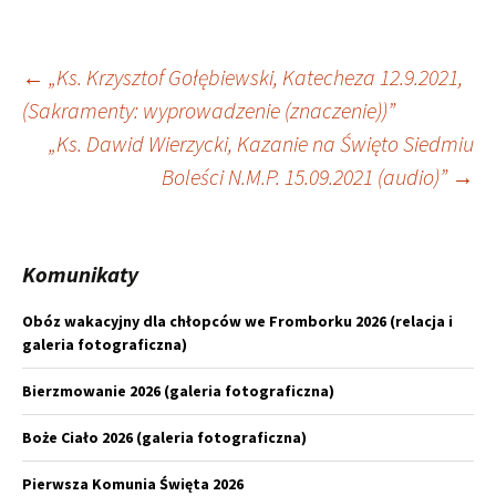
Nawigacja
←
„Ks. Krzysztof Gołębiewski, Katecheza 12.9.2021,
(Sakramenty: wyprowadzenie (znaczenie))”
wpisu
„Ks. Dawid Wierzycki, Kazanie na Święto Siedmiu
Boleści N.M.P. 15.09.2021 (audio)”
→
Komunikaty
Obóz wakacyjny dla chłopców we Fromborku 2026 (relacja i
galeria fotograficzna)
Bierzmowanie 2026 (galeria fotograficzna)
Boże Ciało 2026 (galeria fotograficzna)
Pierwsza Komunia Święta 2026