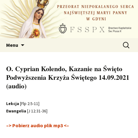
Przejdź
do
treści
Szukaj:
Menu
O. Cyprian Kolendo, Kazanie na Święto
Podwyższenia Krzyża Świętego 14.09.2021
(audio)
Lekcja
[Flp 2:5-11]
Ewangelia
[J 12:31-36]
–> Pobierz audio plik mp3 <–