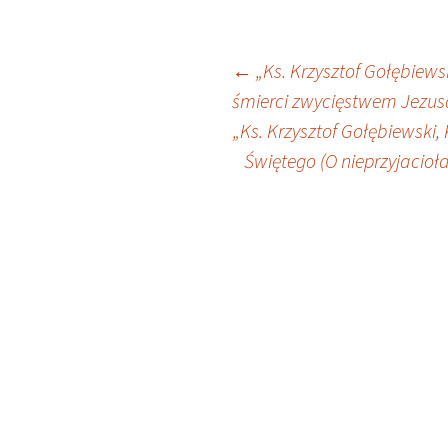
Nawigacja
←
„Ks. Krzysztof Gołębiews
śmierci zwycięstwem Jezusa
wpisu
„Ks. Krzysztof Gołębiewski,
Świętego (O nieprzyjacioł