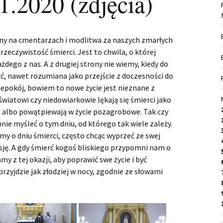
1.2020 (zdjęcia)
iny na cmentarzach i modlitwa za naszych zmarłych
eczywistość śmierci. Jest to chwila, o której
żdego z nas. A z drugiej strony nie wiemy, kiedy do
ć, nawet rozumiana jako przejście z doczesności do
iepokój, bowiem to nowe życie jest nieznane z
wiatowi czy niedowiarkowie lękają się śmierci jako
 albo powątpiewają w życie pozagrobowe. Tak czy
mnie myśleć o tym dniu, od którego tak wiele zależy.
my o dniu śmierci, często chcąc wyprzeć ze swej
ksję. A gdy śmierć kogoś bliskiego przypomni nam o
my z tej okazji, aby poprawić swe życie i być
zyjdzie jak złodziej w nocy, zgodnie ze słowami