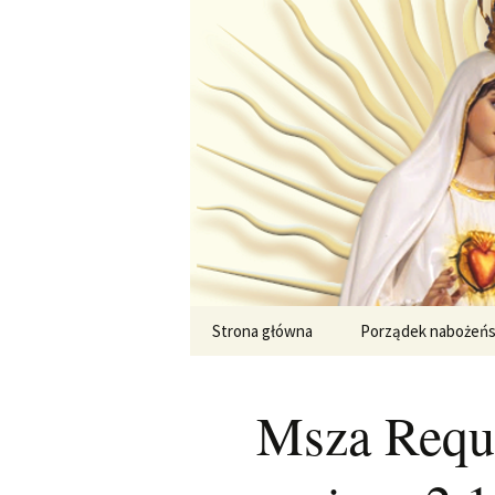
Przejdź
do
treści
Strona główna
Porządek nabożeń
Msza Requi