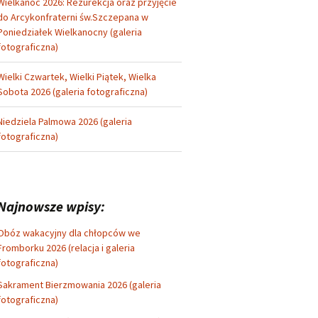
Wielkanoc 2026: Rezurekcja oraz przyjęcie
do Arcykonfraterni św.Szczepana w
Poniedziałek Wielkanocny (galeria
fotograficzna)
Wielki Czwartek, Wielki Piątek, Wielka
Sobota 2026 (galeria fotograficzna)
Niedziela Palmowa 2026 (galeria
fotograficzna)
Najnowsze wpisy:
Obóz wakacyjny dla chłopców we
Fromborku 2026 (relacja i galeria
fotograficzna)
Sakrament Bierzmowania 2026 (galeria
fotograficzna)