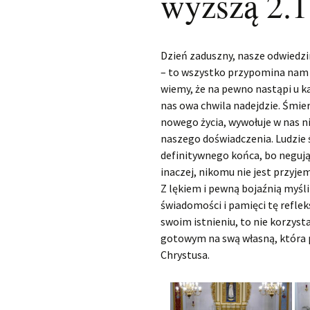
wyższą 2.1
Dzień zaduszny, nasze odwiedz
– to wszystko przypomina nam rz
wiemy, że na pewno nastąpi u ka
nas owa chwila nadejdzie. Śmier
nowego życia, wywołuje w nas n
naszego doświadczenia. Ludzie ś
definitywnego końca, bo negują
inaczej, nikomu nie jest przyje
Z lękiem i pewną bojaźnią myśli
świadomości i pamięci tę refle
swoim istnieniu, to nie korzysta
gotowym na swą własną, która pr
Chrystusa.