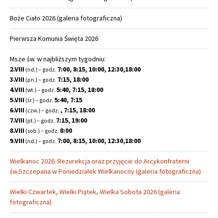
Boże Ciało 2026 (galeria fotograficzna)
Pierwsza Komunia Święta 2026
Msze św. w najbliższym tygodniu:
2.VIII
7:00, 8:15, 10:00, 12:30,18:00
(nd.) – godz.
3.VIII
7:15, 18:00
(pn.) – godz.
4.VIII
5:40, 7:15, 18:00
(wt.) – godz.
5.VIII
5:40, 7:15
(śr.) – godz.
6.VIII
, 7:15, 18:00
(czw.) – godz.
7.VIII
7:15, 19:00
(pt.) – godz.
8.VIII
8:00
(sob.) – godz.
9.VIII
7:00, 8:15, 10:00, 12:30,18:00
(nd.) – godz.
Wielkanoc 2026: Rezurekcja oraz przyjęcie do Arcykonfraterni
św.Szczepana w Poniedziałek Wielkanocny (galeria fotograficzna)
Wielki Czwartek, Wielki Piątek, Wielka Sobota 2026 (galeria
fotograficzna)