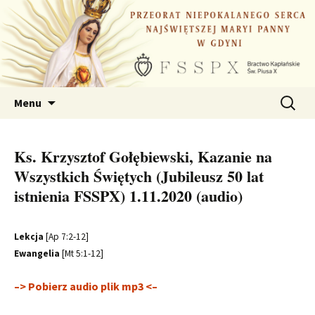
Przejdź
do
treści
Szukaj:
Menu
Ks. Krzysztof Gołębiewski, Kazanie na
Wszystkich Świętych (Jubileusz 50 lat
istnienia FSSPX) 1.11.2020 (audio)
Lekcja
[Ap 7:2-12]
Ewangelia
[Mt 5:1-12]
–> Pobierz audio plik mp3 <–