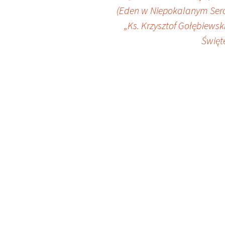
Nawigacja
(Eden w Niepokalanym Sercu
wpisu
„Ks. Krzysztof Gołębiewsk
Święte