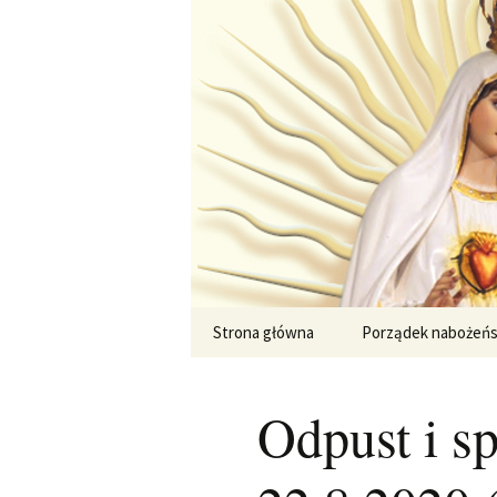
Przejdź
do
treści
Strona główna
Porządek nabożeń
Odpust i s