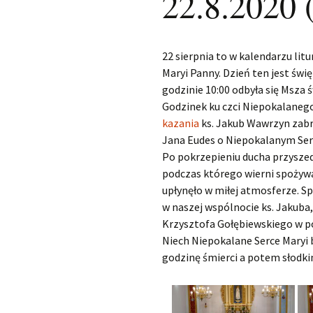
22.8.2020 (
22 sierpnia to w kalendarzu li
Maryi Panny. Dzień ten jest św
godzinie 10:00 odbyła się Msza
Godzinek ku czci Niepokalanego
kazania
ks. Jakub Wawrzyn zabra
Jana Eudes o Niepokalanym Sercu
Po pokrzepieniu ducha przyszedł
podczas którego wierni spożyw
upłynęło w miłej atmosferze. S
w naszej wspólnocie ks. Jakuba,
Krzysztofa Gołębiewskiego w po
Niech Niepokalane Serce Maryi 
godzinę śmierci a potem słodk