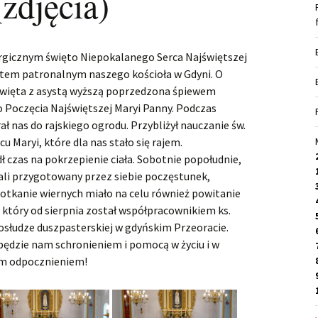
zdjęcia)
turgicznym święto Niepokalanego Serca Najświętszej
iętem patronalnym naszego kościoła w Gdyni. O
 święta z asystą wyższą poprzedzona śpiewem
 Poczęcia Najświętszej Maryi Panny. Podczas
ł nas do rajskiego ogrodu. Przybliżył nauczanie św.
 Maryi, które dla nas stało się rajem.
 czas na pokrzepienie ciała. Sobotnie popołudnie,
ali przygotowany przez siebie poczęstunek,
potkanie wiernych miało na celu również powitanie
 który od sierpnia został współpracownikiem ks.
słudze duszpasterskiej w gdyńskim Przeoracie.
będzie nam schronieniem i pomocą w życiu i w
im odpocznieniem!