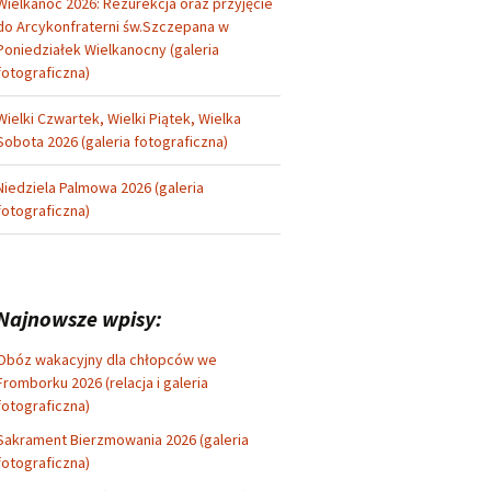
Wielkanoc 2026: Rezurekcja oraz przyjęcie
do Arcykonfraterni św.Szczepana w
Poniedziałek Wielkanocny (galeria
fotograficzna)
Wielki Czwartek, Wielki Piątek, Wielka
Sobota 2026 (galeria fotograficzna)
Niedziela Palmowa 2026 (galeria
fotograficzna)
Najnowsze wpisy:
Obóz wakacyjny dla chłopców we
Fromborku 2026 (relacja i galeria
fotograficzna)
Sakrament Bierzmowania 2026 (galeria
fotograficzna)