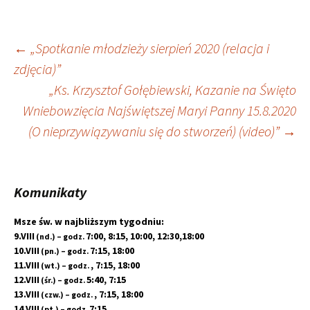
Nawigacja
←
„Spotkanie młodzieży sierpień 2020 (relacja i
zdjęcia)”
wpisu
„Ks. Krzysztof Gołębiewski, Kazanie na Święto
Wniebowzięcia Najświętszej Maryi Panny 15.8.2020
(O nieprzywiązywaniu się do stworzeń) (video)”
→
Komunikaty
Msze św. w najbliższym tygodniu:
9.VIII
7:00, 8:15, 10:00, 12:30,18:00
(nd.) – godz.
10.VIII
7:15, 18:00
(pn.) – godz.
11.VIII
, 7:15, 18:00
(wt.) – godz.
12.VIII
5:40, 7:15
(śr.) – godz.
13.VIII
, 7:15, 18:00
(czw.) – godz.
14.VIII
7:15
(pt.) – godz.