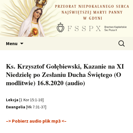
Przejdź
do
treści
Szukaj:
Menu
Ks. Krzysztof Gołębiewski, Kazanie na XI
Niedzielę po Zesłaniu Ducha Świętego (O
modlitwie) 16.8.2020 (audio)
Lekcja
[1 Kor 15:1-10]
Ewangelia
[Mk 7:31-37]
–> Pobierz audio plik mp3 <–