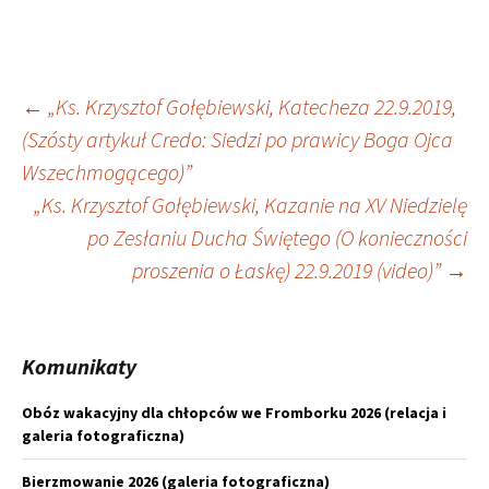
Nawigacja
←
„Ks. Krzysztof Gołębiewski, Katecheza 22.9.2019,
(Szósty artykuł Credo: Siedzi po prawicy Boga Ojca
wpisu
Wszechmogącego)”
„Ks. Krzysztof Gołębiewski, Kazanie na XV Niedzielę
po Zesłaniu Ducha Świętego (O konieczności
proszenia o Łaskę) 22.9.2019 (video)”
→
Komunikaty
Obóz wakacyjny dla chłopców we Fromborku 2026 (relacja i
galeria fotograficzna)
Bierzmowanie 2026 (galeria fotograficzna)