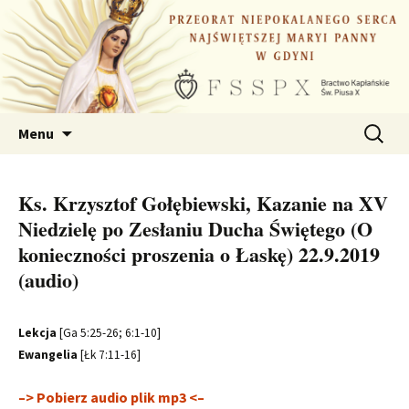
Przejdź
do
treści
Szukaj:
Menu
Ks. Krzysztof Gołębiewski, Kazanie na XV
Niedzielę po Zesłaniu Ducha Świętego (O
konieczności proszenia o Łaskę) 22.9.2019
(audio)
Lekcja
[Ga 5:25-26; 6:1-10]
Ewangelia
[Łk 7:11-16]
–> Pobierz audio plik mp3 <–