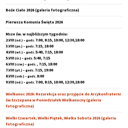
Boże Ciało 2026 (galeria fotograficzna)
Pierwsza Komunia Święta 2026
Msze św. w najbliższym tygodniu:
2.VIII
7:00, 8:15, 10:00, 12:30,18:00
(nd.) – godz.
3.VIII
7:15, 18:00
(pn.) – godz.
4.VIII
5:40, 7:15, 18:00
(wt.) – godz.
5.VIII
5:40, 7:15
(śr.) – godz.
6.VIII
, 7:15, 18:00
(czw.) – godz.
7.VIII
7:15, 19:00
(pt.) – godz.
8.VIII
8:00
(sob.) – godz.
9.VIII
7:00, 8:15, 10:00, 12:30,18:00
(nd.) – godz.
Wielkanoc 2026: Rezurekcja oraz przyjęcie do Arcykonfraterni
św.Szczepana w Poniedziałek Wielkanocny (galeria
fotograficzna)
Wielki Czwartek, Wielki Piątek, Wielka Sobota 2026 (galeria
fotograficzna)