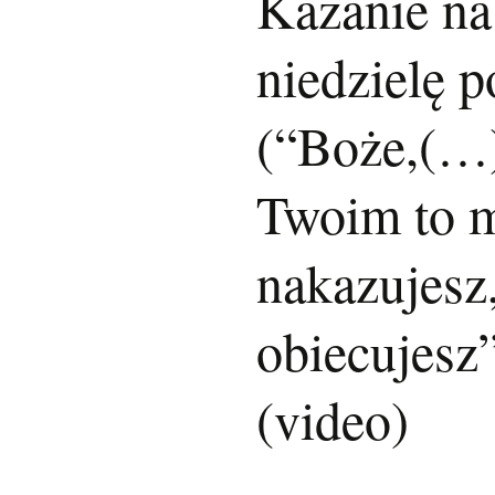
Kazanie na
niedzielę 
(“Boże,(…)
Twoim to m
nakazujesz,
obiecujesz
(video)