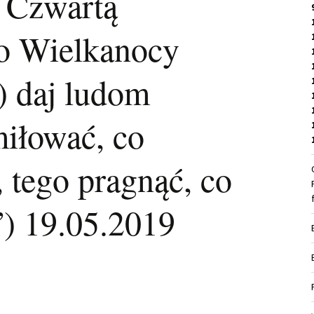
 Czwartą
po Wielkanocy
 daj ludom
iłować, co
 tego pragnąć, co
”) 19.05.2019