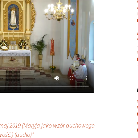
maj 2019 (Maryja jako wzór duchowego
ość.) (audio)”