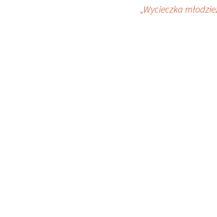
wpisu
„Wycieczka młodzież