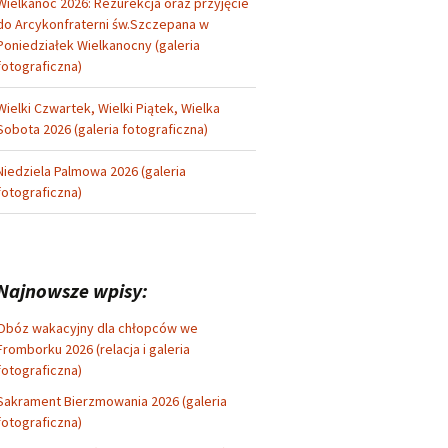
Wielkanoc 2026: Rezurekcja oraz przyjęcie
do Arcykonfraterni św.Szczepana w
Poniedziałek Wielkanocny (galeria
fotograficzna)
Wielki Czwartek, Wielki Piątek, Wielka
Sobota 2026 (galeria fotograficzna)
Niedziela Palmowa 2026 (galeria
fotograficzna)
Najnowsze wpisy:
Obóz wakacyjny dla chłopców we
Fromborku 2026 (relacja i galeria
fotograficzna)
Sakrament Bierzmowania 2026 (galeria
fotograficzna)