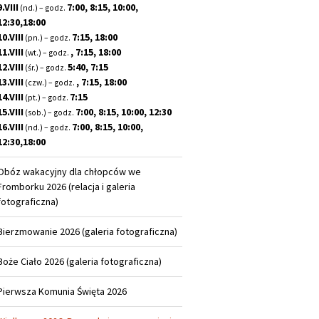
9.VIII
7:00, 8:15, 10:00,
(nd.) – godz.
12:30,18:00
10.VIII
7:15, 18:00
(pn.) – godz.
11.VIII
, 7:15, 18:00
(wt.) – godz.
12.VIII
5:40, 7:15
(śr.) – godz.
13.VIII
, 7:15, 18:00
(czw.) – godz.
14.VIII
7:15
(pt.) – godz.
15.VIII
7:00, 8:15, 10:00, 12:30
(sob.) – godz.
16.VIII
7:00, 8:15, 10:00,
(nd.) – godz.
12:30,18:00
Obóz wakacyjny dla chłopców we
Fromborku 2026 (relacja i galeria
fotograficzna)
Bierzmowanie 2026 (galeria fotograficzna)
Boże Ciało 2026 (galeria fotograficzna)
Pierwsza Komunia Święta 2026