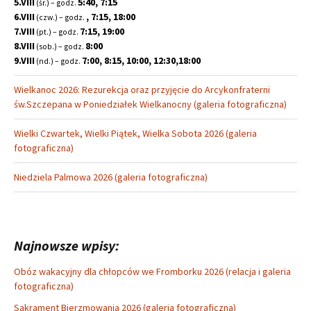
5.VIII
5:40, 7:15
(śr.) – godz.
6.VIII
, 7:15, 18:00
(czw.) – godz.
7.VIII
7:15, 19:00
(pt.) – godz.
8.VIII
8:00
(sob.) – godz.
9.VIII
7:00, 8:15, 10:00, 12:30,18:00
(nd.) – godz.
Wielkanoc 2026: Rezurekcja oraz przyjęcie do Arcykonfraterni
św.Szczepana w Poniedziałek Wielkanocny (galeria fotograficzna)
Wielki Czwartek, Wielki Piątek, Wielka Sobota 2026 (galeria
fotograficzna)
Niedziela Palmowa 2026 (galeria fotograficzna)
Najnowsze wpisy:
Obóz wakacyjny dla chłopców we Fromborku 2026 (relacja i galeria
fotograficzna)
Sakrament Bierzmowania 2026 (galeria fotograficzna)