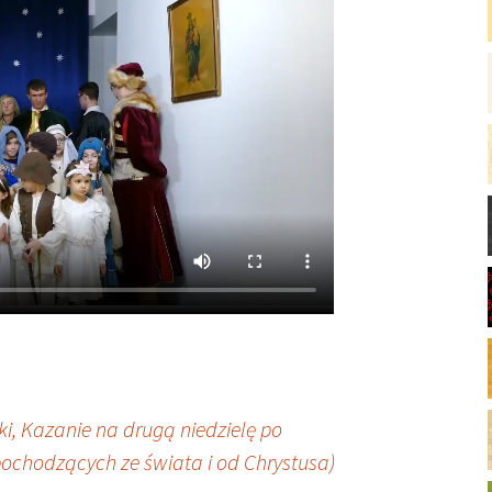
ki, Kazanie na drugą niedzielę po
ochodzących ze świata i od Chrystusa)