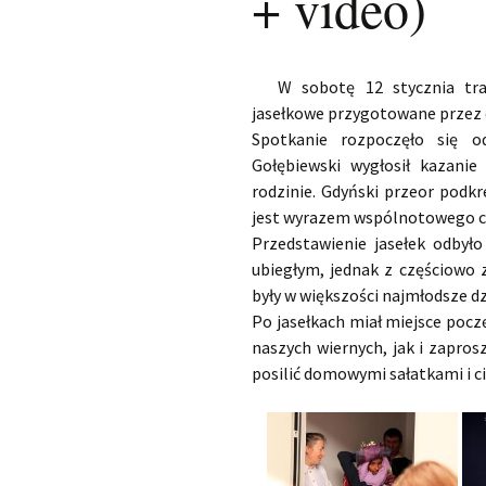
+ video)
W sobotę 12 stycznia tra
jasełkowe przygotowane przez d
Spotkanie rozpoczęło się o
Gołębiewski wygłosił kazani
rodzinie. Gdyński przeor podkr
jest wyrazem wspólnotowego ch
Przedstawienie jasełek odbył
ubiegłym, jednak z częściowo 
były w większości najmłodsze dz
Po jasełkach miał miejsce poc
naszych wiernych, jak i zapros
posilić domowymi sałatkami i c