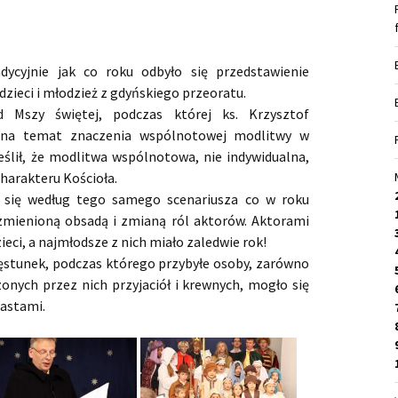
dycyjnie jak co roku odbyło się przedstawienie
zieci i młodzież z gdyńskiego przeoratu.
d Mszy świętej, podczas której ks. Krzysztof
e na temat znaczenia wspólnotowej modlitwy w
eślił, że modlitwa wspólnotowa, nie indywidualna,
arakteru Kościoła.
o się według tego samego scenariusza co w roku
zmienioną obsadą i zmianą ról aktorów. Aktorami
ieci, a najmłodsze z nich miało zaledwie rok!
zęstunek, podczas którego przybyłe osoby, zarówno
zonych przez nich przyjaciół i krewnych, mogło się
iastami.