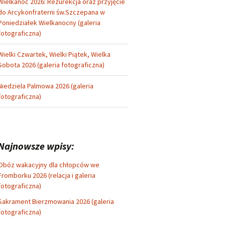
Wielkanoc 2026: Rezurekcja oraz przyjęcie
do Arcykonfraterni św.Szczepana w
Poniedziałek Wielkanocny (galeria
fotograficzna)
Wielki Czwartek, Wielki Piątek, Wielka
Sobota 2026 (galeria fotograficzna)
Niedziela Palmowa 2026 (galeria
fotograficzna)
Najnowsze wpisy:
Obóz wakacyjny dla chłopców we
Fromborku 2026 (relacja i galeria
fotograficzna)
Sakrament Bierzmowania 2026 (galeria
fotograficzna)