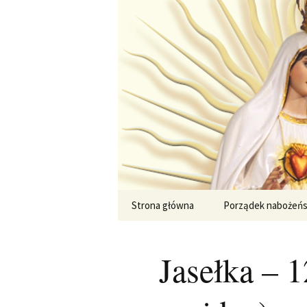
Przejdź
do
treści
Strona główna
Porządek nabożeń
Jasełka – 1