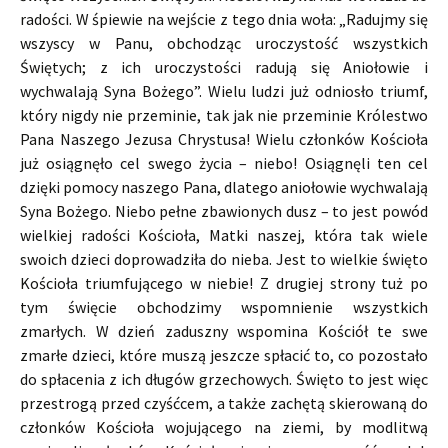
radości. W śpiewie na wejście z tego dnia woła: „Radujmy się
wszyscy w Panu, obchodząc uroczystość wszystkich
Świętych; z ich uroczystości radują się Aniołowie i
wychwalają Syna Bożego”. Wielu ludzi już odniosło triumf,
który nigdy nie przeminie, tak jak nie przeminie Królestwo
Pana Naszego Jezusa Chrystusa! Wielu członków Kościoła
już osiągnęło cel swego życia – niebo! Osiągnęli ten cel
dzięki pomocy naszego Pana, dlatego aniołowie wychwalają
Syna Bożego. Niebo pełne zbawionych dusz – to jest powód
wielkiej radości Kościoła, Matki naszej, która tak wiele
swoich dzieci doprowadziła do nieba. Jest to wielkie święto
Kościoła triumfującego w niebie! Z drugiej strony tuż po
tym święcie obchodzimy wspomnienie wszystkich
zmarłych. W dzień zaduszny wspomina Kościół te swe
zmarłe dzieci, które muszą jeszcze spłacić to, co pozostało
do spłacenia z ich długów grzechowych. Święto to jest więc
przestrogą przed czyśćcem, a także zachętą skierowaną do
członków Kościoła wojującego na ziemi, by modlitwą