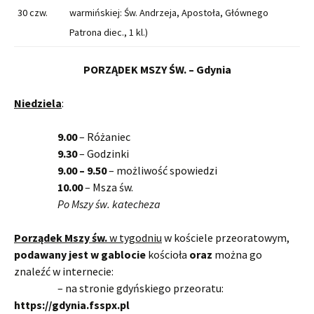
30 czw.
warmińskiej: Św. Andrzeja, Apostoła, Głównego
Patrona diec., 1 kl.)
PORZĄDEK MSZY ŚW. – Gdynia
Niedziela
:
9.00
– Różaniec
9.30
– Godzinki
9.00 – 9.50
– możliwość spowiedzi
10.00
– Msza św.
Po Mszy św. katecheza
Porządek Mszy św.
w tygodniu
w kościele przeoratowym,
podawany jest w gablocie
kościoła
oraz
można go
znaleźć w internecie:
– na stronie gdyńskiego przeoratu:
https://gdynia.fsspx.pl