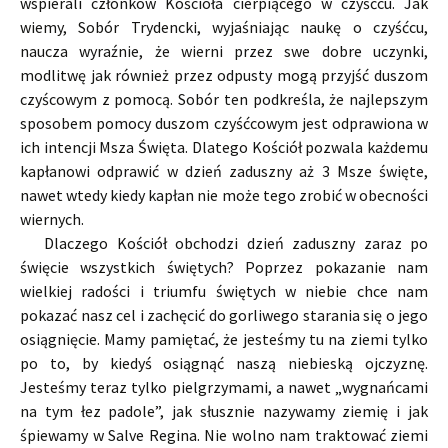
wspierali członków Kościoła cierpiącego w czyśćcu. Jak
wiemy, Sobór Trydencki, wyjaśniając naukę o czyśćcu,
naucza wyraźnie, że wierni przez swe dobre uczynki,
modlitwę jak również przez odpusty mogą przyjść duszom
czyścowym z pomocą. Sobór ten podkreśla, że najlepszym
sposobem pomocy duszom czyśćcowym jest odprawiona w
ich intencji Msza Święta. Dlatego Kościół pozwala każdemu
kapłanowi odprawić w dzień zaduszny aż 3 Msze święte,
nawet wtedy kiedy kapłan nie może tego zrobić w obecności
wiernych.
Dlaczego Kościół obchodzi dzień zaduszny zaraz po
święcie wszystkich świętych? Poprzez pokazanie nam
wielkiej radości i triumfu świętych w niebie chce nam
pokazać nasz cel i zachęcić do gorliwego starania się o jego
osiągnięcie. Mamy pamiętać, że jesteśmy tu na ziemi tylko
po to, by kiedyś osiągnąć naszą niebieską ojczyznę.
Jesteśmy teraz tylko pielgrzymami, a nawet „wygnańcami
na tym łez padole”, jak słusznie nazywamy ziemię i jak
śpiewamy w Salve Regina. Nie wolno nam traktować ziemi