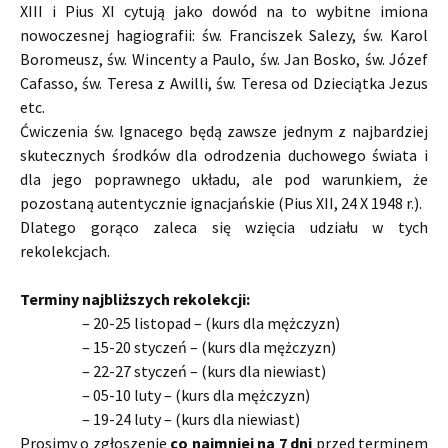
XIII i Pius XI cytują jako dowód na to wybitne imiona
nowoczesnej hagiografii: św. Franciszek Salezy, św. Karol
Boromeusz, św. Wincenty a Paulo, św. Jan Bosko, św. Józef
Cafasso, św. Teresa z Awilli, św. Teresa od Dzieciątka Jezus
etc.
Ćwiczenia św. Ignacego będą zawsze jednym z najbardziej
skutecznych środków dla odrodzenia duchowego świata i
dla jego poprawnego układu, ale pod warunkiem, że
pozostaną autentycznie ignacjańskie (Pius XII, 24 X 1948 r.).
Dlatego gorąco zaleca się wzięcia udziału w tych
rekolekcjach.
Terminy najbliższych rekolekcji:
– 20-25 listopad – (kurs dla mężczyzn)
– 15-20 styczeń – (kurs dla mężczyzn)
– 22-27 styczeń – (kurs dla niewiast)
– 05-10 luty – (kurs dla mężczyzn)
– 19-24 luty – (kurs dla niewiast)
Prosimy o zgłoszenie
co najmniej na 7 dni
przed terminem