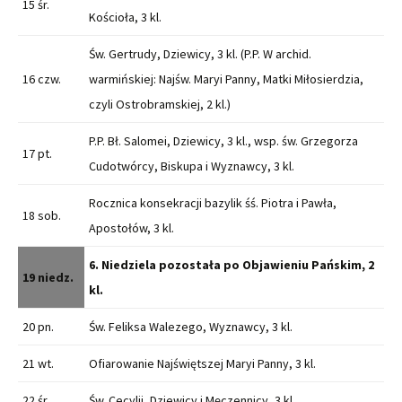
15 śr.
Kościoła, 3 kl.
Św. Gertrudy, Dziewicy, 3 kl. (P.P. W archid.
16 czw.
warmińskiej: Najśw. Maryi Panny, Matki Miłosierdzia,
czyli Ostrobramskiej, 2 kl.)
P.P. Bł. Salomei, Dziewicy, 3 kl., wsp. św. Grzegorza
17 pt.
Cudotwórcy, Biskupa i Wyznawcy, 3 kl.
Rocznica konsekracji bazylik śś. Piotra i Pawła,
18 sob.
Apostołów, 3 kl.
6. Niedziela pozostała po Objawieniu Pańskim, 2
19 niedz.
kl.
20 pn.
Św. Feliksa Walezego, Wyznawcy, 3 kl.
21 wt.
Ofiarowanie Najświętszej Maryi Panny, 3 kl.
22 śr.
Św. Cecylii, Dziewicy i Męczennicy, 3 kl.