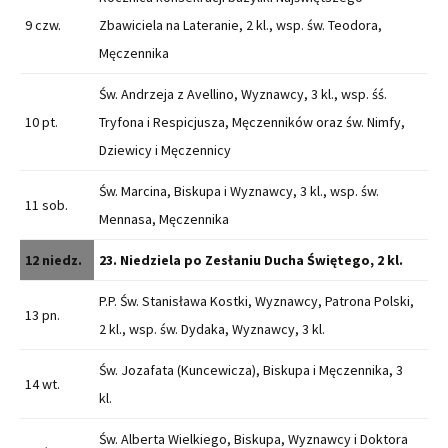
9 czw.
Zbawiciela na Lateranie, 2 kl., wsp. św. Teodora,
Męczennika
Św. Andrzeja z Avellino, Wyznawcy, 3 kl., wsp. śś.
10 pt.
Tryfona i Respicjusza, Męczenników oraz św. Nimfy,
Dziewicy i Męczennicy
Św. Marcina, Biskupa i Wyznawcy, 3 kl., wsp. św.
11 sob.
Mennasa, Męczennika
12 niedz.
23. Niedziela po Zesłaniu Ducha Świętego, 2 kl.
P.P. Św. Stanisława Kostki, Wyznawcy, Patrona Polski,
13 pn.
2 kl., wsp. św. Dydaka, Wyznawcy, 3 kl.
Św. Jozafata (Kuncewicza), Biskupa i Męczennika, 3
14 wt.
kl.
Św. Alberta Wielkiego, Biskupa, Wyznawcy i Doktora