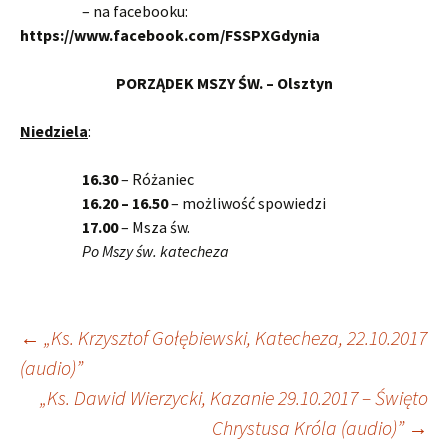
– na facebooku:
https://www.facebook.com/FSSPXGdynia
PORZĄDEK MSZY ŚW. – Olsztyn
Niedziela
:
16.30
– Różaniec
16.20 – 16.50
– możliwość spowiedzi
17.00
– Msza św.
Po Mszy św. katecheza
Nawigacja
←
„Ks. Krzysztof Gołębiewski, Katecheza, 22.10.2017
(audio)”
wpisu
„Ks. Dawid Wierzycki, Kazanie 29.10.2017 – Święto
Chrystusa Króla (audio)”
→