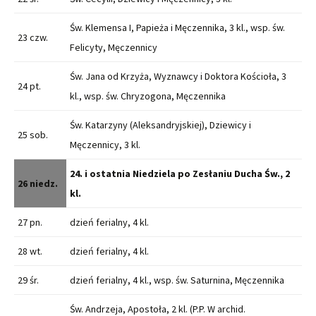
Św. Klemensa I, Papieża i Męczennika, 3 kl., wsp. św.
23 czw.
Felicyty, Męczennicy
Św. Jana od Krzyża, Wyznawcy i Doktora Kościoła, 3
24 pt.
kl., wsp. św. Chryzogona, Męczennika
Św. Katarzyny (Aleksandryjskiej), Dziewicy i
25 sob.
Męczennicy, 3 kl.
24. i ostatnia Niedziela po Zesłaniu Ducha Św., 2
26 niedz.
kl.
27 pn.
dzień ferialny, 4 kl.
28 wt.
dzień ferialny, 4 kl.
29 śr.
dzień ferialny, 4 kl., wsp. św. Saturnina, Męczennika
Św. Andrzeja, Apostoła, 2 kl. (P.P. W archid.