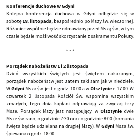
Konferencje duchowe w Gdyni
Kolejna konferencja duchowa w Gdyni odbędzie się w
sobotę
18. listopada
, bezpośrednio po Mszy św. wieczornej.
Różaniec wspólnie będzie odmawiany przed Mszą św., w tym
czasie będzie możliwość skorzystanie z sakramentu Pokuty.
* * *
Porządek nabożeństw 1 i 2 listopada
Dzień wszystkich świętych jest świętem nakazanym,
porządek nabożeństw jest zatem taki sam jak w niedziele.
W
Gdyni
Msza św. jest o godz. 10.00 a w
Olsztynie
o 17.00. W
czwartek 2 listopada Kościół Św. wspomina wszystkim
zmarłych, tego dnia kapłani odprawiają za zwyczaj trzy
Msze. Porządek Mszy jest następujący: w
Olsztynie
dwie
Msze św. rano, o godzinie 7:30 oraz o godzinie 8:00 (komunia
święta będzie udzielana na drugiej Mszy). W
Gdyni
Msza św.
śpiewana o godz. 18:00.