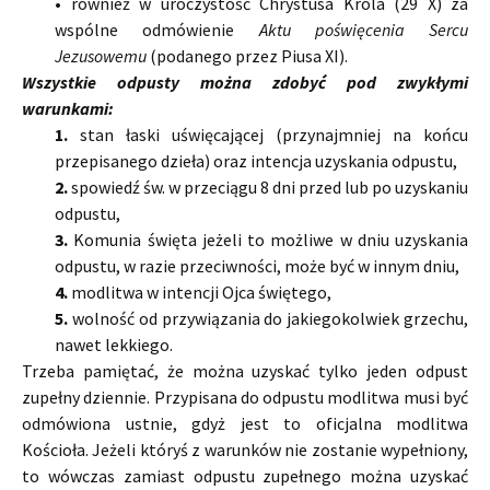
•
również w uroczystość Chrystusa Króla (29 X) za
wspólne odmówienie
Aktu poświęcenia Sercu
Jezusowemu
(podanego przez Piusa XI).
Wszystkie odpusty można zdobyć pod zwykłymi
warunkami:
1.
stan łaski uświęcającej (przynajmniej na końcu
przepisanego dzieła) oraz intencja uzyskania odpustu,
2.
spowiedź św. w przeciągu 8 dni przed lub po uzyskaniu
odpustu,
3.
Komunia święta jeżeli to możliwe w dniu uzyskania
odpustu, w razie przeciwności, może być w innym dniu,
4.
modlitwa w intencji Ojca świętego,
5.
wolność od przywiązania do jakiegokolwiek grzechu,
nawet lekkiego.
Trzeba pamiętać, że można uzyskać tylko jeden odpust
zupełny dziennie. Przypisana do odpustu modlitwa musi być
odmówiona ustnie, gdyż jest to oficjalna modlitwa
Kościoła. Jeżeli któryś z warunków nie zostanie wypełniony,
to wówczas zamiast odpustu zupełnego można uzyskać