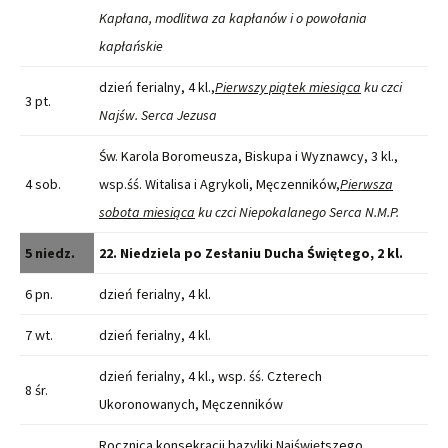
Kapłana, modlitwa za kapłanów i o powołania
kapłańskie
dzień ferialny, 4 kl.,
Pierwszy piątek miesiąca
ku czci
3 pt.
Najśw. Serca Jezusa
Św. Karola Boromeusza, Biskupa i Wyznawcy, 3 kl.,
4 sob.
wsp.śś. Witalisa i Agrykoli, Męczenników,
Pierwsza
sobota miesiąca
ku czci Niepokalanego Serca N.M.P.
5 niedz.
22. Niedziela po Zesłaniu Ducha Świętego, 2 kl.
6 pn.
dzień ferialny, 4 kl.
7 wt.
dzień ferialny, 4 kl.
dzień ferialny, 4 kl., wsp. śś. Czterech
8 śr.
Ukoronowanych, Męczenników
Rocznica konsekracji bazyliki Najświętszego