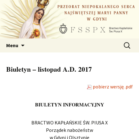
Przejdź
do
treści
Szukaj:
Menu
Biuletyn – listopad A.D. 2017
pobierz wersję .pdf
BIULETYN INFORMACYJNY
BRACTWO KAPŁAŃSKIE ŚW. PIUSA X
Porządek nabożeństw
w Gdyni i Olsztynie