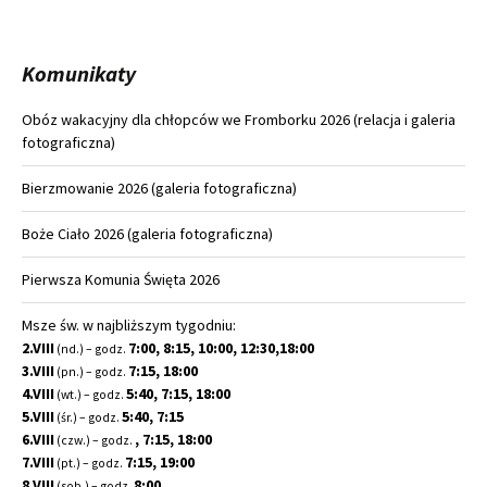
Komunikaty
Obóz wakacyjny dla chłopców we Fromborku 2026 (relacja i galeria
fotograficzna)
Bierzmowanie 2026 (galeria fotograficzna)
Boże Ciało 2026 (galeria fotograficzna)
Pierwsza Komunia Święta 2026
Msze św. w najbliższym tygodniu:
2.VIII
7:00, 8:15, 10:00, 12:30,18:00
(nd.) – godz.
3.VIII
7:15, 18:00
(pn.) – godz.
4.VIII
5:40, 7:15, 18:00
(wt.) – godz.
5.VIII
5:40, 7:15
(śr.) – godz.
6.VIII
, 7:15, 18:00
(czw.) – godz.
7.VIII
7:15, 19:00
(pt.) – godz.
8.VIII
8:00
(sob.) – godz.