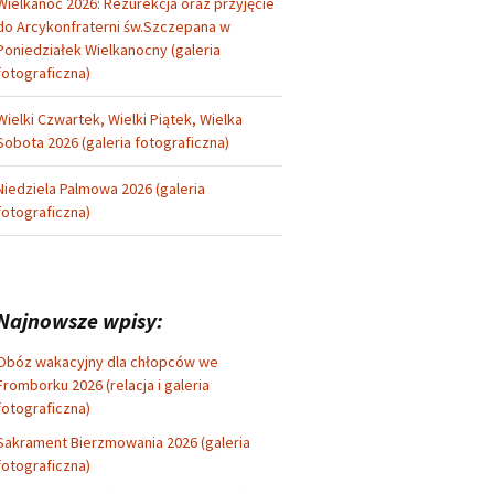
Wielkanoc 2026: Rezurekcja oraz przyjęcie
do Arcykonfraterni św.Szczepana w
Poniedziałek Wielkanocny (galeria
fotograficzna)
Wielki Czwartek, Wielki Piątek, Wielka
Sobota 2026 (galeria fotograficzna)
Niedziela Palmowa 2026 (galeria
fotograficzna)
Najnowsze wpisy:
Obóz wakacyjny dla chłopców we
Fromborku 2026 (relacja i galeria
fotograficzna)
Sakrament Bierzmowania 2026 (galeria
fotograficzna)