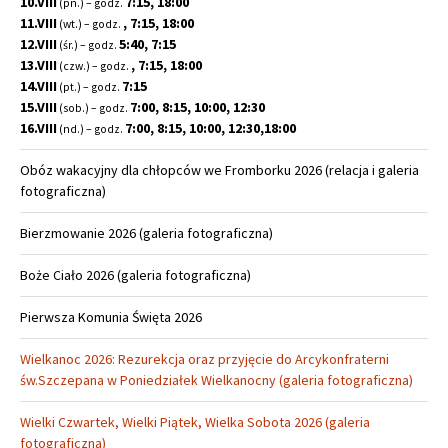
10.VIII
7:15, 18:00
(pn.) – godz.
11.VIII
, 7:15, 18:00
(wt.) – godz.
12.VIII
5:40, 7:15
(śr.) – godz.
13.VIII
, 7:15, 18:00
(czw.) – godz.
14.VIII
7:15
(pt.) – godz.
15.VIII
7:00, 8:15, 10:00, 12:30
(sob.) – godz.
16.VIII
7:00, 8:15, 10:00, 12:30,18:00
(nd.) – godz.
Obóz wakacyjny dla chłopców we Fromborku 2026 (relacja i galeria
fotograficzna)
Bierzmowanie 2026 (galeria fotograficzna)
Boże Ciało 2026 (galeria fotograficzna)
Pierwsza Komunia Święta 2026
Wielkanoc 2026: Rezurekcja oraz przyjęcie do Arcykonfraterni
św.Szczepana w Poniedziałek Wielkanocny (galeria fotograficzna)
Wielki Czwartek, Wielki Piątek, Wielka Sobota 2026 (galeria
fotograficzna)