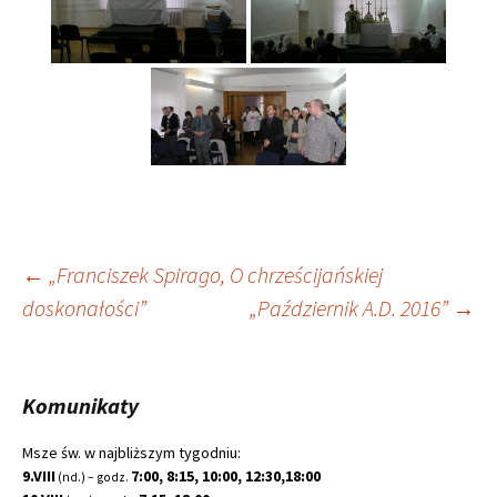
Nawigacja
←
„Franciszek Spirago, O chrześcijańskiej
doskonałości”
„Październik A.D. 2016”
→
wpisu
Komunikaty
Msze św. w najbliższym tygodniu:
9.VIII
7:00, 8:15, 10:00, 12:30,18:00
(nd.) – godz.