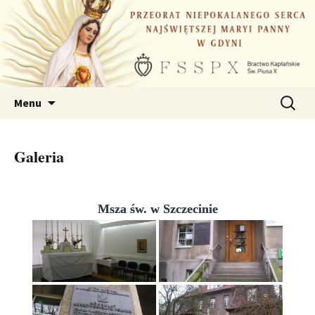
Przejdź
do
treści
Szukaj:
Menu
Galeria
Msza św. w Szczecinie