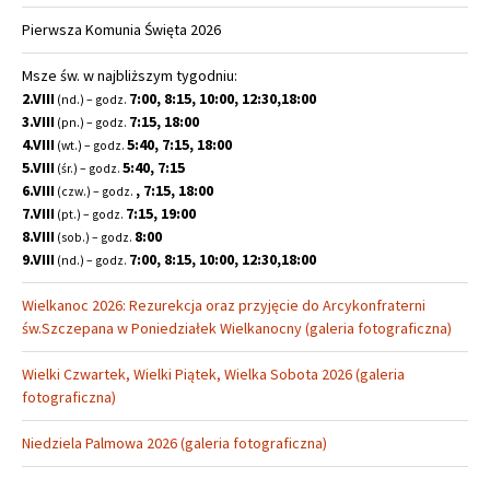
Pierwsza Komunia Święta 2026
Msze św. w najbliższym tygodniu:
2.VIII
7:00, 8:15, 10:00, 12:30,18:00
(nd.) – godz.
3.VIII
7:15, 18:00
(pn.) – godz.
4.VIII
5:40, 7:15, 18:00
(wt.) – godz.
5.VIII
5:40, 7:15
(śr.) – godz.
6.VIII
, 7:15, 18:00
(czw.) – godz.
7.VIII
7:15, 19:00
(pt.) – godz.
8.VIII
8:00
(sob.) – godz.
9.VIII
7:00, 8:15, 10:00, 12:30,18:00
(nd.) – godz.
Wielkanoc 2026: Rezurekcja oraz przyjęcie do Arcykonfraterni
św.Szczepana w Poniedziałek Wielkanocny (galeria fotograficzna)
Wielki Czwartek, Wielki Piątek, Wielka Sobota 2026 (galeria
fotograficzna)
Niedziela Palmowa 2026 (galeria fotograficzna)