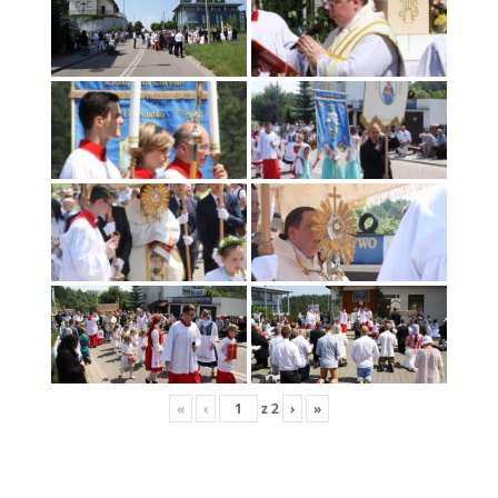
«
‹
z
2
›
»