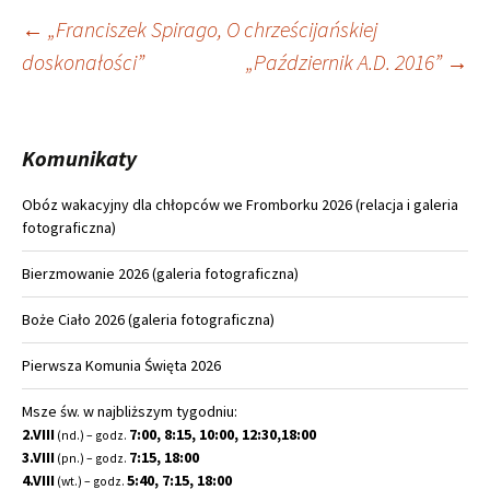
Nawigacja
←
„Franciszek Spirago, O chrześcijańskiej
doskonałości”
„Październik A.D. 2016”
→
wpisu
Komunikaty
Obóz wakacyjny dla chłopców we Fromborku 2026 (relacja i galeria
fotograficzna)
Bierzmowanie 2026 (galeria fotograficzna)
Boże Ciało 2026 (galeria fotograficzna)
Pierwsza Komunia Święta 2026
Msze św. w najbliższym tygodniu:
2.VIII
7:00, 8:15, 10:00, 12:30,18:00
(nd.) – godz.
3.VIII
7:15, 18:00
(pn.) – godz.
4.VIII
5:40, 7:15, 18:00
(wt.) – godz.