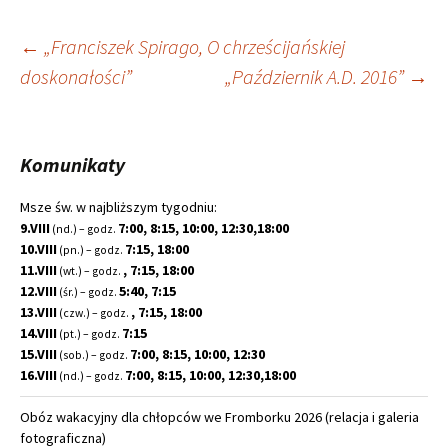
Nawigacja
←
„Franciszek Spirago, O chrześcijańskiej
doskonałości”
„Październik A.D. 2016”
→
wpisu
Komunikaty
Msze św. w najbliższym tygodniu:
9.VIII
7:00, 8:15, 10:00, 12:30,18:00
(nd.) – godz.
10.VIII
7:15, 18:00
(pn.) – godz.
11.VIII
, 7:15, 18:00
(wt.) – godz.
12.VIII
5:40, 7:15
(śr.) – godz.
13.VIII
, 7:15, 18:00
(czw.) – godz.
14.VIII
7:15
(pt.) – godz.
15.VIII
7:00, 8:15, 10:00, 12:30
(sob.) – godz.
16.VIII
7:00, 8:15, 10:00, 12:30,18:00
(nd.) – godz.
Obóz wakacyjny dla chłopców we Fromborku 2026 (relacja i galeria
fotograficzna)