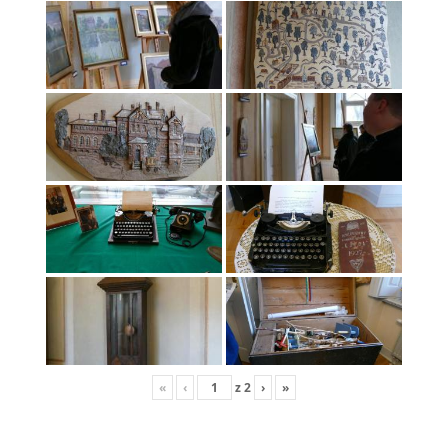
«
‹
z
2
›
»