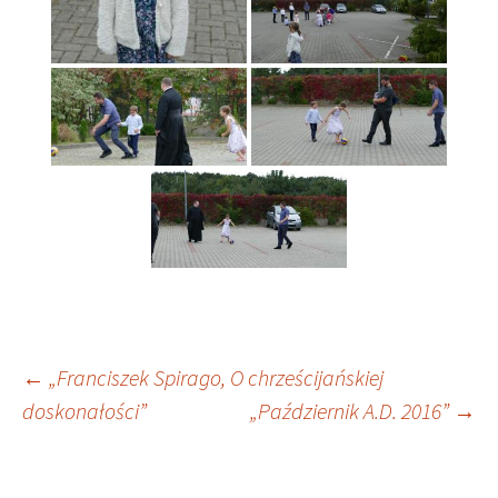
Nawigacja
←
„Franciszek Spirago, O chrześcijańskiej
doskonałości”
„Październik A.D. 2016”
→
wpisu