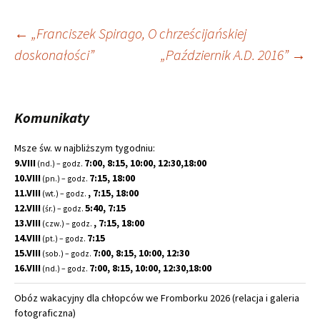
Nawigacja
←
„Franciszek Spirago, O chrześcijańskiej
doskonałości”
„Październik A.D. 2016”
→
wpisu
Komunikaty
Msze św. w najbliższym tygodniu:
9.VIII
7:00, 8:15, 10:00, 12:30,18:00
(nd.) – godz.
10.VIII
7:15, 18:00
(pn.) – godz.
11.VIII
, 7:15, 18:00
(wt.) – godz.
12.VIII
5:40, 7:15
(śr.) – godz.
13.VIII
, 7:15, 18:00
(czw.) – godz.
14.VIII
7:15
(pt.) – godz.
15.VIII
7:00, 8:15, 10:00, 12:30
(sob.) – godz.
16.VIII
7:00, 8:15, 10:00, 12:30,18:00
(nd.) – godz.
Obóz wakacyjny dla chłopców we Fromborku 2026 (relacja i galeria
fotograficzna)