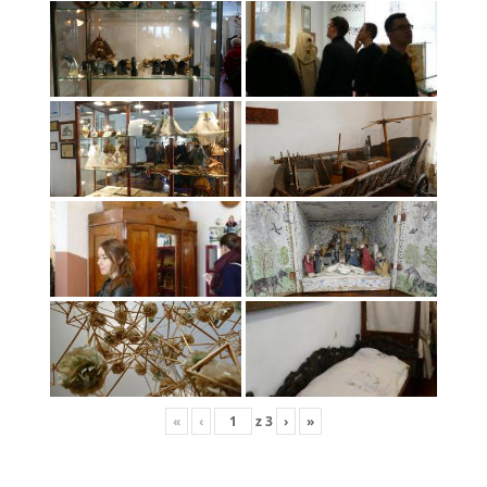
«
‹
z
3
›
»