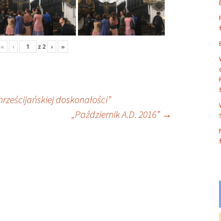
«
‹
z
2
›
»
hrześcijańskiej doskonałości”
„Październik A.D. 2016”
→