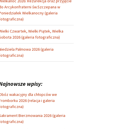
Wielkanoc 2026: Rezurekcja oraz przyjęcie
do Arcykonfraterni św.Szczepana w
Poniedziałek Wielkanocny (galeria
fotograficzna)
Wielki Czwartek, Wielki Piątek, Wielka
Sobota 2026 (galeria fotograficzna)
Niedziela Palmowa 2026 (galeria
fotograficzna)
Najnowsze wpisy:
Obóz wakacyjny dla chłopców we
Fromborku 2026 (relacja i galeria
fotograficzna)
Sakrament Bierzmowania 2026 (galeria
fotograficzna)