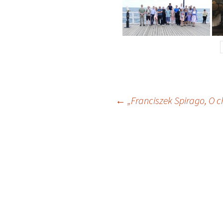
Nawigacja
←
„Franciszek Spirago, O c
wpisu