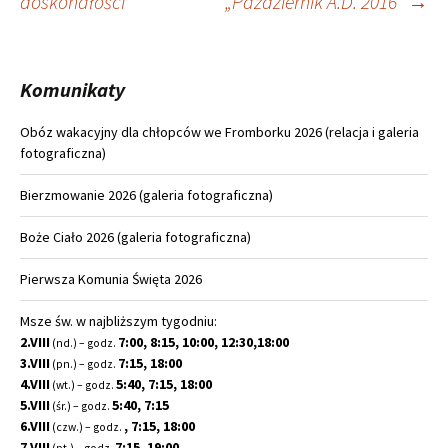
doskonałości”
„Październik A.D. 2016”
→
wpisu
Komunikaty
Obóz wakacyjny dla chłopców we Fromborku 2026 (relacja i galeria
fotograficzna)
Bierzmowanie 2026 (galeria fotograficzna)
Boże Ciało 2026 (galeria fotograficzna)
Pierwsza Komunia Święta 2026
Msze św. w najbliższym tygodniu:
2.VIII
7:00, 8:15, 10:00, 12:30,18:00
(nd.) – godz.
3.VIII
7:15, 18:00
(pn.) – godz.
4.VIII
5:40, 7:15, 18:00
(wt.) – godz.
5.VIII
5:40, 7:15
(śr.) – godz.
6.VIII
, 7:15, 18:00
(czw.) – godz.
7.VIII
7:15, 19:00