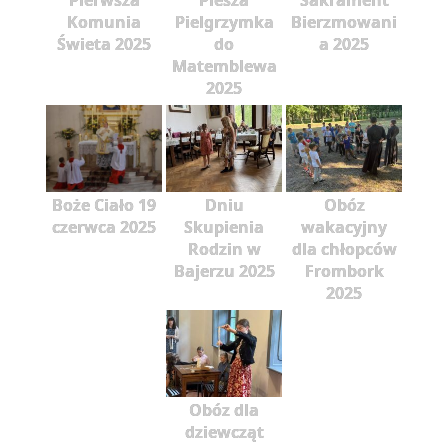
Pierwsza
Piesza
Sakrament
Komunia
Pielgrzymka
Bierzmowani
Świeta 2025
do
a 2025
Matemblewa
2025
Boże Ciało 19
Dniu
Obóz
czerwca 2025
Skupienia
wakacyjny
Rodzin w
dla chłopców
Bajerzu 2025
Frombork
2025
Obóz dla
dziewcząt