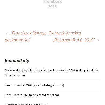
Frombork
2025
Nawigacja
←
„Franciszek Spirago, O chrześcijańskiej
doskonałości”
„Październik A.D. 2016”
→
wpisu
Komunikaty
Obóz wakacyjny dla chłopców we Fromborku 2026 (relacja i galeria
fotograficzna)
Bierzmowanie 2026 (galeria fotograficzna)
Boże Ciało 2026 (galeria fotograficzna)
Pierwsza Komunia Święta 2026