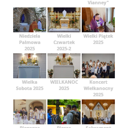
Vianney"
Niedziela
Wielki
Wielki Piątek
Palmowa
Czwartek
2025
2025
2025-2
Wielka
WIELKANOC
Koncert
Sobota 2025
2025
Wielkanocny
2025