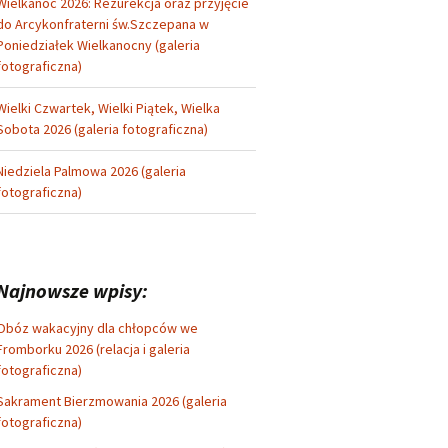
Wielkanoc 2026: Rezurekcja oraz przyjęcie
do Arcykonfraterni św.Szczepana w
Poniedziałek Wielkanocny (galeria
fotograficzna)
Wielki Czwartek, Wielki Piątek, Wielka
Sobota 2026 (galeria fotograficzna)
Niedziela Palmowa 2026 (galeria
fotograficzna)
Najnowsze wpisy:
Obóz wakacyjny dla chłopców we
Fromborku 2026 (relacja i galeria
fotograficzna)
Sakrament Bierzmowania 2026 (galeria
fotograficzna)