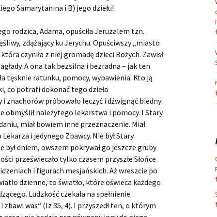
ego Samarytanina i B) jego dziełu!
go rodzica, Adama, opuściła Jeruzalem tzn.
ęśliwy, zdążający ku Jerychu. Opuściwszy „miasto
 która czyniła z niej gromadę dzieci Bożych. Zawisł
głady. A ona tak bezsilna i bezradna – jak ten
ła tęsknie ratunku, pomocy, wybawienia. Kto ją
ki, co potrafi dokonać tego dzieła
 i znachorów próbowało leczyć i dźwignąć biedny
nie obmyślił należytego lekarstwa i pomocy. I Stary
aniu, miał bowiem inne przeznaczenie. Miał
Lekarza i jedynego Zbawcy. Nie był Stary
e był dniem, owszem pokrywał go jeszcze gruby
ości przeświecało tylko czasem przyszłe Słońce
dzeniach i figurach mesjańskich. Aż wreszcie po
iatło dzienne, to światło, które oświeca każdego
dzącego. Ludzkość czekała na spełnienie
 zbawi was“ (Iz 35, 4). I przyszedł ten, o którym