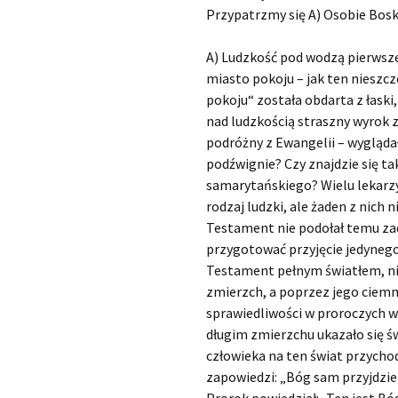
Przypatrzmy się A) Osobie Boski
A) Ludzkość pod wodzą pierwsze
miasto pokoju – jak ten nieszcz
pokoju“ została obdarta z łaski,
nad ludzkością straszny wyrok za
podróżny z Ewangelii – wygląda
podźwignie? Czy znajdzie się ta
samarytańskiego? Wielu lekarzy
rodzaj ludzki, ale żaden z nich 
Testament nie podołał temu zad
przygotować przyjęcie jedynego 
Testament pełnym światłem, ni
zmierzch, a poprzez jego ciemn
sprawiedliwości w proroczych wi
długim zmierzchu ukazało się św
człowieka na ten świat przycho
zapowiedzi: „Bóg sam przyjdzie i