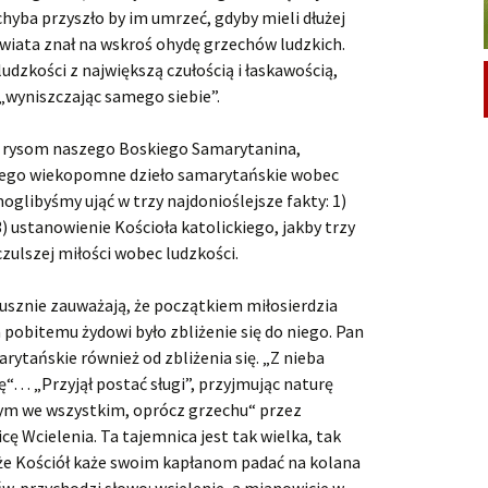
hyba przyszło by im umrzeć, gdyby mieli dłużej
świata znał na wskroś ohydę grzechów ludzkich.
udzkości z największą czułością i łaskawością,
i „wyniszczając samego siebie”.
m rysom naszego Boskiego Samarytanina,
 jego wiekopomne dzieło samarytańskie wobec
moglibyśmy ująć w trzy najdonioślejsze fakty: 1)
3) ustanowienie Kościoła katolickiego, jakby trzy
czulszej miłości wobec ludzkości.
słusznie zauważają, że początkiem miłosierdzia
obitemu żydowi było zbliżenie się do niego. Pan
rytańskie również od zbliżenia się. „Z nieba
“… „Przyjął postać sługi”, przyjmując naturę
nym we wszystkim, oprócz grzechu“ przez
ę Wcielenia. Ta tajemnica jest tak wielka, tak
 że Kościół każe swoim kapłanom padać na kolana