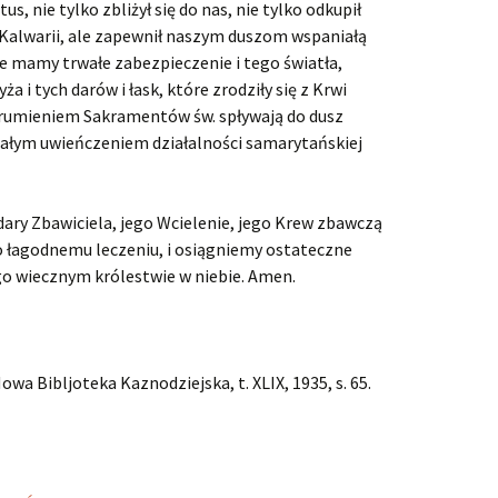
s, nie tylko zbliżył się do nas, nie tylko odkupił
 Kalwarii, ale zapewnił naszym duszom wspaniałą
le mamy trwałe zabezpieczenie i tego światła,
yża i tych darów i łask, które zrodziły się z Krwi
trumieniem Sakramentów św. spływają do dusz
niałym uwieńczeniem działalności samarytańskiej
ary Zbawiciela, jego Wcielenie, jego Krew zbawczą
go łagodnemu leczeniu, i osiągniemy ostateczne
go wiecznym królestwie w niebie. Amen.
wa Bibljoteka Kaznodziejska, t. XLIX, 1935, s. 65.