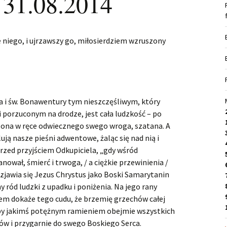
 31.08.2014
 niego, i ujrzawszy go, miłosierdziem wzruszony
a i św. Bonawentury tym nieszczęśliwym, który
 porzuconym na drodze, jest cała ludzkość – po
ona w ręce odwiecznego swego wroga, szatana. A
ują nasze pieśni adwentowe, żaląc się nad nią i
zed przyjściem Odkupiciela, „gdy wśród
nował, śmierć i trwoga, / a ciężkie przewinienia /
zjawia się Jezus Chrystus jako Boski Samarytanin
y ród ludzki z upadku i poniżenia. Na jego rany
em dokaże tego cudu, że brzemię grzechów całej
kby jakimś potężnym ramieniem obejmie wszystkich
dów i przygarnie do swego Boskiego Serca.