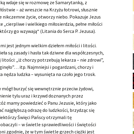
ską wdaje się w rozmowę ze Samarytanką, z
stwie – aż wreszcie na Krzyżu łotrowi, słusznie
 nikczemne życie, otworzy niebo. Pokazuje Jezus
 „cierpliwe i wielkiego miłosierdzia, pełne miłości
 którzy go wzywają“ (Litania do Serca P. Jezusa).
emi jest jednym wielkim dziełem miłości i litości.
ła są zasady i hasła tak dziwne dla współczesnych,
litości: „iż chorzy potrzebują lekarza – nie zdrowi”,
inęło”… itp. Najmniejsi i pogardzani, chorzy i
a nędza ludzka – wysunięta na czoło jego trosk.
 mógł burzyć się wewnętrznie przeciw żydowi,
enie tylu uraz i krzywd doznanych przez
cóż mamy powiedzieć o Panu Jezusie, który jako
ć najgłębszą odrazę do ludzkości, brzydząc się
iektórzy Święci Pańscy otrzymali tę
obaczyli – w świetle sprawiedliwości i świętości
ni zgodnie, że w tym świetle grzech ciężki jest