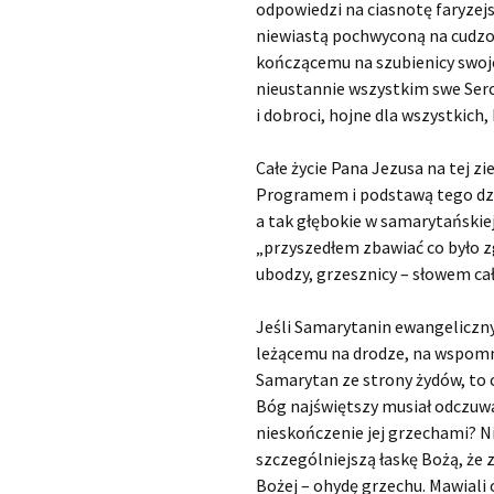
odpowiedzi na ciasnotę faryzej
niewiastą pochwyconą na cudzołó
kończącemu na szubienicy swoje
nieustannie wszystkim swe Serce
i dobroci, hojne dla wszystkich,
Całe życie Pana Jezusa na tej zi
Programem i podstawą tego dzie
a tak głębokie w samarytańskiej 
„przyszedłem zbawiać co było zg
ubodzy, grzesznicy – słowem cał
Jeśli Samarytanin ewangeliczny
leżącemu na drodze, na wspomni
Samarytan ze strony żydów, to 
Bóg najświętszy musiał odczuwa
nieskończenie jej grzechami? N
szczególniejszą łaskę Bożą, że z
Bożej – ohydę grzechu. Mawiali o