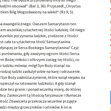
óg nasz i nie będzie przyrównany inny do niego…
 ludźmi obcował” (Bar 3, 36). Przyszedł „Chrystus
stkim Bóg błogosławiony na wieki!“ (Rz 9, 5).
ina ewangelicznego. Owszem Samarytanin ten
em wszelkiej szlachetnej litości ludzkiej. Od niego
szelkie poczynania ludzkie, zrodzone z litości
st cała ta szlachetna litość Samarytanina
płynącej ze Serca Boskiego Samarytanina? Czyż
 porównaniu, gdy zważymy ogrom litości Serca
Bożej miłości i olbrzymi zasięg tej litości, co
 Po ludzku mówiąc mógł Syn Boży stanąć na
odzaj ludzki zasłużył sobie na karę i odrzucenie.
ł Syn Boży zadośćuczynienie, które wziął niejako na
spieszył na ratowanie ludzkości. A gdy stanął
ędzie bez granic i ponad wszelką miarę, do której
 obcy. Zaskoczeni tą litością faryzeusze i tłumacze
litość Zbawiciela przekracza wszelkie przyjęte
adzi między grzeszników i celników. A on w