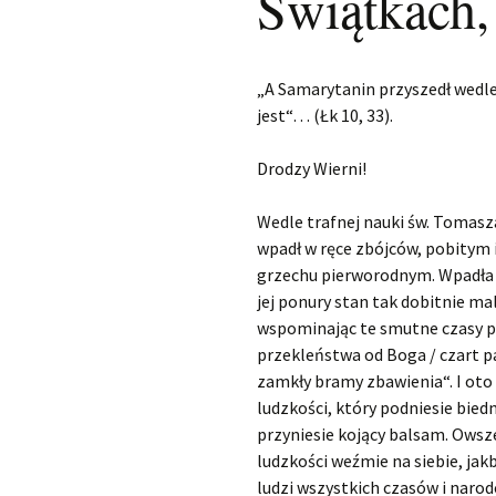
Świątkach,
„A Samarytanin przyszedł wedle
jest“… (Łk 10, 33).
Drodzy Wierni!
Wedle trafnej nauki św. Tomasz
wpadł w ręce zbójców, pobitym i
grzechu pierworodnym. Wpadła 
jej ponury stan tak dobitnie mal
wspominając te smutne czasy pr
przekleństwa od Boga / czart pa
zamkły bramy zbawienia“. I oto 
ludzkości, który podniesie biedn
przyniesie kojący balsam. Owsz
ludzkości weźmie na siebie, ja
ludzi wszystkich czasów i naro