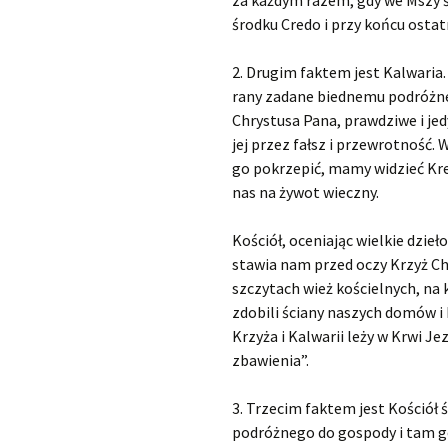
za każdym razem, gdy we Mszy ś
środku Credo i przy końcu ostat
2. Drugim faktem jest Kalwaria.
rany zadane biednemu podróżne
Chrystusa Pana, prawdziwe i je
jej przez fałsz i przewrotność.
go pokrzepić, mamy widzieć Kre
nas na żywot wieczny.
Kościół, oceniając wielkie dzie
stawia nam przed oczy Krzyż Ch
szczytach wież kościelnych, na
zdobili ściany naszych domów i
Krzyża i Kalwarii leży w Krwi Je
zbawienia”.
3. Trzecim faktem jest Kościół
podróżnego do gospody i tam go