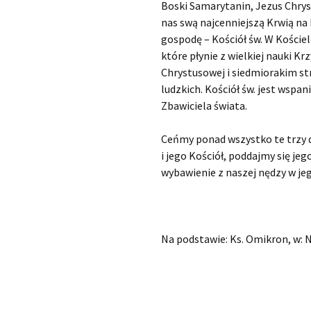
Boski Samarytanin, Jezus Chrystu
nas swą najcenniejszą Krwią na
gospodę – Kościół św. W Koście
które płynie z wielkiej nauki Krz
Chrystusowej i siedmiorakim s
ludzkich. Kościół św. jest wspa
Zbawiciela świata.
Ceńmy ponad wszystko te trzy d
i jego Kościół, poddajmy się je
wybawienie z naszej nędzy w je
Na podstawie: Ks. Omikron, w: No