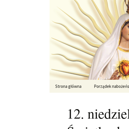
Przejdź
do
treści
Strona główna
Porządek nabożeń
12. niedzie