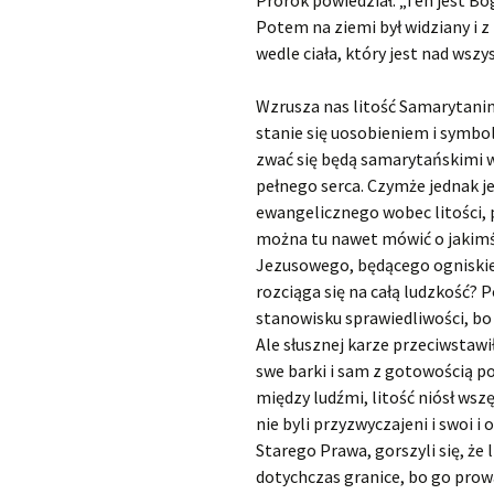
Prorok powiedział: „Ten jest B
Potem na ziemi był widziany i z
wedle ciała, który jest nad wszy
Wzrusza nas litość Samarytan
stanie się uosobieniem i symbol
zwać się będą samarytańskimi w
pełnego serca. Czymże jednak je
ewangelicznego wobec litości, 
można tu nawet mówić o jakimś
Jezusowego, będącego ogniskiem 
rozciąga się na całą ludzkość?
stanowisku sprawiedliwości, bo r
Ale słusznej karze przeciwstawi
swe barki i sam z gotowością po
między ludźmi, litość niósł wsz
nie byli przyzwyczajeni i swoi i
Starego Prawa, gorszyli się, że 
dotychczas granice, bo go prow