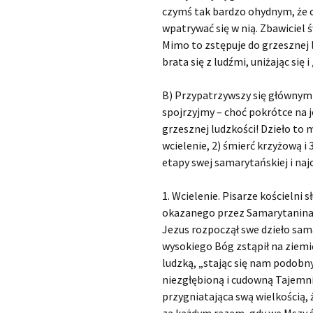
czymś tak bardzo ohydnym, że c
wpatrywać się w nią. Zbawiciel 
Mimo to zstępuje do grzesznej l
brata się z ludźmi, uniżając się 
B) Przypatrzywszy się główny
spojrzyjmy – choć pokrótce na
grzesznej ludzkości! Dzieło to 
wcielenie, 2) śmierć krzyżową i 
etapy swej samarytańskiej i naj
1. Wcielenie. Pisarze kościelni 
okazanego przez Samarytanina p
Jezus rozpoczął swe dzieło sama
wysokiego Bóg zstąpił na ziemię
ludzką, „stając się nam podob
niezgłębioną i cudowną Tajemnic
przygniatająca swą wielkością,