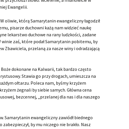
w. przychodzi słowo: wcielenie, a mianowicie w
niej Ewangelii.
 W oliwie, którą Samarytanin ewangeliczny łagodził
mu, pisarze duchowni każą nam widzieć naukę
dyne lekarstwo duchowe na rany ludzkości, zadane
 W winie zaś, które podał Samarytanin pobitemu, by
w Zbawiciela, przelaną za nasze winy i odradzającą
ło Boże dokonane na Kalwarii, tak bardzo często
rystusowy. Stawia go przy drogach, umieszcza na
 każdym ołtarzu. Poleca nam, byśmy krzyżem
 krzyżem żegnali by siebie samych. Główna cena
zusowej, bezcennej, „przelanej dla nas i dla naszego
 św. Samarytanin ewangeliczny zawiódł biednego
 zabezpieczył, by mu niczego nie brakło. Nasz