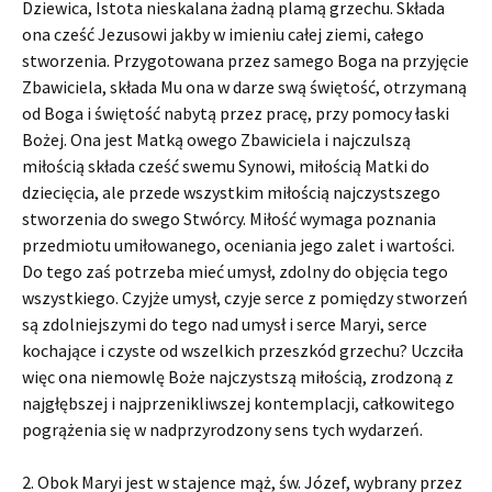
Dziewica, Istota nieskalana żadną plamą grzechu. Składa
ona cześć Jezusowi jakby w imieniu całej ziemi, całego
stworzenia. Przygotowana przez samego Boga na przyjęcie
Zbawiciela, składa Mu ona w darze swą świętość, otrzymaną
od Boga i świętość nabytą przez pracę, przy pomocy łaski
Bożej. Ona jest Matką owego Zbawiciela i najczulszą
miłością składa cześć swemu Synowi, miłością Matki do
dziecięcia, ale przede wszystkim miłością najczystszego
stworzenia do swego Stwórcy. Miłość wymaga poznania
przedmiotu umiłowanego, oceniania jego zalet i wartości.
Do tego zaś potrzeba mieć umysł, zdolny do objęcia tego
wszystkiego. Czyjże umysł, czyje serce z pomiędzy stworzeń
są zdolniejszymi do tego nad umysł i serce Maryi, serce
kochające i czyste od wszelkich przeszkód grzechu? Uczciła
więc ona niemowlę Boże najczystszą miłością, zrodzoną z
najgłębszej i najprzenikliwszej kontemplacji, całkowitego
pogrążenia się w nadprzyrodzony sens tych wydarzeń.
2. Obok Maryi jest w stajence mąż, św. Józef, wybrany przez