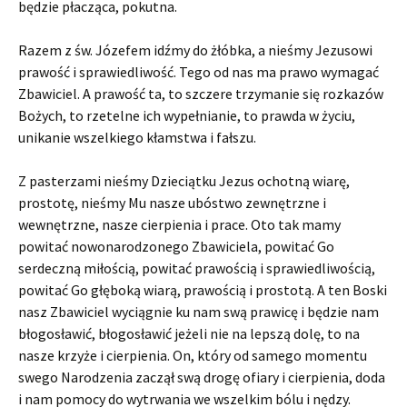
będzie płacząca, pokutna.
Razem z św. Józefem idźmy do żłóbka, a nieśmy Jezusowi
prawość i sprawiedliwość. Tego od nas ma prawo wymagać
Zbawiciel. A prawość ta, to szczere trzymanie się rozkazów
Bożych, to rzetelne ich wypełnianie, to prawda w życiu,
unikanie wszelkiego kłamstwa i fałszu.
Z pasterzami nieśmy Dzieciątku Jezus ochotną wiarę,
prostotę, nieśmy Mu nasze ubóstwo zewnętrzne i
wewnętrzne, nasze cierpienia i prace. Oto tak mamy
powitać nowonarodzonego Zbawiciela, powitać Go
serdeczną miłością, powitać prawością i sprawiedliwością,
powitać Go głęboką wiarą, prawością i prostotą. A ten Boski
nasz Zbawiciel wyciągnie ku nam swą prawicę i będzie nam
błogosławić, błogosławić jeżeli nie na lepszą dolę, to na
nasze krzyże i cierpienia. On, który od samego momentu
swego Narodzenia zaczął swą drogę ofiary i cierpienia, doda
i nam pomocy do wytrwania we wszelkim bólu i nędzy.