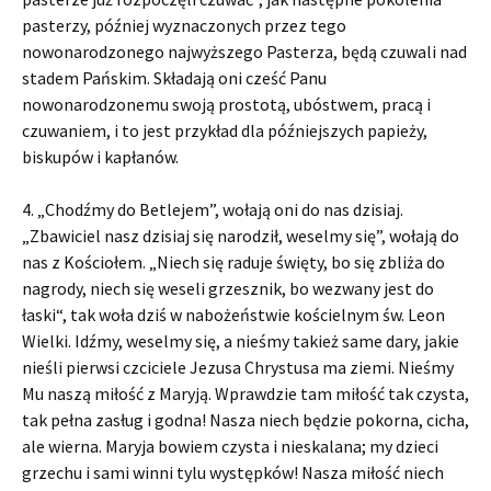
pasterzy, później wyznaczonych przez tego
nowonarodzonego najwyższego Pasterza, będą czuwali nad
stadem Pańskim. Składają oni cześć Panu
nowonarodzonemu swoją prostotą, ubóstwem, pracą i
czuwaniem, i to jest przykład dla późniejszych papieży,
biskupów i kapłanów.
4. „Chodźmy do Betlejem”, wołają oni do nas dzisiaj.
„Zbawiciel nasz dzisiaj się narodził, weselmy się”, wołają do
nas z Kościołem. „Niech się raduje święty, bo się zbliża do
nagrody, niech się weseli grzesznik, bo wezwany jest do
łaski“, tak woła dziś w nabożeństwie kościelnym św. Leon
Wielki. Idźmy, weselmy się, a nieśmy takież same dary, jakie
nieśli pierwsi czciciele Jezusa Chrystusa ma ziemi. Nieśmy
Mu naszą miłość z Maryją. Wprawdzie tam miłość tak czysta,
tak pełna zasług i godna! Nasza niech będzie pokorna, cicha,
ale wierna. Maryja bowiem czysta i nieskalana; my dzieci
grzechu i sami winni tylu występków! Nasza miłość niech