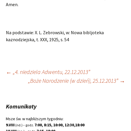
Amen.
Na podstawie: X. L. Zebrowski, w: Nowa bibljoteka
kaznodziejska, t. XXX, 1925, s. 54
Nawigacja
←
„4. niedziela Adwentu, 22.12.2013”
„Boże Narodzenie (w dzień), 25.12.2013”
→
wpisu
Komunikaty
Msze św. w najbliższym tygodniu:
9.VIII
7:00, 8:15, 10:00, 12:30,18:00
(nd.) – godz.