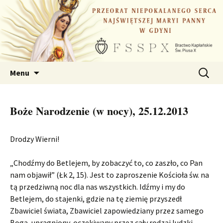
Przejdź
do
treści
Szukaj:
Menu
Boże Narodzenie (w nocy), 25.12.2013
Drodzy Wierni!
„Chodźmy do Betlejem, by zobaczyć to, co zaszło, co Pan
nam objawił” (Łk 2, 15). Jest to zaproszenie Kościoła św. na
tą przedziwną noc dla nas wszystkich. Idźmy i my do
Betlejem, do stajenki, gdzie na tę ziemię przyszedł
Zbawiciel świata, Zbawiciel zapowiedziany przez samego
Boga, upragniony, oczekiwany przez cały rodzaj ludzki.