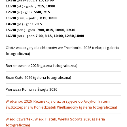
10.VIII
7:15, 18:00
(pn.) – godz.
11.VIII
, 7:15, 18:00
(wt.) – godz.
12.VIII
5:40, 7:15
(śr.) – godz.
13.VIII
, 7:15, 18:00
(czw.) – godz.
14.VIII
7:15
(pt.) – godz.
15.VIII
7:00, 8:15, 10:00, 12:30
(sob.) – godz.
16.VIII
7:00, 8:15, 10:00, 12:30,18:00
(nd.) – godz.
Obóz wakacyjny dla chłopców we Fromborku 2026 (relacja i galeria
fotograficzna)
Bierzmowanie 2026 (galeria fotograficzna)
Boże Ciało 2026 (galeria fotograficzna)
Pierwsza Komunia Święta 2026
Wielkanoc 2026: Rezurekcja oraz przyjęcie do Arcykonfraterni
św.Szczepana w Poniedziałek Wielkanocny (galeria fotograficzna)
Wielki Czwartek, Wielki Piątek, Wielka Sobota 2026 (galeria
fotograficzna)