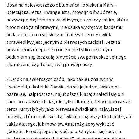
Boga na najczystszego oblubieńca i opiekuna Maryi i
Dzieciątka Jezus. Ewangelista, mówiąc o św. Józefie,
nazywa go mężem sprawiedliwym, to znaczy takim, który
chodzi drogami prawymi, nie szuka wykrętów, każdemu
oddaje to, co mu się słusznie należy. I ten człowiek
sprawiedliwy jest jednym z pierwszych czcicieli Jezusa
nowonarodzonego. Czci on Go nie tylko miłosnym
oddaniem się, lecz całą prawością swego nieskazitelnego
charakteru, czystością swej prawej duszy.
3. Obok najświętszych osób, jako takie uznanych w
Ewangelii, u kolebki Zbawiciela stają ludzie zwyczajni,
pasterze, najprostsza, najuboższa klasa; znaleźli się oni
tam, bo tak Bóg chciał, nie tylko dlatego, żeby najprostsze
serca i umysły były jako pierwsze świadkami najwyższej
prawdy, która miała się stać własnością wszystkich ludzi, ale
także dlatego, jak mówi św. Ambroży, żeby wykazać
„początek rodzącego się Kościoła: Chrystus się rodzi, a
pasterze już rozpoczęli czuwać”, jak następne pokolenia