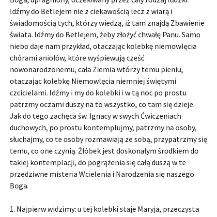
Idźmy do Betlejem nie z ciekawością lecz z wiarą i
świadomością tych, którzy wiedzą, iż tam znajdą Zbawienie
świata. Idźmy do Betlejem, żeby złożyć chwałę Panu. Samo
niebo daje nam przykład, otaczając kolebkę niemowlęcia
chórami aniołów, które wyśpiewują cześć
nowonarodzonemu, cała Ziemia wtórzy temu pieniu,
otaczając kolebkę Niemowlęcia niemniej świętymi
czcicielami. Idźmy i my do kolebki i w tą noc po prostu
patrzmy oczami duszy na to wszystko, co tam się dzieje.
Jak do tego zachęca św. Ignacy w swych Ćwiczeniach
duchowych, po prostu kontemplujmy, patrzmy na osoby,
słuchajmy, co te osoby rozmawiają ze sobą, przypatrzmy się
temu, co one czynią. Żłóbek jest doskonałym środkiem do
takiej kontemplacji, do pogrążenia się całą duszą w te
przedziwne misteria Wcielenia i Narodzenia się naszego
Boga.
1. Najpierw widzimy: u tej kolebki staje Maryja, przeczysta