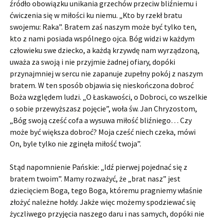
źródło obowiązku unikania grzechów przeciw bliźniemu i
ćwiczenia się w miłości ku niemu. „Kto by rzekł bratu
swojemu: Raka”. Bratem zaś naszym może być tylko ten,
kto z nami posiada wspólnego ojca. Bóg widzi w każdym
człowieku swe dziecko, a każdą krzywdę nam wyrządzoną,
uważa za swoją i nie przyjmie żadnej ofiary, dopóki
przynajmniej w sercu nie zapanuje zupełny pokój z naszym
bratem. W ten sposób objawia się nieskończona dobroć
Boża względem ludzi. „O Łaskawości, o Dobroci, co wszelkie
o sobie przewyższasz pojęcie”, woła św. Jan Chryzostom,
„Bóg swoją cześć cofa a wysuwa miłość bliźniego… Czy
może być większa dobroć? Moja cześć niech czeka, mówi
On, byle tylko nie zginęła miłość twoja”.
Stąd napomnienie Pańskie: „Idź pierwej pojednać się z
bratem twoim”. Mamy rozważyć, że „brat nasz” jest
dziecięciem Boga, tego Boga, któremu pragniemy właśnie
złożyć należne hołdy. Jakże więc możemy spodziewać się
życzliwego przyjęcia naszego daru i nas samych, dopóki nie