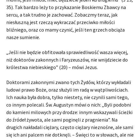
35). Tak bardzo leży to przykazanie Boskiemu Zbawcy na
sercu, a tak trudno je zachować. Zobaczmy teraz, jak
niesłuszną jest rzeczą wykraczać przeciwko miłości
bliźniego, oraz co mamy czynić, jeśli ten grzech obciąża
nasze sumienie.
„Jeśli nie będzie obfitowała sprawiedliwość wasza więcej,
niż doktorów zakonnych i Faryzeuszów, nie wnijdziecie do
królestwa niebieskiego” (20) – mówi Jezus.
Doktorami zakonnymi zwano tych Żydów, którzy wykładali
ludowi prawo Boże, oraz służyli im radą w wątpliwościach.
Ich nauka była dobra, tylko niestety, nie czynili sami tego,
co innym polecali. Św. Augustyn mówi o nich: „Byli podobni
do kamieni milowych przy drodze: innym wskazywali ścieżki
do źródeł żywota, ale sami poginęli z pragnienia”. Na
drugich nakładali ciężary, często ciężary nieznośne, ale sami
się ich ani palcem nie dotknęli. – Święci to w słowach, ale nie