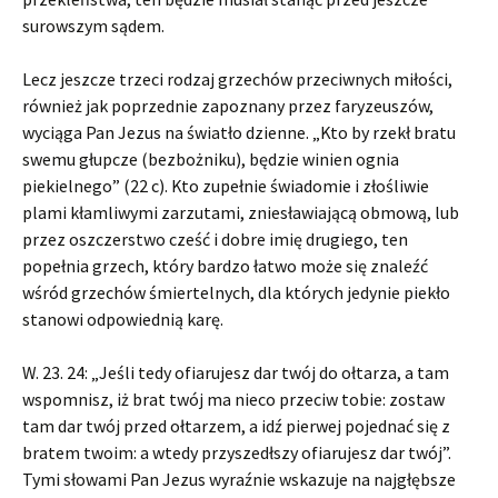
surowszym sądem.
Lecz jeszcze trzeci rodzaj grzechów przeciwnych miłości,
również jak poprzednie zapoznany przez faryzeuszów,
wyciąga Pan Jezus na światło dzienne. „Kto by rzekł bratu
swemu głupcze (bezbożniku), będzie winien ognia
piekielnego” (22 c). Kto zupełnie świadomie i złośliwie
plami kłamliwymi zarzutami, zniesławiającą obmową, lub
przez oszczerstwo cześć i dobre imię drugiego, ten
popełnia grzech, który bardzo łatwo może się znaleźć
wśród grzechów śmiertelnych, dla których jedynie piekło
stanowi odpowiednią karę.
W. 23. 24: „Jeśli tedy ofiarujesz dar twój do ołtarza, a tam
wspomnisz, iż brat twój ma nieco przeciw tobie: zostaw
tam dar twój przed ołtarzem, a idź pierwej pojednać się z
bratem twoim: a wtedy przyszedłszy ofiarujesz dar twój”.
Tymi słowami Pan Jezus wyraźnie wskazuje na najgłębsze