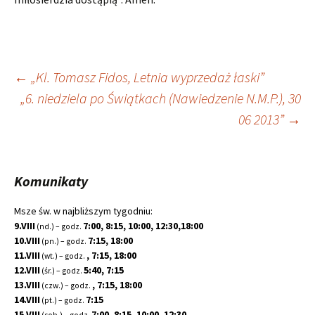
Nawigacja
←
„Kl. Tomasz Fidos, Letnia wyprzedaż łaski”
„6. niedziela po Świątkach (Nawiedzenie N.M.P.), 30
wpisu
06 2013”
→
Komunikaty
Msze św. w najbliższym tygodniu:
9.VIII
7:00, 8:15, 10:00, 12:30,18:00
(nd.) – godz.
10.VIII
7:15, 18:00
(pn.) – godz.
11.VIII
, 7:15, 18:00
(wt.) – godz.
12.VIII
5:40, 7:15
(śr.) – godz.
13.VIII
, 7:15, 18:00
(czw.) – godz.
14.VIII
7:15
(pt.) – godz.
15.VIII
7:00, 8:15, 10:00, 12:30