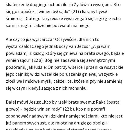
skaleczenie drugiego uchodziło i u Żydów za występek. Kto
się go dopuścił, „winien był sądu” (21) i karany bywał
śmiercią. Dlatego faryzeusze wystrzegali się tego grzechu
sami i drugim także nie pozwalali na niego.
Ale czy to już wystarcza? Oczywiście, dla nich to
wystarczało! Czego jednak uczy Pan Jezus? „A ja wam
powiadam, iż każdy, który się gniewa na brata swego, będzie
winien sądu” (22 a). Bóg nie zadawala się zewnętrznymi
pozorami, jak ludzie: On patrzy w serce i przenika wszystkie
jego tajniki; widzi wszelkie poruszenia gniewu, wszystkie
złośliwe i mściwe myśli, także i te, które nigdy nie zamienią
się w czyn i kiedyś zażąda z nich rachunku.
Dalej mówi Jezus: „Kto by rzekł bratu swemu: Raka (pusta
głowo) – będzie winien rady” (22 b). Kto nie potrafi
zapanować nad swymi dzikimi namiętnościami, kto nie jest
już panem swych ust, ale miota na drugiego obelgi i
przekleństwa, ten będzie musiał stanąć przed jeszcze