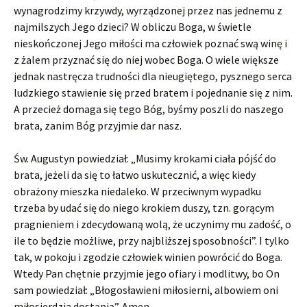
wynagrodzimy krzywdy, wyrządzonej przez nas jednemu z
najmilszych Jego dzieci? W obliczu Boga, w świetle
nieskończonej Jego miłości ma człowiek poznać swą winę i
z żalem przyznać się do niej wobec Boga. O wiele większe
jednak nastręcza trudności dla nieugiętego, pysznego serca
ludzkiego stawienie się przed bratem i pojednanie się z nim.
A przecież domaga się tego Bóg, byśmy poszli do naszego
brata, zanim Bóg przyjmie dar nasz.
Św. Augustyn powiedział: „Musimy krokami ciała pójść do
brata, jeżeli da się to łatwo uskutecznić, a więc kiedy
obrażony mieszka niedaleko. W przeciwnym wypadku
trzeba by udać się do niego krokiem duszy, tzn. gorącym
pragnieniem i zdecydowaną wolą, że uczynimy mu zadość, o
ile to będzie możliwe, przy najbliższej sposobności”. I tylko
tak, w pokoju i zgodzie człowiek winien powrócić do Boga.
Wtedy Pan chętnie przyjmie jego ofiary i modlitwy, bo On
sam powiedział: „Błogosławieni miłosierni, albowiem oni
miłosierdzia dostąpią”. Amen.