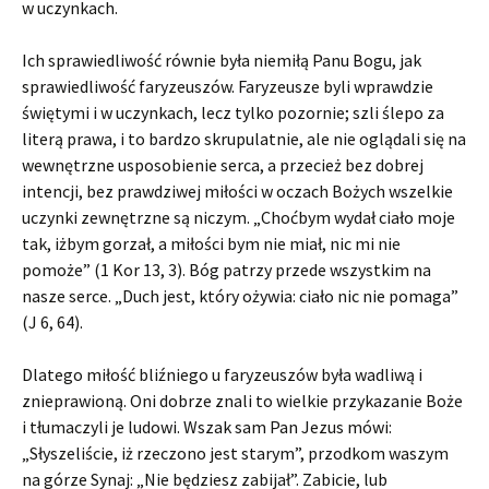
w uczynkach.
Ich sprawiedliwość równie była niemiłą Panu Bogu, jak
sprawiedliwość faryzeuszów. Faryzeusze byli wprawdzie
świętymi i w uczynkach, lecz tylko pozornie; szli ślepo za
literą prawa, i to bardzo skrupulatnie, ale nie oglądali się na
wewnętrzne usposobienie serca, a przecież bez dobrej
intencji, bez prawdziwej miłości w oczach Bożych wszelkie
uczynki zewnętrzne są niczym. „Choćbym wydał ciało moje
tak, iżbym gorzał, a miłości bym nie miał, nic mi nie
pomoże” (1 Kor 13, 3). Bóg patrzy przede wszystkim na
nasze serce. „Duch jest, który ożywia: ciało nic nie pomaga”
(J 6, 64).
Dlatego miłość bliźniego u faryzeuszów była wadliwą i
znieprawioną. Oni dobrze znali to wielkie przykazanie Boże
i tłumaczyli je ludowi. Wszak sam Pan Jezus mówi:
„Słyszeliście, iż rzeczono jest starym”, przodkom waszym
na górze Synaj: „Nie będziesz zabijał”. Zabicie, lub