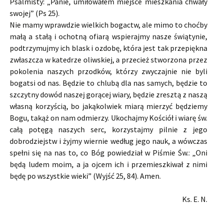
Psalmisty: „Panie, umiłowałem miejsce mieszkania chwały
swojej” (Ps 25).
Nie mamy wprawdzie wielkich bogactw, ale mimo to choćby
małą a stałą i ochotną ofiarą wspierajmy nasze świątynie,
podtrzymujmy ich blask i ozdobę, która jest tak przepiękna
zwłaszcza w katedrze oliwskiej, a przecież stworzona przez
pokolenia naszych przodków, którzy zwyczajnie nie byli
bogatsi od nas. Będzie to chlubą dla nas samych, będzie to
szczytny dowód naszej gorącej wiary, będzie zresztą z naszą
własną korzyścią, bo jakąkolwiek miarą mierzyć będziemy
Bogu, takąż on nam odmierzy. Ukochajmy Kościół i wiarę św.
całą potęgą naszych serc, korzystajmy pilnie z jego
dobrodziejstw i żyjmy wiernie według jego nauk, a wówczas
spełni się na nas to, co Bóg powiedział w Piśmie Św.: „Oni
będą ludem moim, a ja ojcem ich i przemieszkiwał z nimi
będę po wszystkie wieki” (Wyjść 25, 84). Amen.
Ks. E. N.