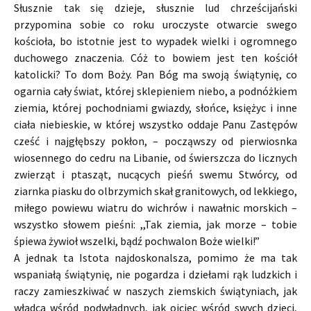
Słusznie tak się dzieje, słusznie lud chrześcijański
przypomina sobie co roku uroczyste otwarcie swego
kościoła, bo istotnie jest to wypadek wielki i ogromnego
duchowego znaczenia. Cóż to bowiem jest ten kościół
katolicki? To dom Boży. Pan Bóg ma swoją świątynię, co
ogarnia cały świat, której sklepieniem niebo, a podnóżkiem
ziemia, której pochodniami gwiazdy, słońce, księżyc i inne
ciała niebieskie, w której wszystko oddaje Panu Zastępów
cześć i najgłębszy pokłon, – począwszy od pierwiosnka
wiosennego do cedru na Libanie, od świerszcza do licznych
zwierząt i ptasząt, nucących pieśń swemu Stwórcy, od
ziarnka piasku do olbrzymich skał granitowych, od lekkiego,
miłego powiewu wiatru do wichrów i nawałnic morskich –
wszystko słowem pieśni: ,,Tak ziemia, jak morze – tobie
śpiewa żywioł wszelki, bądź pochwalon Boże wielki!”
A jednak ta Istota najdoskonalsza, pomimo że ma tak
wspaniałą świątynię, nie pogardza i dziełami rąk ludzkich i
raczy zamieszkiwać w naszych ziemskich świątyniach, jak
władca wśród podwładnych, jak ojciec wśród swych dzieci,