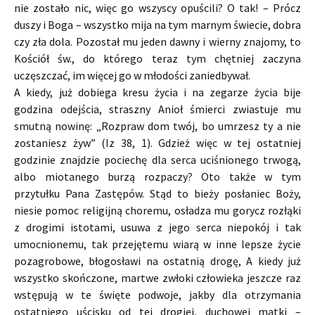
nie zostało nic, więc go wszyscy opuścili? O tak! – Prócz
duszy i Boga – wszystko mija na tym marnym świecie, dobra
czy zła dola. Pozostał mu jeden dawny i wierny znajomy, to
Kościół św., do którego teraz tym chętniej zaczyna
uczęszczać, im więcej go w młodości zaniedbywał.
A kiedy, już dobiega kresu życia i na zegarze życia bije
godzina odejścia, straszny Anioł śmierci zwiastuje mu
smutną nowinę: „Rozpraw dom twój, bo umrzesz ty a nie
zostaniesz żyw” (Iz 38, 1). Gdzież więc w tej ostatniej
godzinie znajdzie pociechę dla serca uciśnionego trwogą,
albo miotanego burzą rozpaczy? Oto także w tym
przytułku Pana Zastępów. Stąd to bieży posłaniec Boży,
niesie pomoc religijną choremu, osładza mu gorycz rozłąki
z drogimi istotami, usuwa z jego serca niepokój i tak
umocnionemu, tak przejętemu wiarą w inne lepsze życie
pozagrobowe, błogosławi na ostatnią drogę, A kiedy już
wszystko skończone, martwe zwłoki człowieka jeszcze raz
wstępują w te święte podwoje, jakby dla otrzymania
ostatniego uścisku od tej drogiej, duchowej matki –