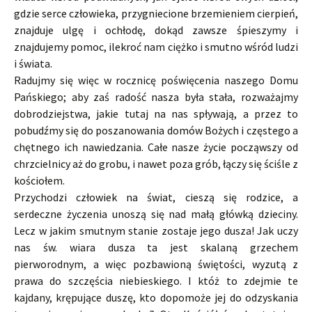
gdzie serce człowieka, przygniecione brzemieniem cierpień,
znajduje ulgę i ochłodę, dokąd zawsze śpieszymy i
znajdujemy pomoc, ilekroć nam ciężko i smutno wśród ludzi
i świata.
Radujmy się więc w rocznicę poświęcenia naszego Domu
Pańskiego; aby zaś radość nasza była stała, rozważajmy
dobrodziejstwa, jakie tutaj na nas spływają, a przez to
pobudźmy się do poszanowania domów Bożych i częstego a
chętnego ich nawiedzania. Całe nasze życie począwszy od
chrzcielnicy aż do grobu, i nawet poza grób, łączy się ściśle z
kościołem.
Przychodzi człowiek na świat, cieszą się rodzice, a
serdeczne życzenia unoszą się nad małą główką dzieciny.
Lecz w jakim smutnym stanie zostaje jego dusza! Jak uczy
nas św. wiara dusza ta jest skalaną grzechem
pierworodnym, a więc pozbawioną świętości, wyzutą z
prawa do szczęścia niebieskiego. I któż to zdejmie te
kajdany, krępujące duszę, kto dopomoże jej do odzyskania