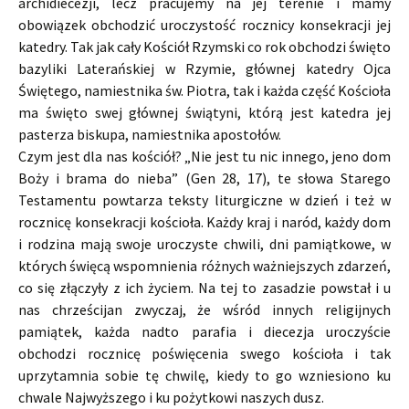
archidiecezji, lecz pracujemy na jej terenie i mamy
obowiązek obchodzić uroczystość rocznicy konsekracji jej
katedry. Tak jak cały Kościół Rzymski co rok obchodzi święto
bazyliki Laterańskiej w Rzymie, głównej katedry Ojca
Świętego, namiestnika św. Piotra, tak i każda część Kościoła
ma święto swej głównej świątyni, którą jest katedra jej
pasterza biskupa, namiestnika apostołów.
Czym jest dla nas kościół? „Nie jest tu nic innego, jeno dom
Boży i brama do nieba” (Gen 28, 17), te słowa Starego
Testamentu powtarza teksty liturgiczne w dzień i też w
rocznicę konsekracji kościoła. Każdy kraj i naród, każdy dom
i rodzina mają swoje uroczyste chwili, dni pamiątkowe, w
których święcą wspomnienia różnych ważniejszych zdarzeń,
co się złączyły z ich życiem. Na tej to zasadzie powstał i u
nas chrześcijan zwyczaj, że wśród innych religijnych
pamiątek, każda nadto parafia i diecezja uroczyście
obchodzi rocznicę poświęcenia swego kościoła i tak
uprzytamnia sobie tę chwilę, kiedy to go wzniesiono ku
chwale Najwyższego i ku pożytkowi naszych dusz.