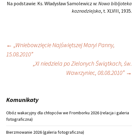
Na podstawie: Ks. Władysław Samolewicz w:
Nowa bibljoteka
kaznodziejska
, t. XLVIII, 1935.
Nawigacja
←
„Wniebowzięcie Najświętszej Maryi Panny,
15.08.2010”
wpisu
„XI niedziela po Zielonych Świątkach, św.
Wawrzyniec, 08.08.2010”
→
Komunikaty
Obóz wakacyjny dla chłopców we Fromborku 2026 (relacja i galeria
fotograficzna)
Bierzmowanie 2026 (galeria fotograficzna)