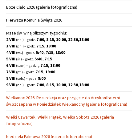
Boże Ciało 2026 (galeria fotograficzna)
Pierwsza Komunia Święta 2026
Msze św. w najbliższym tygodniu:
2.VIII
7:00, 8:15, 10:00, 12:30,18:00
(nd.) – godz.
3.VIII
7:15, 18:00
(pn.) – godz.
4.VIII
5:40, 7:15, 18:00
(wt.) – godz.
5.VIII
5:40, 7:15
(śr.) – godz.
6.VIII
, 7:15, 18:00
(czw.) – godz.
7.VIII
7:15, 19:00
(pt.) – godz.
8.VIII
8:00
(sob.) – godz.
9.VIII
7:00, 8:15, 10:00, 12:30,18:00
(nd.) – godz.
Wielkanoc 2026: Rezurekcja oraz przyjęcie do Arcykonfraterni
św.Szczepana w Poniedziałek Wielkanocny (galeria fotograficzna)
Wielki Czwartek, Wielki Piątek, Wielka Sobota 2026 (galeria
fotograficzna)
Niedziela Palmowa 2026 (galeria fotograficzna)