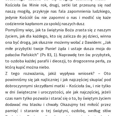
Kościoła św. Minie rok, drugi, setki lat przesuną się nad
naszą mogiłą, przykryje nas fala zapomnienia ludzkiego,
jedynie Kościół św. nie zapomni o nas i modlić się każe
codziennie kapłanom za spokój naszych dusz.
Pomyślmy więc, jak ta świątynia Boża zrasta się z naszym
życiem, jak dla każdego, kto się zalicza do jej dzieci, winna
ona być drogą, jak słusznie możemy wołać z Dawidem: „Jak
miłe przybytki twoje Panie! żąda i ustaje dusza moja do
pałaców Pańskich” (Ps 83, 1). Naprawdę ten św. przybytek,
to ozdoba każdej parafii i diecezji, to drogocenna perła, za
którą kupić można niebo.
Z tego rozważania, jakiż wypływa wniosek? – Oto
powinniśmy się jak najliczniej i jak najczęściej skupiać pod
dobroczynnymi skrzydłami matki – Kościoła św., i nie tylko
w dni świąteczne i uroczystości, ale jak najczęściej, jeżeli
czas nam tylko pozwala i starać się o to, by świętym życiem
dodawać mu blasku i chwały. Okazujmy też miłość przez
pamięć i staranie o tej świątyni, ozdobę, według słów