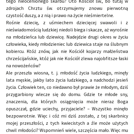
tego nieocenionego skarbu? Oto Kościół św., bo tutaj w
zdrojach Chrztu św. otrzymujemy znowu pierwotną
czystość duszy, a z nią i prawo na życie nieśmiertelne.
Rośnie dziecię, z uśmiechem dziecięcej swawoli i z
nieświadomością ludzkiej niedoli biega i skacze, aż wyrośnie
na młodzieńca lub dziewicę. Nadejdzie drugi okres w życiu
człowieka, kiedy młodzieniec lub dziewica staje na ślubnym
kobiercu. Któż znów, jak nie Kościół kojarzy małżeństwa
chrześcijańskie, któż jak nie Kościół zlewa najobfitsze łaski
na nowożeńców?
Ale przeszła wiosna, t. j. młodość życia ludzkiego, minęły
lata męskie, jakby lato życia ludzkiego, a nadchodzi jesień
życia. Człowiek ten, co niedawno był prawie że młodym, dziś
przygarbiony wlecze się do domu. Gdzie te młode sny,
znaczenia, dla których osiągnięcia może nieraz Boga
opuszczał, gdzie uciechy, przyjaciele? – Wszystko minęło
bezpowrotnie. Więc i cóż mi dziś zostało, z tej skarbnicy
mojej przeszłości, z tych kwiecistych a źle może użytych
chwil młodości? Wspomnień wiele, szczęścia mało. Więc mu