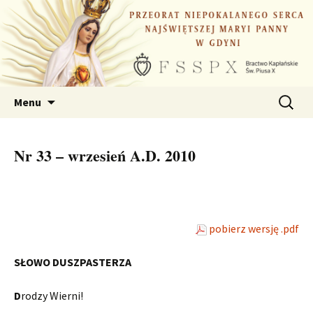
Przejdź
do
treści
Szukaj:
Menu
Nr 33 – wrzesień A.D. 2010
pobierz wersję .pdf
SŁOWO DUSZPASTERZA
D
rodzy Wierni!