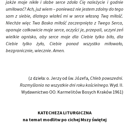
jakże moje nikłe i słabe serce zdoła Cię należycie i godnie
umiłować? Ach, już wiem – ponieważ nie jestem zdolny do tego
sam z siebie, dlatego wlałeś mi w serce własną Twą miłość.
Niechże więc Twa Boska miłość zaczerpnięta z Twego Serca,
opanuje całkowicie moje serce, oczyści je, przepali, uczyni zeń
wielkie ognisko, aby serce moje dla Ciebie tylko biło, dla
Ciebie tylko żyło, Ciebie ponad wszystko miłowało,
bezgranicznie, wiecznie. Amen.
(z dzieła: o. Jerzy od św. Józefa,
Chleb powszedni.
Rozmyślania na wszystkie dni roku kościelnego
. Wyd. II.
Wydawnictwo OO. Karmelitów Bosych Kraków 1961)
KATECHEZA LITURGICZNA
na temat modlitw po cichej Mszy świętej