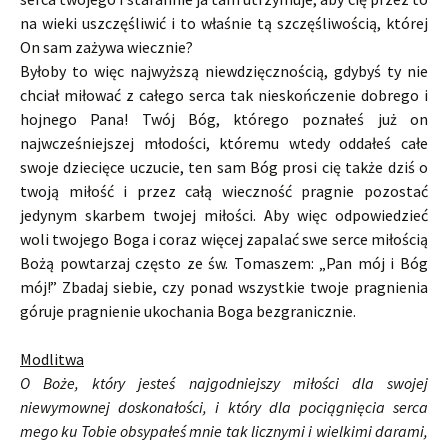
na wieki uszczęśliwić i to właśnie tą szczęśliwością, której
On sam zażywa wiecznie?
Byłoby to więc najwyższą niewdzięcznością, gdybyś ty nie
chciał miłować z całego serca tak nieskończenie dobrego i
hojnego Pana! Twój Bóg, którego poznałeś już on
najwcześniejszej młodości, któremu wtedy oddałeś całe
swoje dziecięce uczucie, ten sam Bóg prosi cię także dziś o
twoją miłość i przez całą wieczność pragnie pozostać
jedynym skarbem twojej miłości. Aby więc odpowiedzieć
woli twojego Boga i coraz więcej zapalać swe serce miłością
Bożą powtarzaj często ze św. Tomaszem: „Pan mój i Bóg
mój!” Zbadaj siebie, czy ponad wszystkie twoje pragnienia
góruje pragnienie ukochania Boga bezgranicznie.
Modlitwa
O Boże, który jesteś najgodniejszy miłości dla swojej
niewymownej doskonałości, i który dla pociągnięcia serca
mego ku Tobie obsypałeś mnie tak licznymi i wielkimi darami,