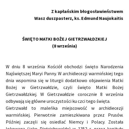
Z kapłańskim błogosławieństwem
Wasz duszpasterz, ks. Edmund Naujokaitis
ŚWIĘTO MATKI BOŻEJ GIETRZWAŁDZKIEJ
(8 września)
W dniu 8 września Kościół obchodzi święto Narodzenia
Najświętszej Maryi Panny. W archidiecezji warmińskiej tego
dnia wspomina się w liturgii dodatkowo objawienia Matki
Bożej w Gietrzwałdzie, czyli święto Matki Bożej
Gietrzwałdzkiej. W Gietrzwałdzie corocznie 8 września
odbywają się główne uroczystości ku czci tego święta.
Gietrzwałd to maleńka miejscowość w archidiecezji
warmińskiej. Pierwotnie zamieszkiwana przez Prusów.
Później zaczęli się osiedlać Niemcy i Polacy. Została
lokowana (jako Dietrichswalde) w 1352 r. przez kapitułę