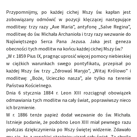
Przypomnijmy, po każdej cichej Mszy św. kapłan jest
zobowiązany odmówić w pozycji klęczącej następujące
modlitwy: trzy razy „Ave Maria”, antyfonę „Salve Regina”,
modlitwę do św. Michała Archanioła i trzy razy wezwanie do
Najświętszego Serca Pana Jezusa. Jaka jest geneza
obecności tych modlitw na końcu każdej cichej Mszy św.?
„W r. 1859 Pius IX, pragnąc uprosić więcej pomocy niebieskiej
w ciężkich warunkach swego pontyfikatu, przepisał po
każdej Mszy św. trzy „Zdrowaś Maryjo”, „Witaj Królowo” i
modlitwę: „Boże, Ucieczko nasza”, ale tylko na terenie
Państwa Kościelnego.
Dnia 6 stycznia 1884 r. Leon XIII rozciągnął obowiązek
odmawiania tych modlitw na cały świat, poprawiwszy nieco
ich brzmienie.
W r. 1886 tenże papież dodał wezwanie do św. Michała.
Istnieje podanie, że podobno Leon XIII miał pewnego razu
podczas dziękczynienia po Mszy świętej widzenie. Zdawało
mu się, że z wysokiej strażnicy ujrzał cały świat. Za chwilę