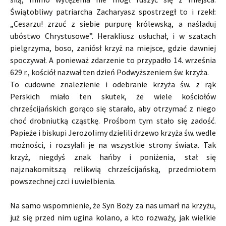
Świątobliwy patriarcha Zacharyasz spostrzegł to i rzekł:
„Cesarzu! zrzuć z siebie purpurę królewską, a naśladuj
ubóstwo Chrystusowe”. Herakliusz usłuchał, i w szatach
pielgrzyma, boso, zaniósł krzyż na miejsce, gdzie dawniej
spoczywał. A ponieważ zdarzenie to przypadło 14. września
629 r., kościół nazwał ten dzień Podwyższeniem św. krzyża.
To cudowne znalezienie i odebranie krzyża św. z rąk
Perskich miało ten skutek, że wiele kościołów
chrześcijańskich gorąco się starało, aby otrzymać z niego
choć drobniutką cząstkę. Prośbom tym stało się zadość.
Papieże i biskupi Jerozolimy dzielili drzewo krzyża św. wedle
możności, i rozsyłali je na wszystkie strony świata. Tak
krzyż, niegdyś znak hańby i poniżenia, stał się
najznakomitszą relikwią chrześcijańską, przedmiotem
powszechnej czci i uwielbienia.
Na samo wspomnienie, że Syn Boży za nas umarł na krzyżu,
już się przed nim ugina kolano, a kto rozważy, jak wielkie