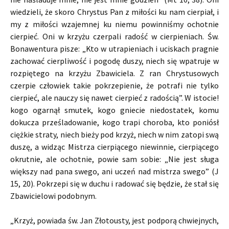
wiedzieli, że skoro Chrystus Pan z miłości ku nam cierpiał, i
my z miłości wzajemnej ku niemu powinniśmy ochotnie
cierpieć. Oni w krzyżu czerpali radość w cierpieniach. Św.
Bonawentura pisze: „Kto w utrapieniach i uciskach pragnie
zachować cierpliwość i pogodę duszy, niech się wpatruje w
rozpiętego na krzyżu Zbawiciela. Z ran Chrystusowych
czerpie człowiek takie pokrzepienie, że potrafi nie tylko
cierpieć, ale nauczy się nawet cierpieć z radością”. W istocie!
kogo ogarnął smutek, kogo gniecie niedostatek, komu
dokucza prześladowanie, kogo trapi choroba, kto poniósł
ciężkie straty, niech bieży pod krzyż, niech w nim zatopi swą
duszę, a widząc Mistrza cierpiącego niewinnie, cierpiącego
okrutnie, ale ochotnie, powie sam sobie: „Nie jest sługa
większy nad pana swego, ani uczeń nad mistrza swego” (J
15, 20). Pokrzepi się w duchu i radować się będzie, że stał się
Zbawicielowi podobnym.
„Krzyż, powiada św. Jan Złotousty, jest podporą chwiejnych,