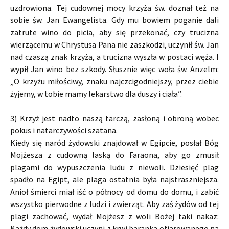
uzdrowiona. Tej cudownej mocy krzyża św. doznał też na
sobie św. Jan Ewangelista. Gdy mu bowiem poganie dali
zatrute wino do picia, aby się przekonać, czy trucizna
wierzącemu w Chrystusa Pana nie zaszkodzi, uczynił św. Jan
nad czaszą znak krzyża, a trucizna wyszła w postaci węża. I
wypił Jan wino bez szkody. Słusznie więc woła św. Anzelm:
„O krzyżu miłościwy, znaku najczcigodniejszy, przez ciebie
żyjemy, w tobie mamy lekarstwo dla duszy i ciała”.
3) Krzyż jest nadto naszą tarczą, zasłoną i obroną wobec
pokus i natarczywości szatana.
Kiedy się naród żydowski znajdował w Egipcie, posłał Bóg
Mojżesza z cudowną laską do Faraona, aby go zmusił
plagami do wypuszczenia ludu z niewoli. Dziesięć plag
spadło na Egipt, ale plaga ostatnia była najstraszniejsza.
Anioł śmierci miał iść o północy od domu do domu, i zabić
wszystko pierwodne z ludzi i zwierząt. Aby zaś żydów od tej
plagi zachować, wydał Mojżesz z woli Bożej taki nakaz:
Każdy dom żydowski uczyni z krwi baranka ofiarowanego na