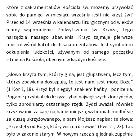
Które z sakramentaliów Kościoła św. możemy przywołać
sobie do pamięci w miesiącu wrześniu jeśli nie krzyż św.?
Przecież 14. września w kalendarzu liturgicznym od wieków
mamy wspomnienie Podwyższenia św. Krzyża, tego
narzędzia naszego zbawienia. Krzyż zajmuje pierwsze
miejsce wśród katolickich sakramentaliów. Jest symbolem
odkupienia ludzkości, używanym od samego początku
istnienia Kościoła, obecnym w każdym kościele.
„Słowo krzyża tym, którzy giną, jest głupstwem, lecz tym,
którzy zbawienia dostępują, to jest nam, jest mocą Bożą”
(1 Kor 1, 18). Krzyż był niegdyś znakiem hańby i poniżenia.
Poganie przybijali do krzyża tylko największych złoczyńców,
tylko zbrodniarzy ostatniego rzędu. Żydzi uważali również
krzyżowanie za karę najhaniebniejszą, wzbraniali modlić się
za duszę ukrzyżowanego, a sam Mojżesz napisał te słowa:
„Przeklęty od Boga, który wisi na drzewie” (Pwt 21, 23). Tak
było w zakonie starym. W nowym rzecz się jednak zupełnie