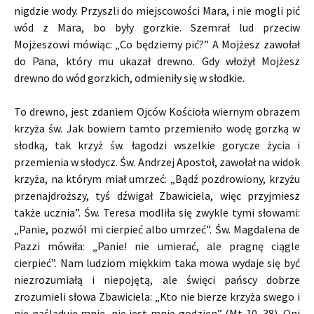
nigdzie wody. Przyszli do miejscowości Mara, i nie mogli pić
wód z Mara, bo były gorzkie. Szemrał lud przeciw
Mojżeszowi mówiąc: „Co będziemy pić?” A Mojżesz zawołał
do Pana, który mu ukazał drewno. Gdy włożył Mojżesz
drewno do wód gorzkich, odmieniły się w słodkie.
To drewno, jest zdaniem Ojców Kościoła wiernym obrazem
krzyża św. Jak bowiem tamto przemieniło wodę gorzką w
słodką, tak krzyż św. łagodzi wszelkie gorycze życia i
przemienia w słodycz. Św. Andrzej Apostoł, zawołał na widok
krzyża, na którym miał umrzeć: „Bądź pozdrowiony, krzyżu
przenajdroższy, tyś dźwigał Zbawiciela, więc przyjmiesz
także ucznia”. Św. Teresa modliła się zwykle tymi słowami:
„Panie, pozwól mi cierpieć albo umrzeć”. Św. Magdalena de
Pazzi mówiła: „Panie! nie umierać, ale pragnę ciągle
cierpieć”. Nam ludziom miękkim taka mowa wydaje się być
niezrozumiałą i niepojętą, ale święci pańscy dobrze
zrozumieli słowa Zbawiciela: „Kto nie bierze krzyża swego i
nie naśladuje mnie, nie jest mnie godzien” (Mt 10, 38). Oni