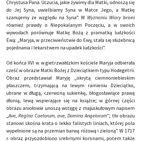
Chrystusa Pana. Uczucia, jakie żywimy dla Matki, odnoszą się
do Jej Syna, uwielbiamy Syna w Matce Jego, a Matkę
szanujemy ze względu na Syna”. W
Wyznaniu Wiary
broni
również prawdy o Niepokalanym Poczęciu, a w swoich
wywodach porównuje Matkę Bożą z pramatką ludzkości
Ewą: „Maryja, w przeciwieństwie do Ewy, stała się służebnicą
pojednania i lekarstwem na upadek ludzkości”.
Od końca XVI w. w gietrzwałdzkim kościele Maryja odbierała
cześć w obrazie Matki Bożej z Dzieciątkiem typu Hodegetrii.
Obraz przedstawiał Maryję „okrytą ciemnoniebieskim
płaszczem, trzymającą na lewym ramieniu Dzieciątko,
ubrane w długą, czerwoną sukienkę, błogosławiące prawą
dłonią, lewą wspierające się na książce; w górnej części
obrazu aniołowie unoszą wstęgę z majuskułowym napisem
„
Ave, Regina Caelorum, ave, Domina Angelorum
”; tło obrazu
stanowi skośna krata o lekko falistych liniach, której pola
wypełnione są na przemian barwą różową i zieloną”. W 1717
r. obraz przyozdobiono srebrnymi koronami, potem także