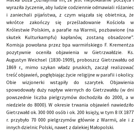
wyraziła życzenie, aby ludzie codziennie odmawiali różaniec
i zaniechali pijaństwa, z czym wiązała się obietnica, że
wkrótce zakończy się prześladowanie Kościoła w
Królestwie Polskim, a parafie na Warmii, pozbawione (na
skutek Kulturkampfu) kapłanów, zostaną obsadzone”.
Komisja powołana przez bpa warmińskiego F. Krementza
pozytywnie oceniła objawienia w Gietrzwałdzie. Ks.
Augustyn Weichsel (1830-1909), proboszcz Gietrzwałdu od
1869 r., mimo szykan władz pruskich, zaczął realizować
treść objawień, pogłębiając życie religijne w parafii i okolicy.
Obie wizjonerki wstąpiły do szarytek. Objawienia
spowodowały duży napływ wiernych do Gietrzwałdu (w dni
powszednie liczba pielgrzymów dochodziła do 2000, a w
niedziele do 8000). W okresie trwania objawień nawiedziło
Gietrzwałd ok. 300 000 osób i ok. 200 księży, w tym 8 IX 1877
r. przybyło 70 000 pielgrzymów głównie z Warmii, ale i z
innych dzielnic Polski, nawet z dalekiej Małopolski.