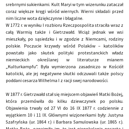
srebrnymi sukienkami. Kult Maryi w tym wizerunku zataczał
coraz większe kręgi wśród wiernych. Wierni składali przed
nim liczne wota dziękczynne i błagalne.
W 1772 r. w wyniku I rozbioru Rzeczpospolita straciła wraz z
całą Warmią także i Gietrzwałd. Wciąż jednak we wsi
mieszkały, po sąsiedzku i w zgodzie z Niemcami, rodziny
polskie. Poczucie krzywdy wśród Polaków – katolików
powstało jako skutek polityki protestanckich władz
niemieckich określanej w literaturze mianem
„Kulturkampfu”. Była wymierzona zasadniczo w Kościół
katolicki, ale jej negatywne skutki odczuwali także polscy
poddani cesarza Wilhelma I z racji swej narodowości.
W 1877 r. Gietrzwałd stał się miejscem objawień Matki Bożej,
która przemówiła do kilku dziewczynek po polsku.
Objawienia trwały od 27 VI do 16 IX 1877 r. codziennie z
wyjątkiem 10 i 11 IX. Głównymi wizjonerkami były: Justyna
Szafryńska (ur. 1864 r.) i Barbara Samulowska (ur. 1865 r.).
Matka Boża „oznajmiła im, że jest niepokalanie poczęta i