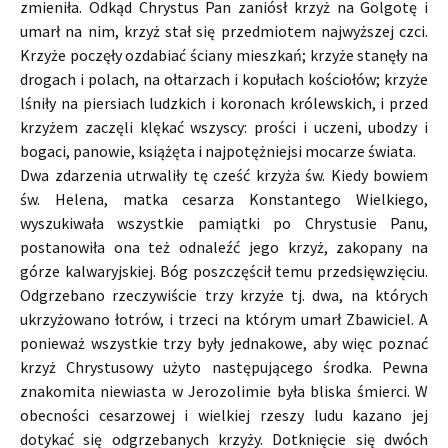
zmieniła. Odkąd Chrystus Pan zaniósł krzyż na Golgotę i
umarł na nim, krzyż stał się przedmiotem najwyższej czci.
Krzyże poczęły ozdabiać ściany mieszkań; krzyże stanęły na
drogach i polach, na ołtarzach i kopułach kościołów; krzyże
lśniły na piersiach ludzkich i koronach królewskich, i przed
krzyżem zaczęli klękać wszyscy: prości i uczeni, ubodzy i
bogaci, panowie, książęta i najpotężniejsi mocarze świata.
Dwa zdarzenia utrwaliły tę cześć krzyża św. Kiedy bowiem
św. Helena, matka cesarza Konstantego Wielkiego,
wyszukiwała wszystkie pamiątki po Chrystusie Panu,
postanowiła ona też odnaleźć jego krzyż, zakopany na
górze kalwaryjskiej. Bóg poszczęścił temu przedsięwzięciu.
Odgrzebano rzeczywiście trzy krzyże tj. dwa, na których
ukrzyżowano łotrów, i trzeci na którym umarł Zbawiciel. A
ponieważ wszystkie trzy były jednakowe, aby więc poznać
krzyż Chrystusowy użyto następującego środka. Pewna
znakomita niewiasta w Jerozolimie była bliska śmierci. W
obecności cesarzowej i wielkiej rzeszy ludu kazano jej
dotykać się odgrzebanych krzyży. Dotknięcie się dwóch