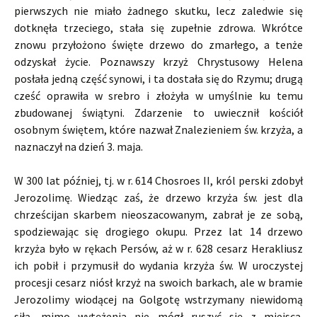
pierwszych nie miało żadnego skutku, lecz zaledwie się
dotknęła trzeciego, stała się zupełnie zdrowa. Wkrótce
znowu przyłożono święte drzewo do zmarłego, a tenże
odzyskał życie. Poznawszy krzyż Chrystusowy Helena
posłała jedną część synowi, i ta dostała się do Rzymu; drugą
cześć oprawiła w srebro i złożyła w umyślnie ku temu
zbudowanej świątyni. Zdarzenie to uwiecznił kościół
osobnym świętem, które nazwał Znalezieniem św. krzyża, a
naznaczył na dzień 3. maja.
W 300 lat później, tj. w r. 614 Chosroes II, król perski zdobył
Jerozolimę. Wiedząc zaś, że drzewo krzyża św. jest dla
chrześcijan skarbem nieoszacowanym, zabrał je ze sobą,
spodziewając się drogiego okupu. Przez lat 14 drzewo
krzyża było w rękach Persów, aż w r. 628 cesarz Herakliusz
ich pobił i przymusił do wydania krzyża św. W uroczystej
procesji cesarz niósł krzyż na swoich barkach, ale w bramie
Jerozolimy wiodącej na Golgotę wstrzymany niewidomą
siłą, mimo wytężenia nie mógł ruszyć się z miejsca.