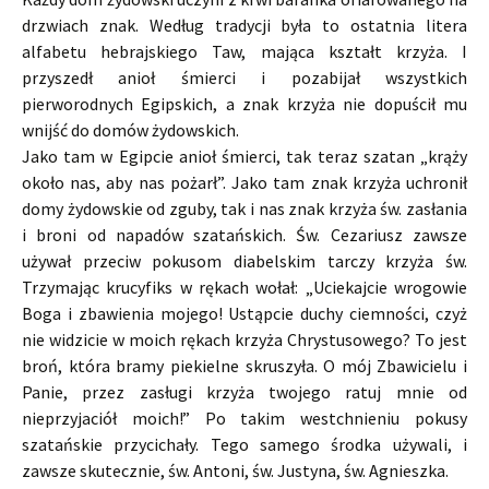
drzwiach znak. Według tradycji była to ostatnia litera
alfabetu hebrajskiego Taw, mająca kształt krzyża. I
przyszedł anioł śmierci i pozabijał wszystkich
pierworodnych Egipskich, a znak krzyża nie dopuścił mu
wnijść do domów żydowskich.
Jako tam w Egipcie anioł śmierci, tak teraz szatan „krąży
około nas, aby nas pożarł”. Jako tam znak krzyża uchronił
domy żydowskie od zguby, tak i nas znak krzyża św. zasłania
i broni od napadów szatańskich. Św. Cezariusz zawsze
używał przeciw pokusom diabelskim tarczy krzyża św.
Trzymając krucyfiks w rękach wołał: „Uciekajcie wrogowie
Boga i zbawienia mojego! Ustąpcie duchy ciemności, czyż
nie widzicie w moich rękach krzyża Chrystusowego? To jest
broń, która bramy piekielne skruszyła. O mój Zbawicielu i
Panie, przez zasługi krzyża twojego ratuj mnie od
nieprzyjaciół moich!” Po takim westchnieniu pokusy
szatańskie przycichały. Tego samego środka używali, i
zawsze skutecznie, św. Antoni, św. Justyna, św. Agnieszka.