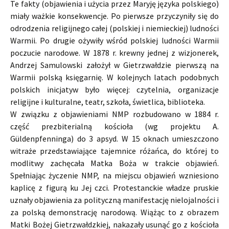
Te fakty (objawienia i użycia przez Maryję języka polskiego)
miały ważkie konsekwencje. Po pierwsze przyczyniły się do
odrodzenia religijnego całej (polskiej i niemieckiej) ludności
Warmii. Po drugie ożywiły wśród polskiej ludności Warmii
poczucie narodowe. W 1878 r. krewny jednej z wizjonerek,
Andrzej Samulowski założył w Gietrzwałdzie pierwszą na
Warmii polską księgarnię. W kolejnych latach podobnych
polskich inicjatyw było więcej: czytelnia, organizacje
religijne i kulturalne, teatr, szkoła, świetlica, biblioteka.
W związku z objawieniami NMP rozbudowano w 1884 r.
część prezbiterialną kościoła (wg projektu A.
Güldenpfenninga) do 3 apsyd. W 15 oknach umieszczono
witraże przedstawiające tajemnice różańca, do której to
modlitwy zachęcała Matka Boża w trakcie objawień.
Spełniając życzenie NMP, na miejscu objawień wzniesiono
kaplicę z figurą ku Jej czci. Protestanckie władze pruskie
uznały objawienia za polityczną manifestację nielojalności i
za polską demonstrację narodową. Wiążąc to z obrazem
Matki Bożej Gietrzwałdzkiej, nakazały usunąć go z kościoła