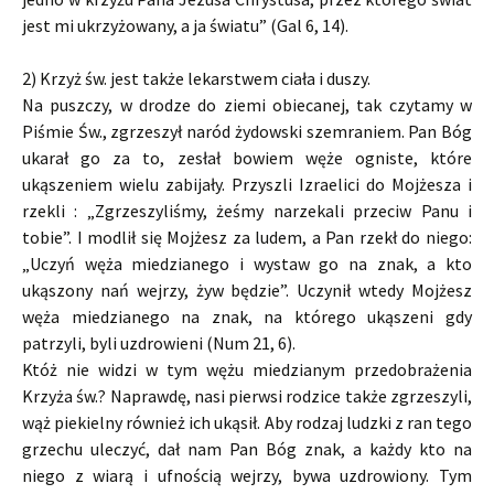
jest mi ukrzyżowany, a ja światu” (Gal 6, 14).
2) Krzyż św. jest także lekarstwem ciała i duszy.
Na puszczy, w drodze do ziemi obiecanej, tak czytamy w
Piśmie Św., zgrzeszył naród żydowski szemraniem. Pan Bóg
ukarał go za to, zesłał bowiem węże ogniste, które
ukąszeniem wielu zabijały. Przyszli Izraelici do Mojżesza i
rzekli : „Zgrzeszyliśmy, żeśmy narzekali przeciw Panu i
tobie”. I modlił się Mojżesz za ludem, a Pan rzekł do niego:
„Uczyń węża miedzianego i wystaw go na znak, a kto
ukąszony nań wejrzy, żyw będzie”. Uczynił wtedy Mojżesz
węża miedzianego na znak, na którego ukąszeni gdy
patrzyli, byli uzdrowieni (Num 21, 6).
Któż nie widzi w tym wężu miedzianym przedobrażenia
Krzyża św.? Naprawdę, nasi pierwsi rodzice także zgrzeszyli,
wąż piekielny również ich ukąsił. Aby rodzaj ludzki z ran tego
grzechu uleczyć, dał nam Pan Bóg znak, a każdy kto na
niego z wiarą i ufnością wejrzy, bywa uzdrowiony. Tym