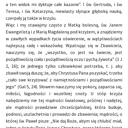
a ten widok mi dyktuje całe kazanie”. I św. Gertruda, i św.
Teresa, i św. Katarzyna, niewiasty słynące głęboką nauką,
czerpały ją także w krzyżu.
Więc i my stawajmy często z Matką bolesną, św. Janem
Ewangelistą i z Marią Magdaleną pod krzyżem, a znajdziemy
w zawiłych wypadkach życia oświecenie, w wątpliwościach
najlepszą radę i wskazówkę. Wpatrując się w Zbawiciela,
nauczymy się, że „wszystko, co jest na świecie, jest
pożądliwością ciała i pożądliwością oczu i pychą żywota” (1 J
2, 16); że jednego tylko człowiekowi potrzeba, t. j. aby
zbawił swoją duszę; że, aby Chrystusa Pana pozyskać, trzeba
„ciało swe krzyżować z namiętnościami i pożądliwościami
jego” (Gal 5, 24). Słowem nauczymy się pokory, zaparcia się,
miłości, łagodności i wszelkiej cnoty. U stóp krzyża
nabędziemy nie tej mądrości światowej, próżnej i nadętej,
ale mądrości prawdziwie chrześcijańskiej, która buduje,
podnosi, uszlachetnia i prowadzi do zbawienia; mądrości, o
której św. Paweł pisze: „Nie daj Boże, abym się chlubić miał,
jedno w krzyżu Pana Jezusa Chrystusa, przez którego świat