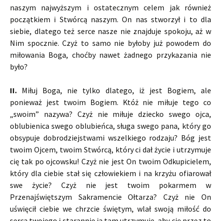
naszym najwyższym i ostatecznym celem jak również
początkiem i Stwórcą naszym. On nas stworzył i to dla
siebie, dlatego też serce nasze nie znajduje spokoju, aż w
Nim spocznie. Czyż to samo nie byłoby już powodem do
miłowania Boga, choćby nawet żadnego przykazania nie
było?
II.
Miłuj Boga, nie tylko dlatego, iż jest Bogiem, ale
ponieważ jest twoim Bogiem. Któż nie miłuje tego co
„swoim” nazywa? Czyż nie miłuje dziecko swego ojca,
oblubienica swego oblubieńca, sługa swego pana, który go
obsypuje dobrodziejstwami wszelkiego rodzaju? Bóg jest
twoim Ojcem, twoim Stwórcą, który ci dał życie i utrzymuje
cię tak po ojcowsku! Czyż nie jest On twoim Odkupicielem,
który dla ciebie stał się człowiekiem i na krzyżu ofiarował
swe życie? Czyż nie jest twoim pokarmem w
Przenajświętszym Sakramencie Ołtarza? Czyż nie On
uświęcił ciebie we chrzcie świętym, wlał swoją miłość do
serca twojego i starannie ja tam utrzymuje, aby cię przez to