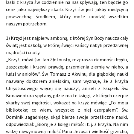
łaski z krzyża św. codziennie na nas spływają, ten będzie go
cenił jako największy skarb. Krzyż św. jest jakby medycyną
powszechną; środkiem, który może zaradzić wszelkim
naszym potrzebom.
1) Krzyż jest najpierw amboną, z której Syn Boży naucza cały
świat; jest szkołą, w której święci Pańscy nabyli przedziwnej
mądrości i cnoty.
„Krzyż, mówi św. Jan Złotousty, rozprasza ciemności błędu,
zaszczepia i krzewi prawdę, przemienia ziemię w niebo, a
ludzi w aniołów”. Św. Tomasz z Akwinu, dla głębokiej nauki
nazwany doktorem anielskim, sam wyznaje, że z krzyża
Chrystusowego więcej się nauczył, aniżeli z książek. Św.
Bonawentura spytany, gdzie ma te księgi, z których czerpie
skarby swej mądrości, wskazał na krzyż mówiąc: „To moja
biblioteka; co wiem, wszystko z niej czerpałem”. Św.
Dominik zagadnięty, skąd bierze swoje prześliczne nauki,
odpowiedział: „Biorę je z księgi miłości t. j. z krzyża. Na nim
widzę niewymowną miłość Pana Jezusa i wielkość grzechu,