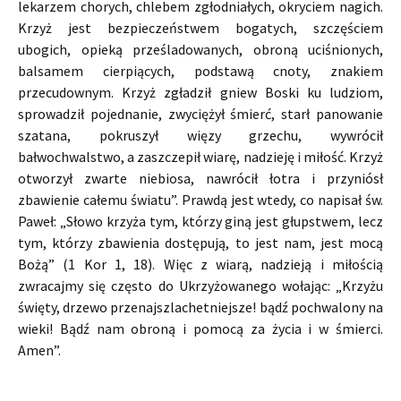
lekarzem chorych, chlebem zgłodniałych, okryciem nagich.
Krzyż jest bezpieczeństwem bogatych, szczęściem
ubogich, opieką prześladowanych, obroną uciśnionych,
balsamem cierpiących, podstawą cnoty, znakiem
przecudownym. Krzyż zgładził gniew Boski ku ludziom,
sprowadził pojednanie, zwyciężył śmierć, starł panowanie
szatana, pokruszył więzy grzechu, wywrócił
bałwochwalstwo, a zaszczepił wiarę, nadzieję i miłość. Krzyż
otworzył zwarte niebiosa, nawrócił łotra i przyniósł
zbawienie całemu światu”. Prawdą jest wtedy, co napisał św.
Paweł: „Słowo krzyża tym, którzy giną jest głupstwem, lecz
tym, którzy zbawienia dostępują, to jest nam, jest mocą
Bożą” (1 Kor 1, 18). Więc z wiarą, nadzieją i miłością
zwracajmy się często do Ukrzyżowanego wołając: „Krzyżu
święty, drzewo przenajszlachetniejsze! bądź pochwalony na
wieki! Bądź nam obroną i pomocą za życia i w śmierci.
Amen”.