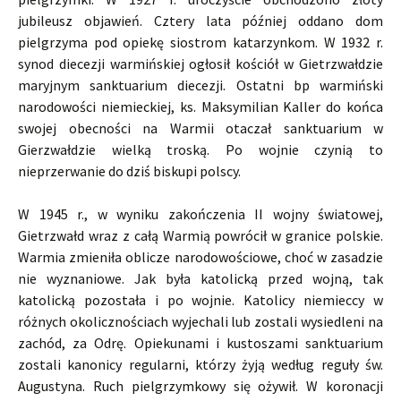
jubileusz objawień. Cztery lata później oddano dom
pielgrzyma pod opiekę siostrom katarzynkom. W 1932 r.
synod diecezji warmińskiej ogłosił kościół w Gietrzwałdzie
maryjnym sanktuarium diecezji. Ostatni bp warmiński
narodowości niemieckiej, ks. Maksymilian Kaller do końca
swojej obecności na Warmii otaczał sanktuarium w
Gierzwałdzie wielką troską. Po wojnie czynią to
nieprzerwanie do dziś biskupi polscy.
W 1945 r., w wyniku zakończenia II wojny światowej,
Gietrzwałd wraz z całą Warmią powrócił w granice polskie.
Warmia zmieniła oblicze narodowościowe, choć w zasadzie
nie wyznaniowe. Jak była katolicką przed wojną, tak
katolicką pozostała i po wojnie. Katolicy niemieccy w
różnych okolicznościach wyjechali lub zostali wysiedleni na
zachód, za Odrę. Opiekunami i kustoszami sanktuarium
zostali kanonicy regularni, którzy żyją według reguły św.
Augustyna. Ruch pielgrzymkowy się ożywił. W koronacji