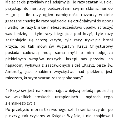
Mając takie przykłady naśladujmy je. Ile razy szatan kusiciel
przystąpi do nas, aby podszeptami swymi skłonić nas do
złego ; – ile razy ogień namiętności rozżarzy w ciele
grzeszne chucie; ile razy będziecie się czuć słabymi do oporu
i walki; ile razy bliskie niebezpieczeństwo upadku straszyć
was będzie, — tyle razy biegnijcie pod krzyż, tyle razy
zasłaniajcie się tarczą krzyża, tyle razy używajcie broni
krzyża, bo tak mówi św. Augustyn: Krzyż Chrystusowy
posiada cudowną moc; sama myśl o nim odpędza
piekielnych wrogów naszych, krzepi nas przeciw ich
napadom, wybawia z zastawionych sideł. „Krzyż, pisze św.
Ambroży, jest znakiem zwycięstwa nad piekłem; jest
mieczem, którym szatan został pokonany”.
4) Krzyż św. jest na koniec najpewniejszą osłodą i pociechą
we wszelkich troskach, utrapieniach i nędzach tego
ziemskiego życia.
Po przebyciu morza Czerwonego szli Izraelici trzy dni po
puszczy, tak czytamy w Księdze Wyjścia, i nie znajdowali