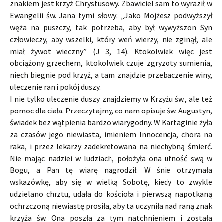
znakiem jest krzyż Chrystusowy. Zbawiciel sam to wyraził w
Ewangelii św. Jana tymi słowy: „Jako Mojżesz podwyższył
węża na puszczy, tak potrzeba, aby był wywyższon Syn
człowieczy, aby wszelki, który weń wierzy, nie zginął, ale
miał żywot wieczny” (J 3, 14). Ktokolwiek więc jest
obciążony grzechem, ktokolwiek czuje zgryzoty sumienia,
niech biegnie pod krzyż, a tam znajdzie przebaczenie winy,
uleczenie ran i pokój duszy.
I nie tylko uleczenie duszy znajdziemy w Krzyżu św., ale też
pomoc dla ciała. Przeczytajmy, co nam opisuje św. Augustyn,
świadek bez wątpienia bardzo wiarygodny. W Kartaginie żyła
za czasów jego niewiasta, imieniem Innocencja, chora na
raka, i przez lekarzy zadekretowana na niechybną śmierć.
Nie mając nadziei w ludziach, położyła ona ufność swą w
Bogu, a Pan tę wiarę nagrodził. W śnie otrzymała
wskazówkę, aby się w wielką Sobotę, kiedy to zwykle
udzielano chrztu, udała do kościoła i pierwszą napotkaną
ochrzczoną niewiastę prosiła, aby ta uczyniła nad raną znak
krzyża św. Ona poszła za tym natchnieniem i została