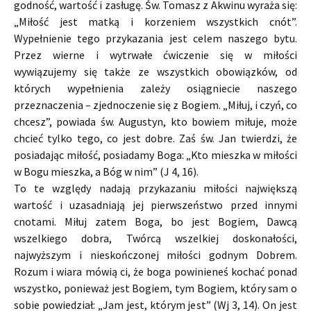
godność, wartość i zasługę. Św. Tomasz z Akwinu wyraża się:
„Miłość jest matką i korzeniem wszystkich cnót”.
Wypełnienie tego przykazania jest celem naszego bytu.
Przez wierne i wytrwałe ćwiczenie się w miłości
wywiązujemy się także ze wszystkich obowiązków, od
których wypełnienia zależy osiągniecie naszego
przeznaczenia – zjednoczenie się z Bogiem. „Miłuj, i czyń, co
chcesz”, powiada św. Augustyn, kto bowiem miłuje, może
chcieć tylko tego, co jest dobre. Zaś św. Jan twierdzi, że
posiadając miłość, posiadamy Boga: „Kto mieszka w miłości
w Bogu mieszka, a Bóg w nim” (J 4, 16).
To te względy nadają przykazaniu miłości największą
wartość i uzasadniają jej pierwszeństwo przed innymi
cnotami. Miłuj zatem Boga, bo jest Bogiem, Dawcą
wszelkiego dobra, Twórcą wszelkiej doskonałości,
najwyższym i nieskończonej miłości godnym Dobrem.
Rozum i wiara mówią ci, że boga powinieneś kochać ponad
wszystko, ponieważ jest Bogiem, tym Bogiem, który sam o
sobie powiedział: „Jam jest, którym jest” (Wj 3, 14). On jest