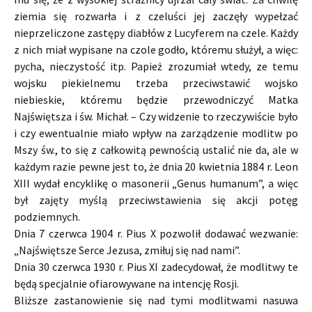
ziemia się rozwarła i z czeluści jej zaczęły wypełzać
nieprzeliczone zastępy diabłów z Lucyferem na czele. Każdy
z nich miał wypisane na czole godło, któremu służył, a więc:
pycha, nieczystość itp. Papież zrozumiał wtedy, ze temu
wojsku piekielnemu trzeba przeciwstawić wojsko
niebieskie, któremu będzie przewodniczyć Matka
Najświętsza i św. Michał. – Czy widzenie to rzeczywiście było
i czy ewentualnie miało wpływ na zarządzenie modlitw po
Mszy św., to się z całkowitą pewnością ustalić nie da, ale w
każdym razie pewne jest to, że dnia 20 kwietnia 1884 r. Leon
XIII wydał encyklikę o masonerii „Genus humanum”, a więc
był zajęty myślą przeciwstawienia się akcji potęg
podziemnych.
Dnia 7 czerwca 1904 r. Pius X pozwolił dodawać wezwanie:
„Najświętsze Serce Jezusa, zmiłuj się nad nami”.
Dnia 30 czerwca 1930 r. Pius XI zadecydował, że modlitwy te
będą specjalnie ofiarowywane na intencję Rosji.
Bliższe zastanowienie się nad tymi modlitwami nasuwa