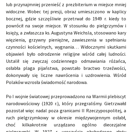
lub przynajmniej przenieść z prezbiterium w miejsce mniej
widoczne. Wobec tej presji, obraz umieszczono w kaplicy
bocznej, gdzie szczęśliwie przetrwał do 1949 r. kiedy to
powrócił na swoje miejsce. W stosunku do pielgrzymów i
księży, a zwłaszcza ks. Augustyna Weichsla, stosowano kary
więzienia, grzywny pieniężne, zawieszenia w spełnianiu
czynności kościelnych, wygnania… Widocznymi skutkami
objawień było odrodzenie religijne wśród całej ludności.
Ustalił się zwyczaj codziennego odmawiania różańca,
osłabła plaga pijaństwa, powstało bractwo trzeźwości,
dokonywały się liczne nawrócenia i uzdrowienia. Wśród
Polaków wzrosła świadomość narodowa.
Po I wojnie światowej przeprowadzono na Warmii plebiscyt
narodowościowy (1920 r.), który przegraliśmy. Gietrzwałd
pozostał więc nadal poza granicami II Rzeczypospolitej, a
ruch pielgrzymkowy w okresie międzywojennym osłabł,
choć kilkakrotnie urządzano ogólno diecezjalne
pielgrzymki. W 1927 r. uroczyście obchodzono złoty