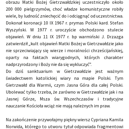
obrazu Matki Bożej Gietrzwałdzkiej uczestniczyło około
200 000 pielgrzymów, choć władze komunistyczne robiły
wiele, by ludność zniechęcić do i odciągnąć od uczestnictwa.
Dokonał koronacji 10 IX 1967 r. prymas Polski kard. Stefan
Wyszyński. W 1977 r. uroczyście obchodzono stulecie
objawień. W dniu 11 IX 1977 r. bp warmiński J. Drzazga
zatwierdził „kult objawień Matki Bożej w Gietrzwałdzie jako
nie sprzeciwiający się wierze i moralności chrześcijańskiej,
oparty na faktach wiarygodnych, których charakter
nadprzyrodzony i Boży nie da się wykluczyć”.
Do dziś sanktuarium w Gietrzwałdzie jest ważnym
świadectwem katolickiej wiary na mapie Polski. Tym
Gietrzwałd dla Warmii, czym Jasna Góra dla całej Polski.
Ubolewać tylko trzeba, że zarówno w Gietrzwałdzie jak i na
Jasnej Górze, Msza św. Wszechczasów i tradycyjne
nauczanie Kościoła wciąż nie mają należnych im praw.
Na zakończenie przywołajmy piękny wiersz Cypriana Kamila
Norwida, którego to utworu tytuł odpowiada fragmentowi