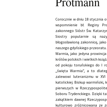
Protmann
Corocznie w dniu 18 stycznia ob
wspomnienie bł. Reginy Pro
zakonnego Sióstr Św. Katarzyn
Siostry popularnie są na
błogosławioną zakonnicę, jako
naszego gdyńskiego przeoratu.
Warmia, jako jedyna prowincja
królów polskich i wielkich książ
od pokoju toruńskiego do I r
„święta Warmia”, a to dlate
zalewowi luteranizmu w XVI 
katolickiej. Biskup warmiński, 
pierwszych w Rzeczypospolite
Soboru Trydenckiego. Dzięki t
zakątkiem dawnej Rzeczypospol
kulturowo zróżnicowana ze z