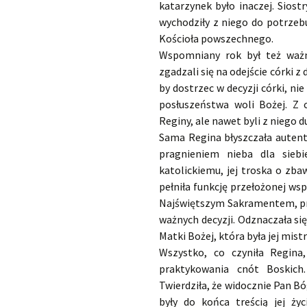
katarzynek było inaczej. Sios
wychodziły z niego do potrzebu
Kościoła powszechnego.
Wspomniany rok był też ważn
zgadzali się na odejście córki z
by dostrzec w decyzji córki, n
posłuszeństwa woli Bożej. Z 
Reginy, ale nawet byli z niego 
Sama Regina błyszczała autent
pragnieniem nieba dla siebi
katolickiemu, jej troska o zb
pełniła funkcję przełożonej ws
Najświętszym Sakramentem, pr
ważnych decyzji. Odznaczała s
Matki Bożej, która była jej mis
Wszystko, co czyniła Regina
praktykowania cnót Boskich
Twierdziła, że widocznie Pan Bó
były do końca treścią jej ży