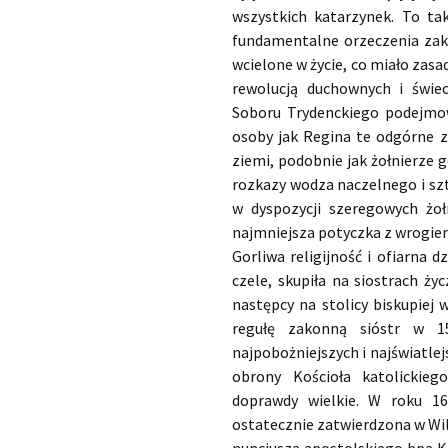
wszystkich katarzynek. To tak
fundamentalne orzeczenia zak
wcielone w życie, co miało zasad
rewolucją duchownych i świec
Soboru Trydenckiego podejmow
osoby jak Regina te odgórne z
ziemi, podobnie jak żołnierze g
rozkazy wodza naczelnego i szt
w dyspozycji szeregowych żoł
najmniejsza potyczka z wrogie
Gorliwa religijność i ofiarna 
czele, skupiła na siostrach ż
następcy na stolicy biskupiej 
regułę zakonną sióstr w 1
najpobożniejszych i najświatlej
obrony Kościoła katolickie
doprawdy wielkie. W roku 16
ostatecznie zatwierdzona w Wil