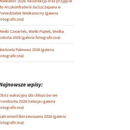
Wielkanoc 2026: Rezurekcja oraz przyjęcie
do Arcykonfraterni św.Szczepana w
Poniedziałek Wielkanocny (galeria
fotograficzna)
Wielki Czwartek, Wielki Piątek, Wielka
Sobota 2026 (galeria fotograficzna)
Niedziela Palmowa 2026 (galeria
fotograficzna)
Najnowsze wpisy:
Obóz wakacyjny dla chłopców we
Fromborku 2026 (relacja i galeria
fotograficzna)
Sakrament Bierzmowania 2026 (galeria
fotograficzna)