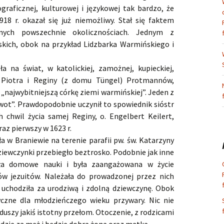
graficznej, kulturowej i językowej tak bardzo, że
8 r. okazał się już niemożliwy. Stał się faktem
ych powszechnie okolicznościach. Jednym z
kich, obok na przykład Lidzbarka Warmińskiego i
a na świat, w katolickiej, zamożnej, kupieckiej,
a Piotra i Reginy (z domu Tüngel) Protmannów,
a „najwybitniejszą córkę ziemi warmińskiej”. Jeden z
Żywot”. Prawdopodobnie uczynił to spowiednik sióstr
h chwil życia samej Reginy, o. Engelbert Keilert,
raz pierwszy w 1623 r.
w Braniewie na terenie parafii pw. św. Katarzyny
ziewczynki przebiegło beztrosko. Podobnie jak inne
ała domowe nauki i była zaangażowana w życie
ów jezuitów. Należała do prowadzonej przez nich
ka uchodziła za urodziwą i zdolną dziewczynę. Obok
yczne dla młodzieńczego wieku przywary. Nic nie
 duszy jakiś istotny przełom. Otoczenie, z rodzicami