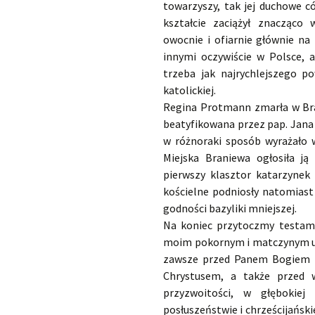
towarzyszy, tak jej duchowe c
kształcie zaciążył znacząco 
owocnie i ofiarnie głównie na
innymi oczywiście w Polsce, a
trzeba jak najrychlejszego p
katolickiej.
Regina Protmann zmarła w Bran
beatyfikowana przez pap. Jana 
w różnoraki sposób wyrażało 
Miejska Braniewa ogłosiła ją
pierwszy klasztor katarzyne
kościelne podniosły natomiast 
godności bazyliki mniejszej.
Na koniec przytoczmy testame
moim pokornym i matczynym up
zawsze przed Panem Bogiem 
Chrystusem, a także przed w
przyzwoitości, w głębokiej 
posłuszeństwie i chrześcijański