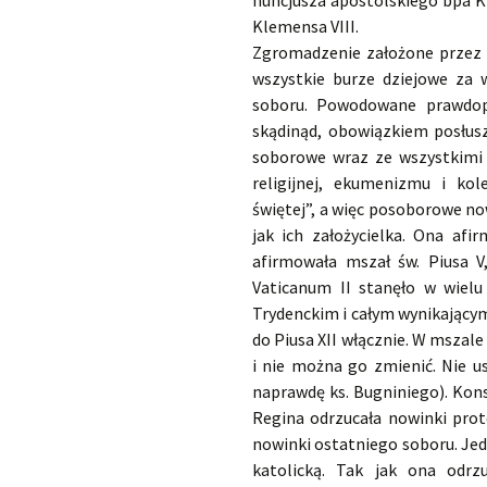
nuncjusza apostolskiego bpa Kl
Klemensa VIII.
Zgromadzenie założone przez 
wszystkie burze dziejowe za w
soboru. Powodowane prawdop
skądinąd, obowiązkiem posłus
soborowe wraz ze wszystkimi
religijnej, ekumenizmu i ko
świętej”, a więc posoborowe no
jak ich założycielka. Ona afi
afirmowała mszał św. Piusa 
Vaticanum II stanęło w wiel
Trydenckim i całym wynikającym
do Piusa XII włącznie. W mszale
i nie można go zmienić. Nie u
naprawdę ks. Bugniniego). Kon
Regina odrzucała nowinki prot
nowinki ostatniego soboru. Jedn
katolicką. Tak jak ona odrz