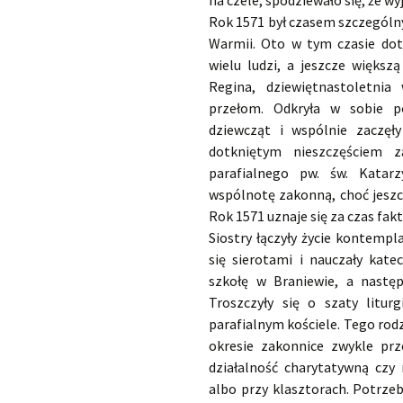
na czele, spodziewało się, że w
Rok 1571 był czasem szczególnym
Warmii. Oto w tym czasie do
wielu ludzi, a jeszcze większ
Regina, dziewiętnastoletnia
przełom. Odkryła w sobie po
dziewcząt i wspólnie zaczęł
dotkniętym nieszczęściem z
parafialnego pw. św. Katarz
wspólnotę zakonną, choć jeszcz
Rok 1571 uznaje się za czas fa
Siostry łączyły życie kontemp
się sierotami i nauczały kate
szkołę w Braniewie, a nastę
Troszczyły się o szaty litur
parafialnym kościele. Tego rod
okresie zakonnice zwykle prz
działalność charytatywną czy 
albo przy klasztorach. Potrzeb