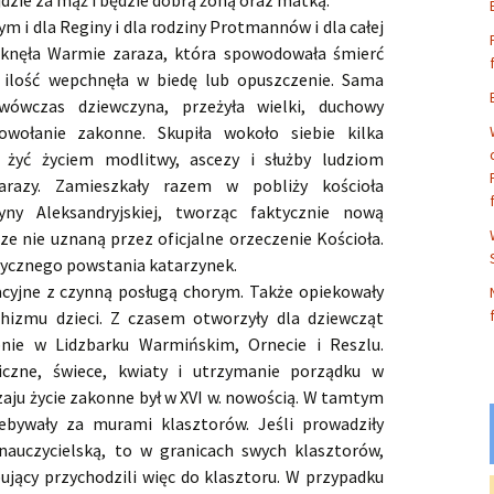
yjdzie za mąż i będzie dobrą żoną oraz matką.
 i dla Reginy i dla rodziny Protmannów i dla całej
tknęła Warmie zaraza, która spowodowała śmierć
ą ilość wepchnęła w biedę lub opuszczenie. Sama
 wówczas dziewczyna, przeżyła wielki, duchowy
wołanie zakonne. Skupiła wokoło siebie kilka
y żyć życiem modlitwy, ascezy i służby ludziom
arazy. Zamieszkały razem w pobliży kościoła
yny Aleksandryjskiej, tworząc faktycznie nową
e nie uznaną przez oficjalne orzeczenie Kościoła.
ktycznego powstania katarzynek.
lacyjne z czynną posługą chorym. Także opiekowały
chizmu dzieci. Z czasem otworzyły dla dziewcząt
pnie w Lidzbarku Warmińskim, Ornecie i Reszlu.
giczne, świece, kwiaty i utrzymanie porządku w
zaju życie zakonne był w XVI w. nowością. W tamtym
ebywały za murami klasztorów. Jeśli prowadziły
nauczycielską, to w granicach swych klasztorów,
ujący przychodzili więc do klasztoru. W przypadku