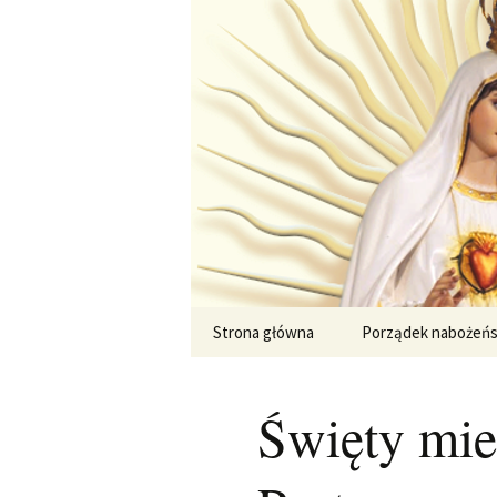
Przejdź
do
treści
Strona główna
Porządek nabożeń
Święty mie