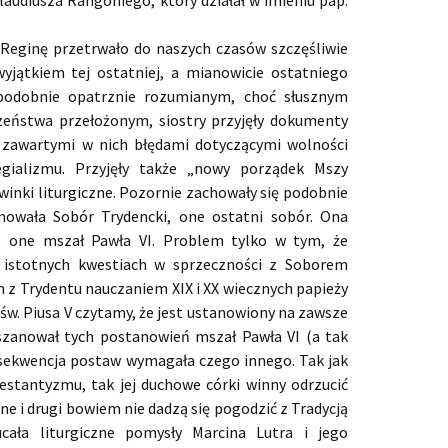
audiusza Rangoniego, który działał w imieniu pap.
Reginę przetrwało do naszych czasów szczęśliwie
yjątkiem tej ostatniej, a mianowicie ostatniego
odobnie opatrznie rozumianym, choć słusznym
zeństwa przełożonym, siostry przyjęły dokumenty
 zawartymi w nich błędami dotyczącymi wolności
legializmu. Przyjęły także „nowy porządek Mszy
winki liturgiczne. Pozornie zachowały się podobnie
rmowała Sobór Trydencki, one ostatni sobór. Ona
V, one mszał Pawła VI. Problem tylko w tym, że
u istotnych kwestiach w sprzeczności z Soborem
 z Trydentu nauczaniem XIX i XX wiecznych papieży
 św. Piusa V czytamy, że jest ustanowiony na zawsze
szanował tych postanowień mszał Pawła VI (a tak
sekwencja postaw wymagała czego innego. Tak jak
estantyzmu, tak jej duchowe córki winny odrzucić
e i drugi bowiem nie dadzą się pogodzić z Tradycją
ucała liturgiczne pomysły Marcina Lutra i jego