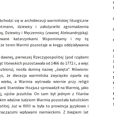
chodzi się w archidiecezji warmińskiej liturgiczne
tmann, dziewicy i założycielki zgromadzenia
y, Dziewicy i Męczennicy (zwanej Aleksandryjską).
zywane katarzynkami. Wspominamy i my tę
 że teren Warmii pozostaje w kręgu oddziaływania
 dawnej, pierwszej Rzeczypospolitej (pod rządami
ąt litewskich pozostawała od 1466 do 1772 r., a więc
ozbioru), nosiła dumną nazwę „święta”. Mówiono:
go, że diecezja warmińska zwycięsko oparła się
wieku, a Warmia wytrwała wiernie przy religii
kard. Stanisław Hozjusz sprowadził na Warmię, jako
j, ojców jezuitów. On sam był jednym z filarów
akim właśnie ludziom Warmia pozostała katolickim
itej. Już w XVIII w. była to prowincja językowo i
naczącymi wpływami niemieckimi. Z biegiem lat