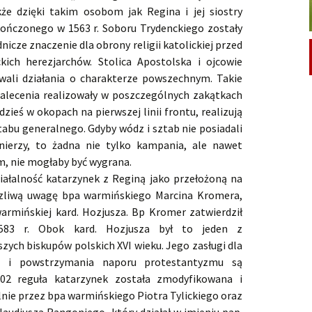
że dzięki takim osobom jak Regina i jej siostry
ończonego w 1563 r. Soboru Trydenckiego zostały
nicze znaczenie dla obrony religii katolickiej przed
kich herezjarchów. Stolica Apostolska i ojcowie
ali działania o charakterze powszechnym. Takie
alecenia realizowały w poszczególnych zakątkach
dzieś w okopach na pierwszej linii frontu, realizują
abu generalnego. Gdyby wódz i sztab nie posiadali
nierzy, to żadna nie tylko kampania, ale nawet
m, nie mogłaby być wygrana.
działalność katarzynek z Reginą jako przełożoną na
yczliwą uwagę bpa warmińskiego Marcina Kromera,
warmińskiej kard. Hozjusza. Bp Kromer zatwierdził
583 r. Obok kard. Hozjusza był to jeden z
szych biskupów polskich XVI wieku. Jego zasługi dla
go i powstrzymania naporu protestantyzmu są
02 reguła katarzynek została zmodyfikowana i
nie przez bpa warmińskiego Piotra Tylickiego oraz