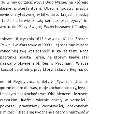
órki winny odrzucić
Novus Ordo Missae
, na którego
właśnie protestantyzm. Obecnie siostry pracują
 niwie charytatywnej w kilkunastu krajach, między
 także na Litwie. Z całą serdecznością życzyć im
owrotu do Mszy Świętej Wszechczasów i Tradycji
iewie 18 stycznia 1613 r. w wieku 61 lat. Została
Pawła II w Warszawie w 1999 r. Jej rodzinne miasto
wobec niej swą wdzięczność. Kilka lat temu Rada
 patronką miasta. Teren, na którym kiedyś stał
k nazwano Skwerem bł. Reginy Protmann. Władze
kościół parafialny, przy którym służyła Regina, do
nt bł. Reginy zaczerpnięty z „Żywota”: „Jest to
omnieniem dla was, moje kochane siostry, byście
i naszym najukochańszym Oblubieńcem Jezusem
szystkimi ludźmi, wiernie trwały w karności i
pokorze, prawdziwej cierpliwości, doskonałym
ej miłości. Uczcie się ukochane siostry, umartwiać w