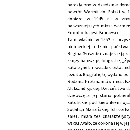
narosły one w dziedzinie demo
powrót Warmii do Polski w 191
dopiero w 1945 r., w znan
najważniejszych miast warmińs
Fromborka jest Braniewo.
Tam właśnie w 1552 r. przyszł
niemieckiej rodzinie państw
Regina. Słusznie uznaje się ją z
księży napisał jej biografię, „
katarzynek i świadek ostatnic
jezuita. Biografię tę wydano po 
Rodzina Protmannów mieszkała 
Aleksandryjskiej. Dzieciństwo d
dziewczęta jej stanu pobier
katolickie pod kierunkiem ojc
Sodalicji Mariańskiej. Ich cór
zalet, miała też charakteryst
wskazywało, że dokona się w jej