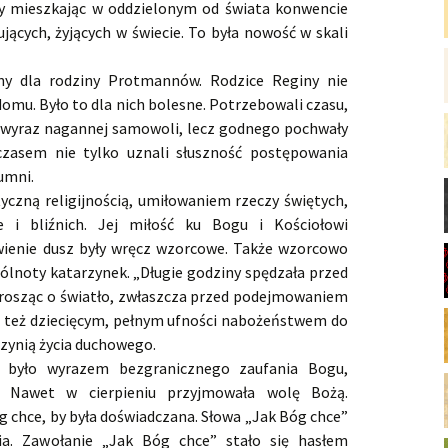
try mieszkając w oddzielonym od świata konwencie
jących, żyjących w świecie. To była nowość w skali
y dla rodziny Protmannów. Rodzice Reginy nie
 domu. Było to dla nich bolesne. Potrzebowali czasu,
ie wyraz nagannej samowoli, lecz godnego pochwały
czasem nie tylko uznali słuszność postępowania
dumni.
yczną religijnością, umiłowaniem rzeczy świętych,
e i bliźnich. Jej miłość ku Bogu i Kościołowi
awienie dusz były wręcz wzorcowe. Także wzorcowo
pólnoty katarzynek. „Długie godziny spędzała przed
osząc o światło, zwłaszcza przed podejmowaniem
ię też dziecięcym, pełnym ufności nabożeństwem do
trzynią życia duchowego.
, było wyrazem bezgranicznego zaufania Bogu,
. Nawet w cierpieniu przyjmowała wolę Bożą.
g chce, by była doświadczana. Słowa „Jak Bóg chce”
cia. Zawołanie „Jak Bóg chce” stało się hasłem