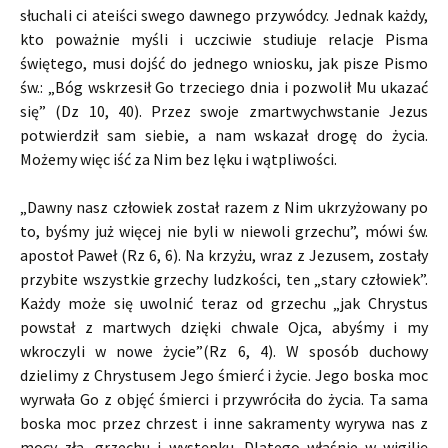
słuchali ci ateiści swego dawnego przywódcy. Jednak każdy,
kto poważnie myśli i uczciwie studiuje relacje Pisma
świętego, musi dojść do jednego wniosku, jak pisze Pismo
św.: „Bóg wskrzesił Go trzeciego dnia i pozwolił Mu ukazać
się” (Dz 10, 40). Przez swoje zmartwychwstanie Jezus
potwierdził sam siebie, a nam wskazał drogę do życia.
Możemy więc iść za Nim bez lęku i wątpliwości.
„Dawny nasz człowiek został razem z Nim ukrzyżowany po
to, byśmy już więcej nie byli w niewoli grzechu”, mówi św.
apostoł Paweł (Rz 6, 6). Na krzyżu, wraz z Jezusem, zostały
przybite wszystkie grzechy ludzkości, ten „stary człowiek”.
Każdy może się uwolnić teraz od grzechu „jak Chrystus
powstał z martwych dzięki chwale Ojca, abyśmy i my
wkroczyli w nowe życie”(Rz 6, 4). W sposób duchowy
dzielimy z Chrystusem Jego śmierć i życie. Jego boska moc
wyrwała Go z objęć śmierci i przywróciła do życia. Ta sama
boska moc przez chrzest i inne sakramenty wyrywa nas z
mocy zła, grzechu i występku. Dlatego właśnie w wigilię