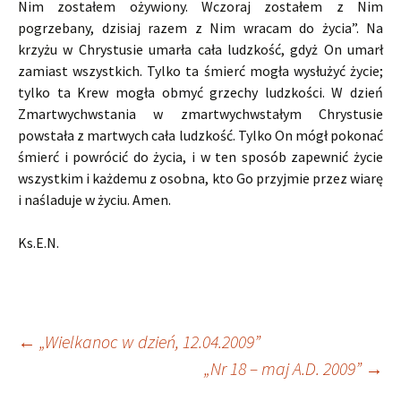
Nim zostałem ożywiony. Wczoraj zostałem z Nim
pogrzebany, dzisiaj razem z Nim wracam do życia”. Na
krzyżu w Chrystusie umarła cała ludzkość, gdyż On umarł
zamiast wszystkich. Tylko ta śmierć mogła wysłużyć życie;
tylko ta Krew mogła obmyć grzechy ludzkości. W dzień
Zmartwychwstania w zmartwychwstałym Chrystusie
powstała z martwych cała ludzkość. Tylko On mógł pokonać
śmierć i powrócić do życia, i w ten sposób zapewnić życie
wszystkim i każdemu z osobna, kto Go przyjmie przez wiarę
i naśladuje w życiu. Amen.
Ks.E.N.
Nawigacja
←
„Wielkanoc w dzień, 12.04.2009”
„Nr 18 – maj A.D. 2009”
→