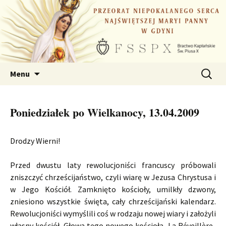
Przejdź
do
treści
Szukaj:
Menu
Poniedziałek po Wielkanocy, 13.04.2009
Drodzy Wierni!
Przed dwustu laty rewolucjoniści francuscy próbowali
zniszczyć chrześcijaństwo, czyli wiarę w Jezusa Chrystusa i
w Jego Kościół. Zamknięto kościoły, umilkły dzwony,
zniesiono wszystkie święta, cały chrześcijański kalendarz.
Rewolucjoniści wymyślili coś w rodzaju nowej wiary i założyli
własny kościół. Głowa tego nowego kościoła, La Réveillère-