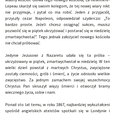
Lepeau skarżył się swoim kolegom, że tej nowej wiary nikt
nie przyjmuje, i pytał co ma robić. Jeden z przyjaciół,
przyszły cezar Napoleon, odpowiedział szyderczo: „To
bardzo proste. Jeżeli chcesz osiągnąć sukces, musisz
pozwolić się w piątek ukrzyżować i postarać się w niedzielę
zmartwychwstać”. Tego jednak założyciel nowego kościoła
nie chciał próbować.
Jedynie Jezusowi z Nazaretu udała się ta próba –
ukrzyżowany w piątek, zmartwychwstał w niedzielę. W ten
wielki dzień powstał z martwych Chrystus, zwyciężone
zostały ciemności, grób i śmierć, a życie odniosło wielkie
zwycięstwo. Za jednym zamachem swojej wszechmocy
Chrystus Pan skruszył więzy śmierci i otworzył bramy
wiecznego życia, sobie i nam.
Ponad sto lat temu, w roku 1867, najbardziej wykształceni
spośród angielskich ateistów spotkali się w Londynie i