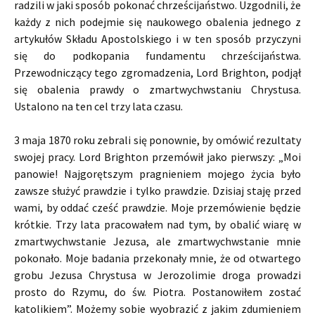
radzili w jaki sposób pokonać chrześcijaństwo. Uzgodnili, że
każdy z nich podejmie się naukowego obalenia jednego z
artykułów Składu Apostolskiego i w ten sposób przyczyni
się do podkopania fundamentu chrześcijaństwa.
Przewodniczący tego zgromadzenia, Lord Brighton, podjął
się obalenia prawdy o zmartwychwstaniu Chrystusa.
Ustalono na ten cel trzy lata czasu.
3 maja 1870 roku zebrali się ponownie, by omówić rezultaty
swojej pracy. Lord Brighton przemówił jako pierwszy: „Moi
panowie! Najgorętszym pragnieniem mojego życia było
zawsze służyć prawdzie i tylko prawdzie. Dzisiaj staję przed
wami, by oddać cześć prawdzie. Moje przemówienie będzie
krótkie. Trzy lata pracowałem nad tym, by obalić wiarę w
zmartwychwstanie Jezusa, ale zmartwychwstanie mnie
pokonało. Moje badania przekonały mnie, że od otwartego
grobu Jezusa Chrystusa w Jerozolimie droga prowadzi
prosto do Rzymu, do św. Piotra. Postanowiłem zostać
katolikiem”. Możemy sobie wyobrazić z jakim zdumieniem