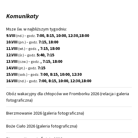
wpisu
Komunikaty
Msze św. w najbliższym tygodniu:
9.VIII
7:00, 8:15, 10:00, 12:30,18:00
(nd.) – godz.
10.VIII
7:15, 18:00
(pn.) – godz.
11.VIII
, 7:15, 18:00
(wt.) – godz.
12.VIII
5:40, 7:15
(śr.) – godz.
13.VIII
, 7:15, 18:00
(czw.) – godz.
14.VIII
7:15
(pt.) – godz.
15.VIII
7:00, 8:15, 10:00, 12:30
(sob.) – godz.
16.VIII
7:00, 8:15, 10:00, 12:30,18:00
(nd.) – godz.
Obóz wakacyjny dla chłopców we Fromborku 2026 (relacja i galeria
fotograficzna)
Bierzmowanie 2026 (galeria fotograficzna)
Boże Ciało 2026 (galeria fotograficzna)