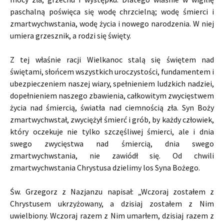
paschalną poświęca się wodę chrzcielną; wodę śmierci i
zmartwychwstania, wodę życia i nowego narodzenia. W niej
umiera grzesznik, a rodzi się święty.
Z tej właśnie racji Wielkanoc stalą się świętem nad
świętami, słońcem wszystkich uroczystości, fundamentem i
ubezpieczeniem naszej wiary, spełnieniem ludzkich nadziei,
dopełnieniem naszego zbawienia, całkowitym zwycięstwem
życia nad śmiercią, światła nad ciemnością zła. Syn Boży
zmartwychwstał, zwyciężył śmierć i grób, by każdy człowiek,
który oczekuje nie tylko szczęśliwej śmierci, ale i dnia
swego zwycięstwa nad śmiercią, dnia swego
zmartwychwstania, nie zawiódł się. Od chwili
zmartwychwstania Chrystusa dzielimy los Syna Bożego.
Św. Grzegorz z Nazjanzu napisał: „Wczoraj zostałem z
Chrystusem ukrzyżowany, a dzisiaj zostałem z Nim
uwielbiony. Wczoraj razem z Nim umarłem, dzisiaj razem z