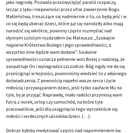
jako nagrodę. Pozwala przezwyciężyć paraliż rozpaczy,
lecząc z lęku i niepewności przez ufne zawierzenie Bogu.
Małżeństwa, troszczące się nadmiernie o to, co będą jeść i w
co się będą ubierać dzieci, które już się narodziły albo mają
narodzić się wkrótce, powinny często rozmyślać nad
słynnym szóstym rozdziałem św. Mateusza: „Szukajcie
najpierw Królestwa Bożego i jego sprawiedliwości, a
wszystko inne będzie wam dodane”. Szukanie
sprawiedliwości oznacza pełnienie woli Bożej z nadzieją, że
zaopatruje On i wynagradza szczodrze. Bóg nigdy nie da się
prześcignąć w hojności, powinniśmy wiedzieć to z własnego
doświadczenia. Z pewnością napełni wasze serca i życie
miłością i przywiązaniem dzieci, jeśli tylko zaufacie Mu na
tyle, by je przyjąć. Naprawdę, mało radości przyniosą wam
futra z norek, urlop czy samochód, na które tyle
pracowaliście, jeśli dla osiągnięcia tego wyrzekliście się
miłości i serdecznych uścisków dzieci. (…).
Dobrze byłoby medytować często nad napomnieniem św.