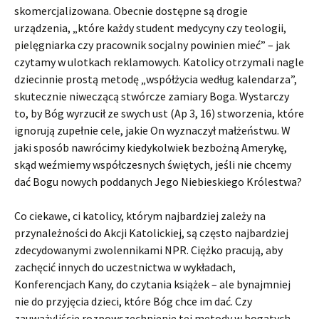
skomercjalizowana. Obecnie dostępne są drogie
urządzenia, „które każdy student medycyny czy teologii,
pielęgniarka czy pracownik socjalny powinien mieć” – jak
czytamy w ulotkach reklamowych. Katolicy otrzymali nagle
dziecinnie prostą metodę „współżycia według kalendarza”,
skutecznie niwe­czącą stwórcze zamiary Boga. Wystarczy
to, by Bóg wyrzucił ze swych ust (Ap 3, 16) stworzenia, które
ignorują zupełnie cele, jakie On wyznaczył małżeństwu. W
jaki sposób nawrócimy kiedykolwiek bezbożną Amerykę,
skąd weźmiemy współczesnych świętych, jeśli nie chcemy
dać Bogu nowych poddanych Jego Niebieskiego Królestwa?
Co ciekawe, ci katolicy, którym najbardziej zależy na
przynależności do Akcji Katolickiej, są często najbardziej
zdecydowanymi zwolennikami NPR. Ciężko pracują, aby
zachęcić innych do uczestnictwa w wykładach,
Konferencjach Kany, do czytania książek – ale bynajmniej
nie do przyjęcia dzieci, które Bóg chce im dać. Czy
zauważyliście rozpowszechnienie tej metody w bogatych