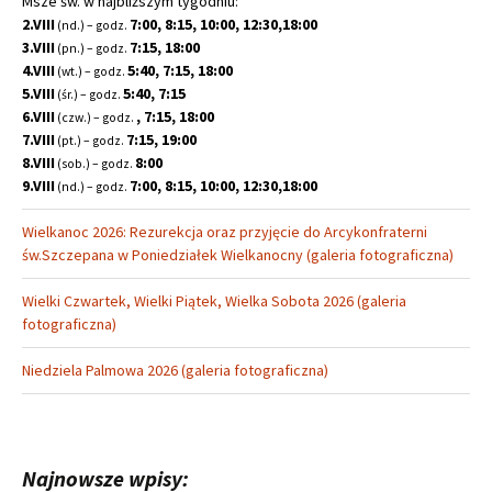
Msze św. w najbliższym tygodniu:
2.VIII
7:00, 8:15, 10:00, 12:30,18:00
(nd.) – godz.
3.VIII
7:15, 18:00
(pn.) – godz.
4.VIII
5:40, 7:15, 18:00
(wt.) – godz.
5.VIII
5:40, 7:15
(śr.) – godz.
6.VIII
, 7:15, 18:00
(czw.) – godz.
7.VIII
7:15, 19:00
(pt.) – godz.
8.VIII
8:00
(sob.) – godz.
9.VIII
7:00, 8:15, 10:00, 12:30,18:00
(nd.) – godz.
Wielkanoc 2026: Rezurekcja oraz przyjęcie do Arcykonfraterni
św.Szczepana w Poniedziałek Wielkanocny (galeria fotograficzna)
Wielki Czwartek, Wielki Piątek, Wielka Sobota 2026 (galeria
fotograficzna)
Niedziela Palmowa 2026 (galeria fotograficzna)
Najnowsze wpisy: