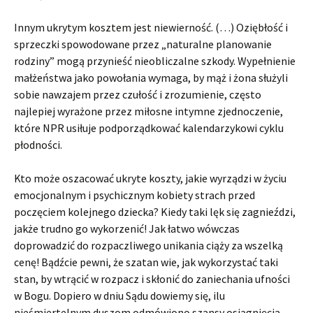
Innym ukrytym kosztem jest niewierność. (…) Oziębłość i
sprzeczki spowodowane przez „naturalne planowanie
rodziny” mogą przynieść nieobliczalne szkody. Wypełnienie
małżeństwa jako powołania wymaga, by mąż i żona służyli
sobie nawzajem przez czułość i zrozumienie, często
najlepiej wyrażone przez miłosne intymne zjednoczenie,
które NPR usiłuje podporządkować kalendarzykowi cyklu
płodności.
Kto może oszacować ukryte koszty, jakie wyrządzi w życiu
emocjonalnym i psychicznym kobiety strach przed
poczęciem kolejnego dziecka? Kiedy taki lęk się zagnieździ,
jakże trudno go wykorzenić! Jak łatwo wówczas
doprowadzić do rozpaczliwego unikania ciąży za wszelką
cenę! Bądźcie pewni, że szatan wie, jak wykorzystać taki
stan, by wtrącić w rozpacz i skłonić do zaniechania ufności
w Bogu. Dopiero w dniu Sądu dowiemy się, ilu
nieśmiertelnym duszom odmówiono szansy osiągnięcia