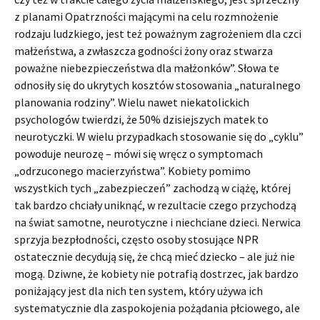
z planami Opatrzności mającymi na celu rozmnożenie
rodzaju ludzkiego, jest też poważnym zagrożeniem dla czci
małżeń­stwa, a zwłaszcza godności żony oraz stwarza
poważne niebezpieczeństwa dla małżonków”. Słowa te
odnosiły się do ukrytych kosztów stosowania „naturalnego
planowania rodziny”. Wielu nawet niekatolickich
psychologów twierdzi, że 50% dzisiejszych matek to
neurotyczki. W wielu przypadkach stosowanie się do „cyklu”
powoduje neurozę – mówi się wręcz o symptomach
„odrzuconego macierzyństwa”. Kobiety pomimo
wszystkich tych „zabezpieczeń” zachodzą w ciążę, której
tak bardzo chciały uniknąć, w rezultacie czego przychodzą
na świat samotne, neurotyczne i niechciane dzieci. Nerwica
sprzyja bezpłodności, często osoby stosujące NPR
ostatecznie decydują się, że chcą mieć dziecko – ale już nie
mogą. Dziwne, że kobiety nie potrafią dostrzec, jak bardzo
poniżający jest dla nich ten system, który używa ich
systematycznie dla zaspokojenia pożądania płciowego, ale