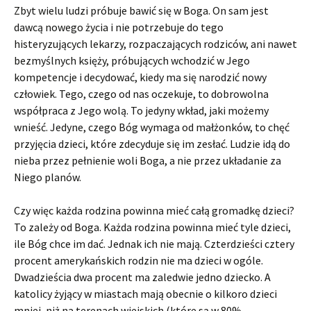
Zbyt wielu ludzi próbuje bawić się w Boga. On sam jest
dawcą nowego życia i nie potrzebuje do tego
histeryzujących lekarzy, rozpaczających rodziców, ani nawet
bezmyślnych księży, próbujących wchodzić w Jego
kompetencje i decydować, kiedy ma się narodzić nowy
człowiek. Tego, czego od nas oczekuje, to dobrowolna
współpraca z Jego wolą. To jedyny wkład, jaki możemy
wnieść. Jedyne, czego Bóg wymaga od małżonków, to chęć
przyjęcia dzieci, które zdecyduje się im zesłać. Ludzie idą do
nieba przez pełnienie woli Boga, a nie przez układanie za
Niego planów.
Czy więc każda rodzina powinna mieć całą gromadkę dzieci?
To zależy od Boga. Każda rodzina powinna mieć tyle dzieci,
ile Bóg chce im dać. Jednak ich nie mają. Czterdzieści cztery
procent amerykańskich rodzin nie ma dzieci w ogóle.
Dwadzieścia dwa procent ma zaledwie jedno dziecko. A
katolicy żyjący w miastach mają obecnie o kilkoro dzieci
mniej, niż na terenach wiejskich (które są w 80%