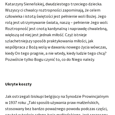
Katarzyny Sieneńskiej, dwudziestego trzeciego dziecka.
Wszyscy ci chwalcy roztropności zapominają, że celem
człowieka i istotą świętości jest pełnienie woli Bożej. Jego
rolą jest utrzymywanie świata, naszą – pełnienie Jego woli.
Roztropność jest cnotą kardynalną i naprawdę chwalebną,
większą od niej jest jednak miłość. Czyż istnieje
szlachetniejszy sposób praktykowania miłości, jak
współpraca z Bożą wolą w dawaniu nowego życia wówczas,
kiedy On tego pragnie, a nie wtedy, kiedy lu­dzie tego chcą?
Pozwólcie tylko Bogu czynić to, co do Niego należy.
Ukryte koszty
Jak ostrzegali biskupi belgijscy na Synodzie Prowincjalnym
w 1937 roku: „Taki sposób używania praw małżeńskich,
stosowany bez bardzo poważnego powo­du podczas części,
czy też w trakcie całego życia małżeńskiego, jest sprzeczny