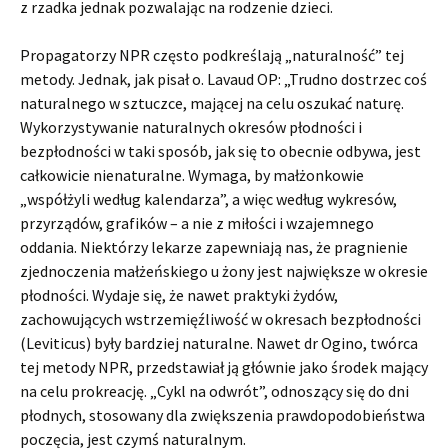
z rzadka jednak pozwalając na rodzenie dzieci.
Propagatorzy NPR często podkreślają „naturalność” tej
metody. Jednak, jak pisał o. Lavaud OP: „Trudno dostrzec coś
naturalnego w sztuczce, mającej na celu oszukać naturę.
Wykorzystywanie naturalnych okresów płodności i
bezpłodności w taki sposób, jak się to obecnie odbywa, jest
całkowicie nienaturalne. Wy­maga, by małżonkowie
„współżyli według kalendarza”, a więc według wykresów,
przyrządów, grafików – a nie z miłości i wzajemnego
oddania. Niektórzy lekarze zapewniają nas, że pragnienie
zjednoczenia małżeńskiego u żony jest największe w okresie
płodności. Wydaje się, że nawet praktyki żydów,
zachowujących wstrzemięźliwość w okresach bezpłodności
(Leviticus) były bardziej naturalne. Nawet dr Ogino, twórca
tej metody NPR, przedstawiał ją głównie jako środek mający
na celu prokreację. „Cykl na odwrót”, odnoszący się do dni
płodnych, stosowany dla zwiększenia prawdopodobieństwa
poczęcia, jest czymś naturalnym.