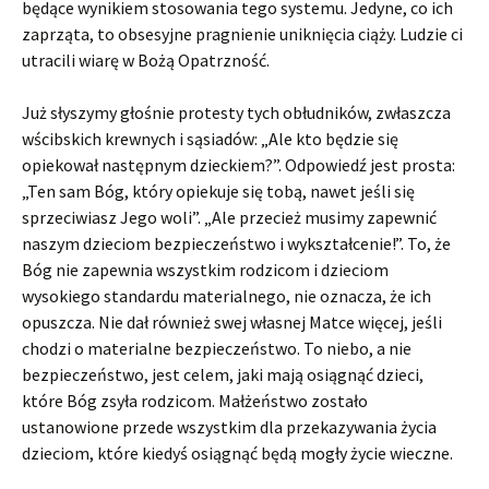
będące wynikiem stosowania tego systemu. Jedyne, co ich
zaprząta, to obsesyjne pragnienie uniknięcia ciąży. Ludzie ci
utracili wiarę w Bożą Opatrzność.
Już słyszymy głośnie protesty tych obłudników, zwłaszcza
wścibskich krew­nych i sąsiadów: „Ale kto będzie się
opiekował następnym dzieckiem?”. Odpowiedź jest prosta:
„Ten sam Bóg, który opiekuje się tobą, nawet jeśli się
sprzeciwiasz Jego woli”. „Ale przecież musimy zapewnić
naszym dzieciom bezpieczeństwo i wykształcenie!”. To, że
Bóg nie zapewnia wszystkim rodzicom i dzieciom
wysokiego standardu materialnego, nie oznacza, że ich
opuszcza. Nie dał również swej własnej Matce więcej, jeśli
chodzi o materialne bezpieczeństwo. To niebo, a nie
bezpieczeństwo, jest celem, jaki mają osiągnąć dzieci,
które Bóg zsyła rodzicom. Małżeństwo zostało
ustanowione przede wszystkim dla przekazywania życia
dzieciom, które kiedyś osiągnąć będą mogły życie wieczne.