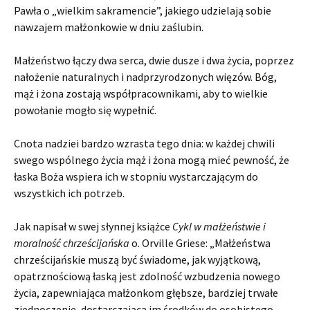
Pawła o „wielkim sakramencie”, jakiego udzielają sobie
nawzajem małżonkowie w dniu zaślubin.
Małżeństwo łączy dwa serca, dwie dusze i dwa życia, poprzez
nałożenie naturalnych i nadprzyrodzonych więzów. Bóg,
mąż i żona zostają współpracownikami, aby to wielkie
powołanie mogło się wypełnić.
Cnota nadziei bardzo wzrasta tego dnia: w każdej chwili
swego wspólnego życia mąż i żona mogą mieć pewność, że
łaska Boża wspiera ich w stopniu wystarczającym do
wszystkich ich potrzeb.
Jak napisał w swej słynnej książce
Cykl w małżeństwie i
moralność chrześcijańska
o. Orville Griese: „Małżeństwa
chrześcijańskie muszą być świadome, jak wyjątkową,
opatrznościową łaską jest zdolność wzbudzenia nowego
życia, zapewniająca małżonkom głębsze, bardziej trwałe
zjednoczenie, dostarczająca im środków do osobistego