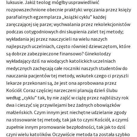
luksusie. Jakiż teolog mógłby usprawiedliwić
rozpowszechnione obecnie praktyki: wręczania przez księży
parafialnych egzemplarza „książki cyklu” każdej
zaręczającej się parze; wychwalania przez rekolekcjonistów
podczas cotygodniowych dni skupienia zalet tej metody;
wykładania jej przez nauczycieli na wielu naszych
najlepszych uczelniach, często również dziewczętom, które
są dobrze zabezpieczone finansowo? Ginekolodzy
wykładający dziś na wiodących katolickich uczelniach
medycznych zachęcają całe roczniki naszych studentów do
nauczania pacjentów tej metody, wskutek czego ci przyszli
lekarze przekonani są, że jest ona aprobowana przez
Kościół. Coraz częściej narzeczeni planują dzień ślubu
według „cyklu” tak, by nie zajść w ciążę przez najbliższy rok
dwa i cieszyć się przywilejami bez żadnych obowiązków
małżeńskich. Czym innym jest niechętne udzielanie zgody
na stosowanie tej metody, tak jak to czyni Kościół, a czymś
zupełnie innym promowanie bezpłodności, tak jak to dziś
czyni wielu katolików. Oczywiście metoda ta została szybko