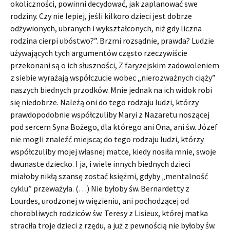
okoliczności, powinni decydować, jak zaplanować swe
rodziny. Czy nie lepiej, jeśli kilkoro dzieci jest dobrze
odżywionych, ubranych i wykształconych, niż gdy liczna
rodzina cierpi ubóstwo?”. Brzmi rozsądnie, prawda? Ludzie
używa­jących tych argumentów często rzeczywiście
przekonani są o ich słuszności, Z faryzejskim zadowoleniem
z siebie wyra­żają współczucie wobec „nierozważnych ciąży”
naszych biednych przodków. Mnie jednak na ich widok robi
się niedobrze. Należą oni do tego rodzaju ludzi, którzy
prawdopodobnie współczuliby Maryi z Nazaretu noszącej
pod sercem Syna Bożego, dla którego ani Ona, ani św. Józef
nie mogli znaleźć miejsca; do tego rodzaju ludzi, którzy
współczuliby mojej własnej matce, kiedy nosiła mnie, swoje
dwunaste dziecko. I ja, i wiele innych bied­nych dzieci
miałoby nikłą szansę zostać księżmi, gdyby „mentalność
cyklu” przeważyła. (…) Nie byłoby św. Bernardetty z
Lourdes, urodzonej w więzieniu, ani pochodzącej od
chorobliwych rodziców św. Teresy z Lisieux, której matka
straciła troje dzieci z rzędu, a już z pewnością nie byłoby św.