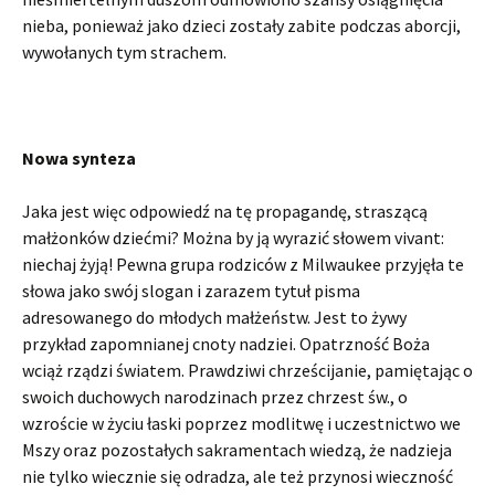
nieba, ponieważ jako dzieci zostały zabite podczas aborcji,
wywołanych tym strachem.
Nowa synteza
Jaka jest więc odpowiedź na tę propagandę, straszącą
małżonków dziećmi? Można by ją wyrazić słowem vivant:
niechaj żyją! Pewna grupa rodziców z Milwaukee przyjęła te
słowa jako swój slogan i zarazem tytuł pisma
adresowanego do młodych małżeństw. Jest to żywy
przykład zapomnianej cnoty nadziei. Opatrzność Boża
wciąż rządzi światem. Prawdziwi chrześcijanie, pamiętając o
swoich duchowych narodzinach przez chrzest św., o
wzroście w życiu łaski poprzez modlitwę i uczestnictwo we
Mszy oraz pozostałych sakramentach wiedzą, że nadzieja
nie tylko wiecznie się odradza, ale też przynosi wieczność