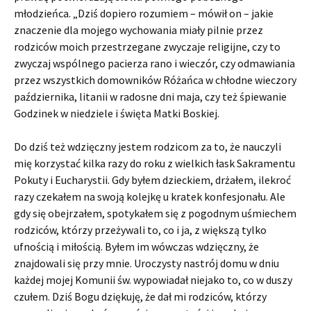
młodzieńca. „Dziś dopiero rozumiem – mówił on – jakie
znaczenie dla mojego wychowania miały pilnie przez
rodziców moich przestrzegane zwyczaje religijne, czy to
zwyczaj wspólnego pacierza rano i wieczór, czy odmawiania
przez wszystkich domowników Różańca w chłodne wieczory
października, litanii w radosne dni maja, czy też śpiewanie
Godzinek w niedziele i święta Matki Boskiej.
Do dziś też wdzięczny jestem rodzicom za to, że nauczyli
mię korzystać kilka razy do roku z wielkich łask Sakramentu
Pokuty i Eucharystii. Gdy byłem dzieckiem, drżałem, ilekroć
razy czekałem na swoją kolejkę u kratek konfesjonału. Ale
gdy się obejrzałem, spotykałem się z pogodnym uśmiechem
rodziców, którzy przeżywali to, co i ja, z większą tylko
ufnością i miłością. Byłem im wówczas wdzięczny, że
znajdowali się przy mnie. Uroczysty nastrój domu w dniu
każdej mojej Komunii św. wypowiadał niejako to, co w duszy
czułem. Dziś Bogu dziękuję, że dał mi rodziców, którzy