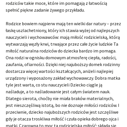
rodziców takie moce, które im pomagają z łatwością
spełnić piękne zadanie żywego przykładu.
Rodzice bowiem najpierw mają ten wielki dar natury – przez
łaskę uszlachetniony, który ich stawia wyżej od najlepszych
nauczycieli i wychowawców: mają miłość rodzicielską, którą
wytwarzają węzły krwi, trwające przez całe życie ludzkie Ta
miłość naturalna rodziców do dziecka bardzo im pomaga.
Ona rodzi w ognisku domowym atmosferę ciepła, radości,
zaufania, ofiarności. Dzięki niej najuboższy domek rodzinny
dostarcza więcej wartości kształcących, aniżeli najlepiej
urządzony i wyposażony zakład wychowawczy. Dobra matka
tyle jest warta, co stu nauczycieli Dziecko ciągle ją
naśladuje, a to naśladowanie jest całym światem nauk.
Dlatego sierota, choćby nie miała braków materialnych,
jest nieszczęśliwą istotą, bo nie doznaje miłości rodziców. I
przeciwnie, dziecko najuboższych rodziców jest szczęśliwe
gdy je otacza troskliwa miłość i czuła opieka dobrego ojca i
matki. Czarowna to moc ta rodzicielska miłość; składa się