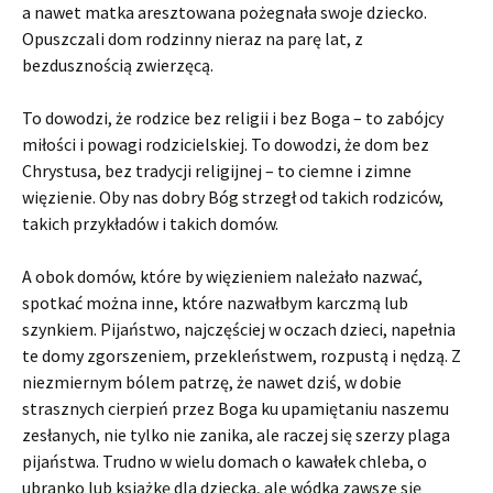
a nawet matka aresztowana pożegnała swoje dziecko.
Opuszczali dom rodzinny nieraz na parę lat, z
bezdusznością zwierzęcą.
To dowodzi, że rodzice bez religii i bez Boga – to zabójcy
miłości i powagi rodzicielskiej. To dowodzi, że dom bez
Chrystusa, bez tradycji religijnej – to ciemne i zimne
więzienie. Oby nas dobry Bóg strzegł od takich rodziców,
takich przykładów i takich domów.
A obok domów, które by więzieniem należało nazwać,
spotkać można inne, które nazwałbym karczmą lub
szynkiem. Pijaństwo, najczęściej w oczach dzieci, napełnia
te domy zgorszeniem, przekleństwem, rozpustą i nędzą. Z
niezmiernym bólem patrzę, że nawet dziś, w dobie
strasznych cierpień przez Boga ku upamiętaniu naszemu
zesłanych, nie tylko nie zanika, ale raczej się szerzy plaga
pijaństwa. Trudno w wielu domach o kawałek chleba, o
ubranko lub książkę dla dziecka, ale wódka zawsze się