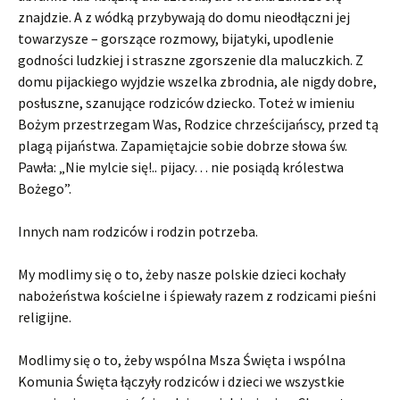
znajdzie. A z wódką przybywają do domu nieodłączni jej
towarzysze – gorszące rozmowy, bijatyki, upodlenie
godności ludzkiej i straszne zgorszenie dla maluczkich. Z
domu pijackiego wyjdzie wszelka zbrodnia, ale nigdy dobre,
posłuszne, szanujące rodziców dziecko. Toteż w imieniu
Bożym przestrzegam Was, Rodzice chrześcijańscy, przed tą
plagą pijaństwa. Zapamiętajcie sobie dobrze słowa św.
Pawła: „Nie mylcie się!.. pijacy… nie posiądą królestwa
Bożego”.
Innych nam rodziców i rodzin potrzeba.
My modlimy się o to, żeby nasze polskie dzieci kochały
nabożeństwa kościelne i śpiewały razem z rodzicami pieśni
religijne.
Modlimy się o to, żeby wspólna Msza Święta i wspólna
Komunia Święta łączyły rodziców i dzieci we wszystkie