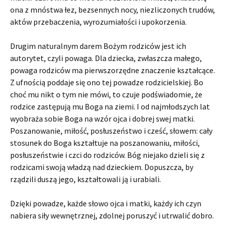
ona z mnóstwa łez, bezsennych nocy, niezliczonych trudów,
aktów przebaczenia, wyrozumiałości i upokorzenia.
Drugim naturalnym darem Bożym rodziców jest ich
autorytet, czyli powaga. Dla dziecka, zwłaszcza małego,
powaga rodziców ma pierwszorzędne znaczenie kształcące.
Z ufnością poddaje się ono tej powadze rodzicielskiej. Bo
choć mu nikt o tym nie mówi, to czuje podświadomie, że
rodzice zastępują mu Boga na ziemi. I od najmłodszych lat
wyobraża sobie Boga na wzór ojca i dobrej swej matki.
Poszanowanie, miłość, posłuszeństwo i cześć, słowem: cały
stosunek do Boga kształtuje na poszanowaniu, miłości,
posłuszeństwie i czci do rodziców. Bóg niejako dzieli się z
rodzicami swoją władzą nad dzieckiem. Dopuszcza, by
rządzili duszą jego, kształtowali ją i urabiali.
Dzięki powadze, każde słowo ojca i matki, każdy ich czyn
nabiera siły wewnętrznej, zdolnej poruszyć i utrwalić dobro.