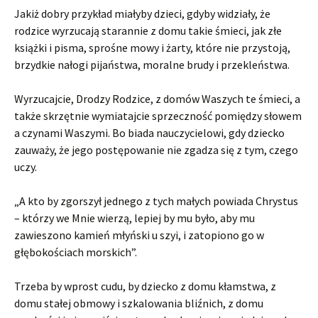
Jakiż dobry przykład miałyby dzieci, gdyby widziały, że
rodzice wyrzucają starannie z domu takie śmieci, jak złe
książki i pisma, sprośne mowy i żarty, które nie przystoją,
brzydkie nałogi pijaństwa, moralne brudy i przekleństwa.
Wyrzucajcie, Drodzy Rodzice, z domów Waszych te śmieci, a
także skrzętnie wymiatajcie sprzeczność pomiędzy słowem
a czynami Waszymi. Bo biada nauczycielowi, gdy dziecko
zauważy, że jego postępowanie nie zgadza się z tym, czego
uczy.
„A kto by zgorszył jednego z tych małych powiada Chrystus
– którzy we Mnie wierzą, lepiej by mu było, aby mu
zawieszono kamień młyński u szyi, i zatopiono go w
głębokościach morskich”.
Trzeba by wprost cudu, by dziecko z domu kłamstwa, z
domu stałej obmowy i szkalowania bliźnich, z domu