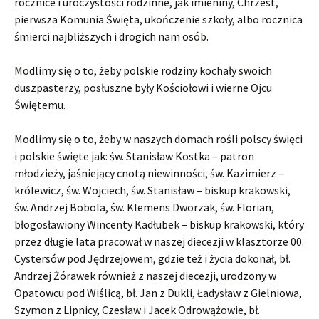
rocznice i uroczystości rodzinne, jak imieniny, Chrzest,
pierwsza Komunia Święta, ukończenie szkoły, albo rocznica
śmierci najbliższych i drogich nam osób.
Modlimy się o to, żeby polskie rodziny kochały swoich
duszpasterzy, posłuszne były Kościołowi i wierne Ojcu
Świętemu.
Modlimy się o to, żeby w naszych domach rośli polscy święci
i polskie święte jak: św. Stanisław Kostka – patron
młodzieży, jaśniejący cnotą niewinności, św. Kazimierz –
królewicz, św. Wojciech, św. Stanisław – biskup krakowski,
św. Andrzej Bobola, św. Klemens Dworzak, św. Florian,
błogosławiony Wincenty Kadłubek – biskup krakowski, który
przez długie lata pracował w naszej diecezji w klasztorze 00.
Cystersów pod Jędrzejowem, gdzie też i życia dokonał, bł.
Andrzej Żórawek również z naszej diecezji, urodzony w
Opatowcu pod Wiślicą, bł. Jan z Dukli, Ładysław z Gielniowa,
Szymon z Lipnicy, Czesław i Jacek Odrowążowie, bł.