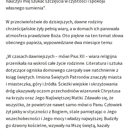
nauczyli mię szukać szczęścia w czystości i spokoju
własnego sumienia”.
W przeciwieństwie do dzisiejszych, dawne rodziny
chrześcijańskie żyły pełnią wiary, a w domach ich panowała
atmosfera prawdziwie Boża. Oto piękne na ten temat słowa
obecnego papieża, wypowiedziane dwa miesiące temu:
„W czasach dawniejszych – mówi Pius XII – wiara religijna
przenikała na wskroś całe życie rodzinne. Literatura i sztuka
dotyczące ogniska domowego czerpały swe natchnienie z
ksiąg świętych. Imiona Świętych Patronów znaczyły miasta
i miasteczka, góry i źródła. Ścieżki wiejskie i skrzyżowania
dróg ukazywały oczom przechodniów wizerunek Chrystusa
na krzyżu oraz Jego Najświętszej Matki. Zdawało się, że
wszystko, że powietrze nawet samo mówi o Panu. Człowiek
żył jakby w styczności z Bogiem, stale pamiętając o Jego
wszechobecności i Jego mocy i władzy najwyższej. Budziły
go dzwony kościelne, wzywały na Mszę świętą, kazały