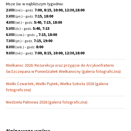
Msze św. w najbliższym tygodniu:
2.VIII
7:00, 8:15, 10:00, 12:30,18:00
(nd.) – godz.
3.VIII
7:15, 18:00
(pn.) – godz.
4.VIII
5:40, 7:15, 18:00
(wt.) – godz.
5.VIII
5:40, 7:15
(śr.) – godz.
6.VIII
, 7:15, 18:00
(czw.) – godz.
7.VIII
7:15, 19:00
(pt.) – godz.
8.VIII
8:00
(sob.) – godz.
9.VIII
7:00, 8:15, 10:00, 12:30,18:00
(nd.) – godz.
Wielkanoc 2026: Rezurekcja oraz przyjęcie do Arcykonfraterni
św.Szczepana w Poniedziałek Wielkanocny (galeria fotograficzna)
Wielki Czwartek, Wielki Piątek, Wielka Sobota 2026 (galeria
fotograficzna)
Niedziela Palmowa 2026 (galeria fotograficzna)
Najnowsze wpisy: