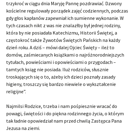
trzykroć w ciągu dnia Maryję Pannę pozdrawiać. Dzwony
kościelne regulowały porządek zajęć codziennych, podczas
gdy głos kapłanów zapewniał ich sumienne wykonanie. W
tych czasach nikt z was nie znalazłby był jednej rodziny,
która by nie posiadała Katechizmu, Historii Świętej, a
częstokroć także Żywotów Świętych Pańskich na każdy
dzień roku. A dziś – mówi dalej Ojciec Święty – ileż to
domów, zaśmiecanych książkami o najróżnorodniejszych
tytułach, powieściami i opowieściami o przygodach –
tamtych ksiąg nie posiada. Iluż rodziców, słusznie
troskających się o to, ażeby ich dzieci poznały zasady
higieny, troszczy się bardzo niewiele o wykształcenie
religijne”.
Najmilsi Rodzice, trzeba i nam pośpiesznie wracać do
powagi, świętości i do piękna rodzinnego życia, o którym
tak ładnie opowiedział nam przed chwilą Zastępca Pana
Jezusa na ziemi.