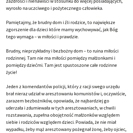
zazdrości i nienawiści w stosunku do więcej posiadających,
wyrosło na uczciwego i pożytecznego człowieka.
Pamiętajmy, że brudny dom i źli rodzice, to największe
zgorszenie dla dzieci które mamy wychowywać, jak Bóg
tego wymaga – w miłości i prawdzie.
Brudny, nieprzykładny i bezbożny dom – to ruina miłości
rodzinnej. Tam nie ma miłości pomiędzy małżonkami i
pomiędzy dziećmi. Tam jest spustoszone całe rodzinne
życie!
Jeden z komendantów policji, który z racji swego urzędu
brał nieraz udział w aresztowaniu komunistów i, oczywiście,
zarazem bezbożników, opowiada, że najbardziej go
uderzała i zdumiewała w tych aresztowaniach, w chwili
rozstawania, zupełna obojętność małżonków względem
siebie i rodziców względem dzieci. Powiada, że nie miał
wypadku, żeby mąż aresztowany pożegnał żonę, żeby ojciec,