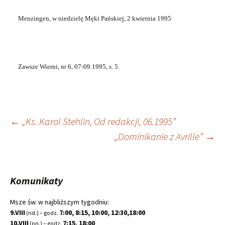
Menzingen, w niedzielę Męki Pańskiej, 2 kwietnia 1995
Zawsze Wierni, nr 6, 07-09.1995, s. 5.
Nawigacja
←
„Ks. Karol Stehlin, Od redakcji, 06.1995”
„Dominikanie z Avrille”
→
wpisu
Komunikaty
Msze św. w najbliższym tygodniu:
9.VIII
7:00, 8:15, 10:00, 12:30,18:00
(nd.) – godz.
10.VIII
7:15, 18:00
(pn.) – godz.