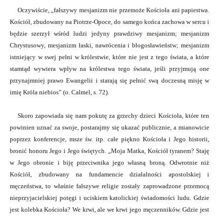
Oczywiście, „fałszywy mesjanizm nie przemoże Kościoła ani papiestwa.
Kościół, zbudowany na Piotrze-Opoce, do samego końca zachowa w sercu i
będzie szerzył wśród ludzi jedyny prawdziwy mesjanizm; mesjanizm
Chrystusowy, mesjanizm łaski, nawrócenia i błogosławieństw; mesjanizm
istniejący w swej pełni w królestwie, które nie jest z tego świata, a które
stamtąd wywiera wpływ na królestwa tego świata, jeśli przyjmują one
przynajmniej prawo Ewangelii i starają się pełnić swą doczesną misję w
imię Króla niebios” (o. Calmel, s. 72).
Skoro zapowiada się nam pokutę za grzechy dzieci Kościoła, które ten
powinien uznać za swoje, postarajmy się ukazać publicznie, a mianowicie
poprzez konferencje, msze św. itp. całe piękno Kościoła i Jego historii,
bronić honoru Jego i Jego świętych. „Moja Matka, Kościół tyranem? Staję
w Jego obronie i biję przeciwnika jego własną broną. Odwrotnie niż
Kościół, zbudowany na fundamencie działalności apostolskiej i
męczeństwa, to właśnie fałszywe religie zostały zaprowadzone przemocą
nieprzyjacielskiej potęgi i uciskiem katolickiej świadomości ludu. Gdzie
jest kolebka Kościoła? We krwi, ale we krwi jego męczenników. Gdzie jest