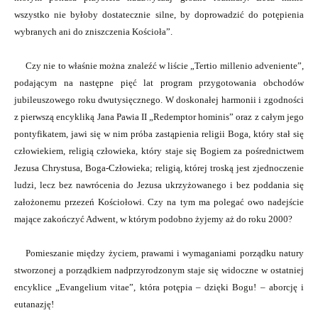
wszystko nie byłoby dostatecznie silne, by doprowadzić do potępienia
wybranych ani do zniszczenia Kościoła”.
Czy nie to właśnie można znaleźć w liście „Tertio millenio adveniente”,
podającym na następne pięć lat program przygotowania obchodów
jubileuszowego roku dwutysięcznego. W doskonałej harmonii i zgodności
z pierwszą encykliką Jana Pawia II „Redemptor hominis” oraz z całym jego
pontyfikatem, jawi się w nim próba zastąpienia religii Boga, który stał się
człowiekiem, religią człowieka, który staje się Bogiem za pośrednictwem
Jezusa Chrystusa, Boga-Człowieka; religią, której troską jest zjednoczenie
ludzi, lecz bez nawrócenia do Jezusa ukrzyżowanego i bez poddania się
założonemu przezeń Kościołowi. Czy na tym ma polegać owo nadejście
mające zakończyć Adwent, w którym podobno żyjemy aż do roku 2000?
Pomieszanie między życiem, prawami i wymaganiami porządku natury
stworzonej a porządkiem nadprzyrodzonym staje się widoczne w ostatniej
encyklice „Evangelium vitae”, która potępia – dzięki Bogu! – aborcję i
eutanazję!