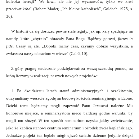
kolebka herezji? We krwi, ale nie jej wyznawców, tylko we krwi
przeciwników” (Robert Mader, „Ich bleibe katholisch”, Goldach 1975, s.
36).
W historii da się dostrzec pewne stałe reguły, jak np. kary spadające na
narody, które „zbytnio” obrażały Pana Boga. Bądźmy gotowi,
fortes in
fide
. Czasy są złe. „Dopóki mamy czas, czyńmy dobrze wszystkim, a
zwłaszcza naszym braciom w wierze” (Gal 6, 10).
Z góry pragnę serdecznie podziękować za waszą szczodrą pomoc, na
którą liczymy w realizacji naszych nowych projektów:
1. Po dwudziestu latach starań administracyjnych i oczekiwania,
otrzymaliśmy wreszcie zgodę na budowę kościoła seminaryjnego w Econe.
Dzięki temu będziemy mogli zapewnić Panu Jezusowi należne Mu
honorowe miejsce, a seminarzystom nieco bardziej godne warunki, by
mogli mu służyć. W ten sposób seminarium uzyska jakby zwieńczenie,
jako że kaplica stanowi centrum seminarium i ośrodek życia kapłańskiego.
Jednakże projekt ten będzie mógł ujrzeć światło dzienne jedynie dzięki