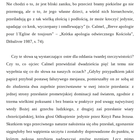
Nie chodzi o to, że jest bliski zaniku, bo przecież bramy piekielne go nie
przemogą, ale o to, że jego własne dzieci, a wśród nich hierarchowie,
prześladują go z tak wielką złością i podłością, że może kroczyć jedynie,
upadając co krok, wyczerpany i omdlewający” (o. Calmel, „Breve apologie
pour 1’Eglise de toujours” – „Krótka apologia odwiecznego Kościoła”,
Difralivre 1987, s. 74).
Czy te słowa są wystarczająco ostre dla oddania twardej rzeczywistości?
Czy to, co ojciec Calmel przewidział dwadzieścia pięć lat temu nie
wypełnia się co do słowa na naszych oczach? „Gdyby przypadkiem jakiś
papież przybrał postawę fałszywego mesjasza, pomieszałby on ze sobą aż
do złudzenia dwa zupełnie przeciwstawne w swej istocie przesłania: z
jednej strony przesłanie prometejskiej dominacji nad światem, zgodnie z
trzema wielkimi pokusami i bez brania w praktyce pod uwagę najwyższej
wtedy Bożej ani grzechu ludzkiego, z drugiej zaś przesłanie wiary
chrześcijańskiej, która głosi Odkupienie jedynie przez Krzyż Pana Jezusa.
Skutkiem tego przeciwnego naturze nałożenia się obu przesłań, zgorszenie
sięgnęłoby bez wątpienia szczytu i zostałoby doprowadzone do punktu, w
którym pokusa przybiera nadzwyczaj groźne rozmiary. Lecz mimo