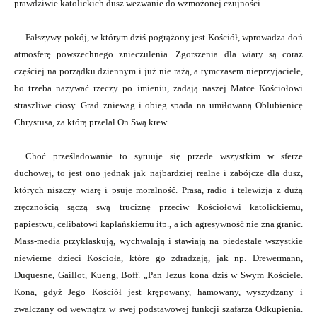
prawdziwie katolickich dusz wezwanie do wzmożonej czujności.
Fałszywy pokój, w którym dziś pogrążony jest Kościół, wprowadza doń
atmosferę powszechnego znieczulenia. Zgorszenia dla wiary są coraz
częściej na porządku dziennym i już nie rażą, a tymczasem nieprzyjaciele,
bo trzeba nazywać rzeczy po imieniu, zadają naszej Matce Kościołowi
straszliwe ciosy. Grad zniewag i obieg spada na umiłowaną Oblubienicę
Chrystusa, za którą przelał On Swą krew.
Choć prześladowanie to sytuuje się przede wszystkim w sferze
duchowej, to jest ono jednak jak najbardziej realne i zabójcze dla dusz,
których niszczy wiarę i psuje moralność. Prasa, radio i telewizja z dużą
zręcznością sączą swą truciznę przeciw Kościołowi katolickiemu,
papiestwu, celibatowi kapłańskiemu itp., a ich agresywność nie zna granic.
Mass-media przyklaskują, wychwalają i stawiają na piedestale wszystkie
niewierne dzieci Kościoła, które go zdradzają, jak np. Drewermann,
Duquesne, Gaillot, Kueng, Boff. „Pan Jezus kona dziś w Swym Kościele.
Kona, gdyż Jego Kościół jest krępowany, hamowany, wyszydzany i
zwalczany od wewnątrz w swej podstawowej funkcji szafarza Odkupienia.