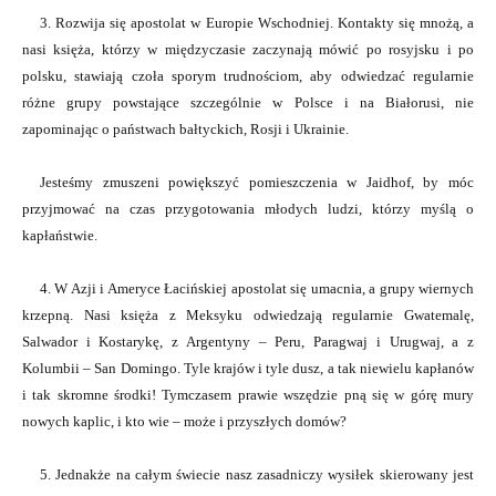
3. Rozwija się apostolat w Europie Wschodniej. Kontakty się mnożą, a
nasi księża, którzy w międzyczasie zaczynają mówić po rosyjsku i po
polsku, stawiają czoła sporym trudnościom, aby odwiedzać regularnie
różne grupy powstające szczególnie w Polsce i na Białorusi, nie
zapominając o państwach bałtyckich, Rosji i Ukrainie.
Jesteśmy zmuszeni powiększyć pomieszczenia w Jaidhof, by móc
przyjmować na czas przygotowania młodych ludzi, którzy myślą o
kapłaństwie.
4. W Azji i Ameryce Łacińskiej apostolat się umacnia, a grupy wiernych
krzepną. Nasi księża z Meksyku odwiedzają regularnie Gwatemalę,
Salwador i Kostarykę, z Argentyny – Peru, Paragwaj i Urugwaj, a z
Kolumbii – San Domingo. Tyle krajów i tyle dusz, a tak niewielu kapłanów
i tak skromne środki! Tymczasem prawie wszędzie pną się w górę mury
nowych kaplic, i kto wie – może i przyszłych domów?
5. Jednakże na całym świecie nasz zasadniczy wysiłek skierowany jest