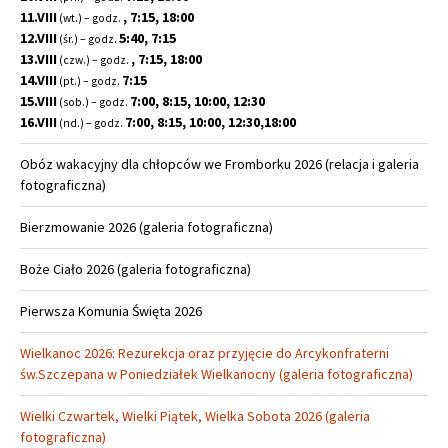
11.VIII
, 7:15, 18:00
(wt.) – godz.
12.VIII
5:40, 7:15
(śr.) – godz.
13.VIII
, 7:15, 18:00
(czw.) – godz.
14.VIII
7:15
(pt.) – godz.
15.VIII
7:00, 8:15, 10:00, 12:30
(sob.) – godz.
16.VIII
7:00, 8:15, 10:00, 12:30,18:00
(nd.) – godz.
Obóz wakacyjny dla chłopców we Fromborku 2026 (relacja i galeria
fotograficzna)
Bierzmowanie 2026 (galeria fotograficzna)
Boże Ciało 2026 (galeria fotograficzna)
Pierwsza Komunia Święta 2026
Wielkanoc 2026: Rezurekcja oraz przyjęcie do Arcykonfraterni
św.Szczepana w Poniedziałek Wielkanocny (galeria fotograficzna)
Wielki Czwartek, Wielki Piątek, Wielka Sobota 2026 (galeria
fotograficzna)