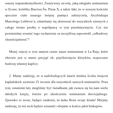
waszej wspaniałomyślności. Zważywszy na rolę, jaką odegrało seminarium
w Econe, kolebka Bractwa Św. Piusa X, a także fakt, że w nowym kościele
spocznie ciało naszego świętej pamięci założyciela, Arcybiskupa
Marcelego Lefebvre’a, ośmielamy się skierować do wszystkich wiernych z
całego świata prośbę o współpracę w tym przedsięwzięciu. Czy nie
powinniśmy uważać tego wydarzenia za szczęśliwą zapowiedź „odbudowy
chrześcijaństwa”?
Mniej więcej w tym samym czasie nasze seminarium w La Reja, które
obecnie jest w stanie przyjąć ok. pięćdziesięciu kleryków, rozpocznie
budowę własnej kaplicy.
2. Mamy nadzieję, że w nadchodzących latach średnia liczba święceń
kapłańskich wyniesie 25 rocznie dla wszystkich naszych seminariów. Poza
tym, ostatnimi laty mogliśmy być świadkami, jak zwraca się ku nam wielu
młodych księży, świeżo po ukończeniu seminarium diecezjalnego.
Zjawisko to nowe, będące znakiem, że łaska Boża wciąż działa! Miejmy
nadzieję, że ten ruch będzie wzrastał i obejmie w końcu jakiś biskupów.