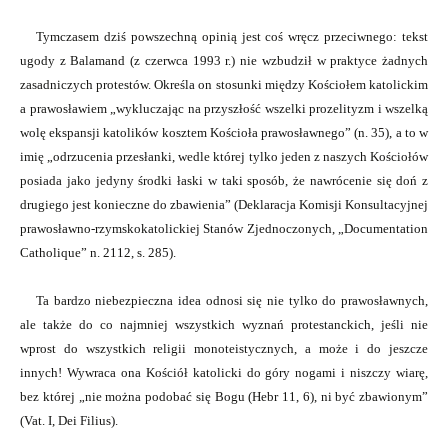
Tymczasem dziś powszechną opinią jest coś wręcz przeciwnego: tekst
ugody z Balamand (z czerwca 1993 r.) nie wzbudził w praktyce żadnych
zasadniczych protestów. Określa on stosunki między Kościołem katolickim
a prawosławiem „wykluczając na przyszłość wszelki prozelityzm i wszelką
wolę ekspansji katolików kosztem Kościoła prawosławnego” (n. 35), a to w
imię „odrzucenia przesłanki, wedle której tylko jeden z naszych Kościołów
posiada jako jedyny środki łaski w taki sposób, że nawrócenie się doń z
drugiego jest konieczne do zbawienia” (Deklaracja Komisji Konsultacyjnej
prawosławno-rzymskokatolickiej Stanów Zjednoczonych, „Documentation
Catholique” n. 2112, s. 285).
Ta bardzo niebezpieczna idea odnosi się nie tylko do prawosławnych,
ale także do co najmniej wszystkich wyznań protestanckich, jeśli nie
wprost do wszystkich religii monoteistycznych, a może i do jeszcze
innych! Wywraca ona Kościół katolicki do góry nogami i niszczy wiarę,
bez której „nie można podobać się Bogu (Hebr 11, 6), ni być zbawionym”
(Vat. I, Dei Filius).