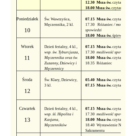
12.30 ​​ Msza św.
czytana
18.00
Msza św.
czytana
Poniedziałek
Św. Wawrzyńca,
07.15 ​​ Msza św.
czytana
​​​​
Męczennika, 2 kl.
17.30
Różaniec
/ możliwość
10
spowiedzi
18.00 ​​ Msza św.
śpiewana
.
Wtorek
Dzień ferialny, 4 kl.,
07.15 ​​ Msza św.
czytana
​​
wsp. św. Tyburcjusza,
17.30
możliwość spowiedzi
11
Męczennika oraz św.
18.00 ​​ Msza św.
czytana
Zuzanny, Dziewicy i
18.35 ​​
Różaniec
Męczennicy
Środa
Św. Klary, Dziewicy,
05.40 ​​ Msza św.
czytana
3 kl.
07.15 ​​ Msza św.
czytana
12
​​
Czwartek
Dzień ferialny, 4 kl.,
07.15 ​​ Msza św.
czytana
​​
wsp. śś. Hipolita i
17.30
możliwość spowiedzi
13
Kasjana,
18.00 ​​ Msza św.
czytana
Męczenników
18.40 ​​
Wystawienie Najśw.
Sakramentu