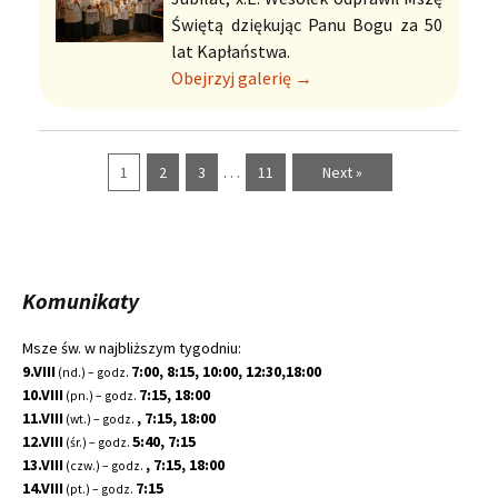
Świętą dziękując Panu Bogu za 50
lat Kapłaństwa.
Obejrzyj galerię →
…
1
2
3
11
Next »
Komunikaty
Msze św. w najbliższym tygodniu:
9.VIII
7:00, 8:15, 10:00, 12:30,18:00
(nd.) – godz.
10.VIII
7:15, 18:00
(pn.) – godz.
11.VIII
, 7:15, 18:00
(wt.) – godz.
12.VIII
5:40, 7:15
(śr.) – godz.
13.VIII
, 7:15, 18:00
(czw.) – godz.
14.VIII
7:15
(pt.) – godz.