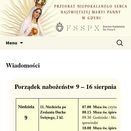
Przejdź
do
treści
Szukaj:
Menu
Wiadomości
Porządek nabożeństw 9 – 16 sierpnia
1
Niedziela
11. Niedziela po
07.00 ​​ Msza św.
czytana
Zesłaniu Ducha
08.15 ​​ Msza św. śpiewana
​​
9
Świętego, 2 kl.
09.30
Godzinki /
Możliwość
spowiedzi
10.00
​​ Msza św. śpiewana