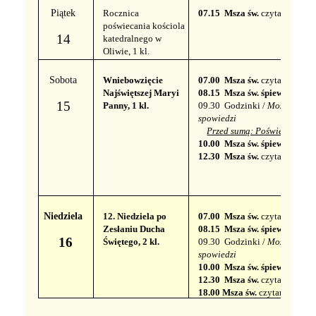
Piątek
Rocznica
07.15 ​​ Msza św.
czytana
poświecania kościola
14
katedralnego w
Oliwie, 1 kl.
2
Sobota
Wniebowzięcie
07.00 ​​ Msza św.
czytana
Najświętszej Maryi
08.15 ​​ Msza św. śpiewana
​​
15
Panny, 1 kl.
09.30
Godzinki /
Możliwość
spowiedzi
Przed sumą: Poświecenie zió
10.00
​​ Msza św. śpiewana
12.30 ​​ Msza św.
czytana
Niedziela
12. Niedziela po
07.00 ​​ Msza św.
czytana
Zesłaniu Ducha
08.15 ​​ Msza św. śpiewana
​​
16
Świętego, 2 kl.
09.30
Godzinki /
Możliwość
spowiedzi
10.00
​​ Msza św. śpiewana
12.30 ​​ Msza św.
czytana
18.00
Msza św.
czytana